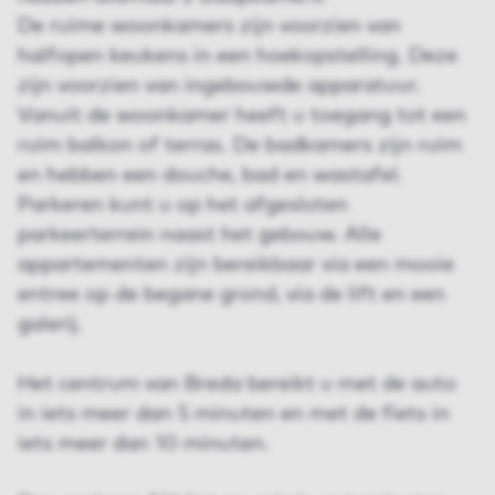
De ruime woonkamers zijn voorzien van
halfopen keukens in een hoekopstelling. Deze
zijn voorzien van ingebouwde apparatuur.
Vanuit de woonkamer heeft u toegang tot een
ruim balkon of terras. De badkamers zijn ruim
en hebben een douche, bad en wastafel.
Parkeren kunt u op het afgesloten
parkeerterrein naast het gebouw. Alle
appartementen zijn bereikbaar via een mooie
entree op de begane grond, via de lift en een
galerij.
Het centrum van Breda bereikt u met de auto
in iets meer dan 5 minuten en met de fiets in
iets meer dan 10 minuten.