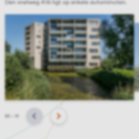
Den snelweg A16 ligt op enkele autominuten.
Slide
01
–
11
VORIGE
VOLGENDE