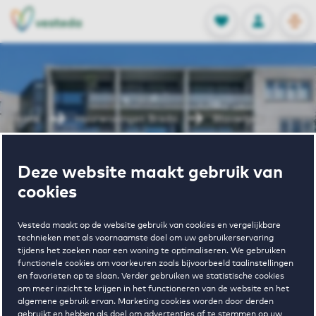
OPEN
0
Opgeslagen p
NL
EN
FAVORIETEN
INLOGGEN
Home
Huurwoningen Breda
Blauwtjes
Wonen in
Deze website maakt gebruik van
cookies
Blauwtjes
Vesteda maakt op de website gebruik van cookies en vergelijkbare
technieken met als voornaamste doel om uw gebruikerservaring
tijdens het zoeken naar een woning te optimaliseren. We gebruiken
functionele cookies om voorkeuren zoals bijvoorbeeld taalinstellingen
en favorieten op te slaan. Verder gebruiken we statistische cookies
om meer inzicht te krijgen in het functioneren van de website en het
algemene gebruik ervan. Marketing cookies worden door derden
gebruikt en hebben als doel om advertenties af te stemmen op uw