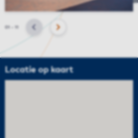
Slide
01
–
11
VORIGE
VOLGENDE
Locatie op kaart