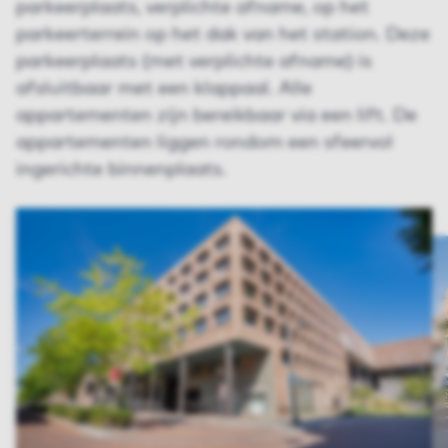
parkeerplaats, verplichte afname, op het
parkeerterrein op het dak van het station. Deze
parkeerplaats (met verplichte afname) is
afsluitbaar met een klappaal. Alle
appartementen zijn bereikbaar via een lift. De
appartementen liggen rondom een sfeervol
ingerichte binnenplaats.