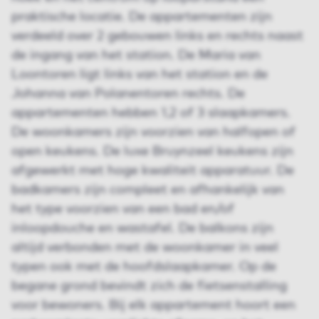
praktische locatie. De appartementen zijn
verdeeld over 2 gebouwen links en rechts naast
de ingang van het station. De Maria van
Loontoren ligt links van het station en de
Johanna van Polanentoren rechts. De
appartementen hebben 1,2 of 3 slaapkamers.
De woonkamers zijn voorzien van halfopen of
open keukens. De luxe Bruynzeel keukens zijn
afgewerkt met hoge kwaliteit apparatuur. De
badkamers zijn compleet en afhankelijk van
het type voorzien van een bad en/of
inloopdouche en wastafel. De balkons zijn
altijd verbonden met de woonkamer in veel
typen ook met de hoofdslaapkamer. Op de
begane grond bevindt zich de fietsenstalling
voor bewoners. Bij elk appartement hoort een