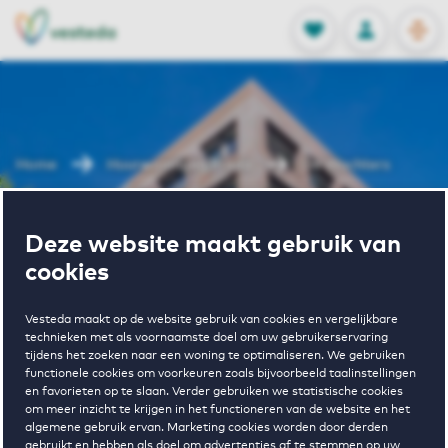
OPEN
0
Opgeslagen p
NL
EN
FAVORIETEN
INLOGGEN
Home
Huurwoningen Breda
De Wachters
Wonen in De
Deze website maakt gebruik van
cookies
Wachters
Vesteda maakt op de website gebruik van cookies en vergelijkbare
technieken met als voornaamste doel om uw gebruikerservaring
tijdens het zoeken naar een woning te optimaliseren. We gebruiken
functionele cookies om voorkeuren zoals bijvoorbeeld taalinstellingen
en favorieten op te slaan. Verder gebruiken we statistische cookies
om meer inzicht te krijgen in het functioneren van de website en het
algemene gebruik ervan. Marketing cookies worden door derden
gebruikt en hebben als doel om advertenties af te stemmen op uw