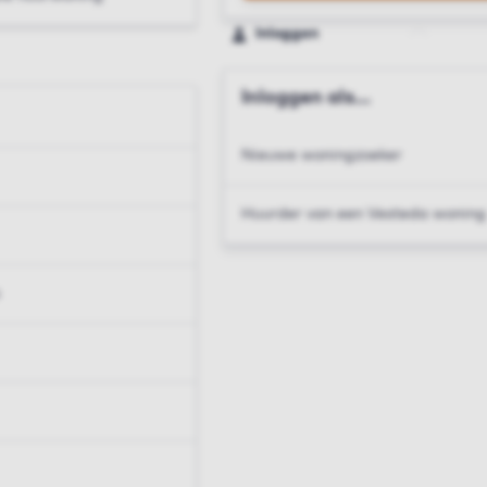
Inloggen
Inloggen als...
Nieuwe woningzoeker
Huurder van een Vesteda woning