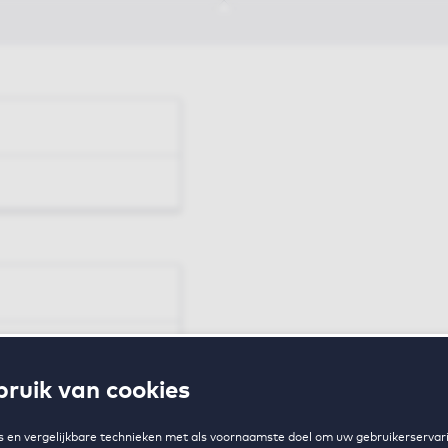
en
ruik van cookies
zing
 en vergelijkbare technieken met als voornaamste doel om uw gebruikerservari