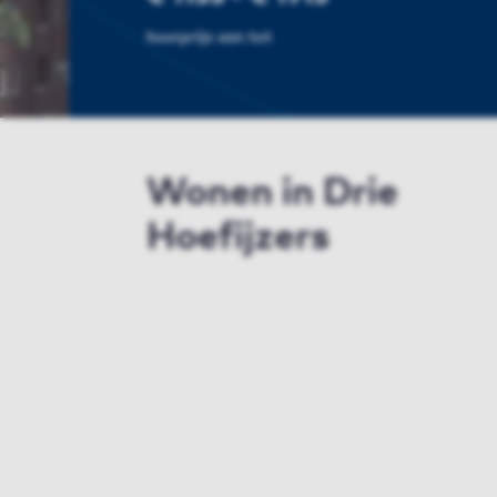
huurprijs van tot
Wonen in Drie
Hoefijzers