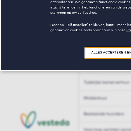
optimaliseren. We gebruiken functionele cookies 
Huren op maat
inzicht te krijgen in het functioneren van de we
stemmen op uw surfgedrag.
Huren op maat
Door op ‘Zelf instellen’ te klikken, kunt u meer
gebruik van cookies zoals omschreven in onze
Pr
Woningdelen
50+
ALLES ACCEPTEREN E
Sleutelberoepen
Tijdelijke kamerverhuur
Middenhuur
Bestaande huurders
Voorrang verlaten soci