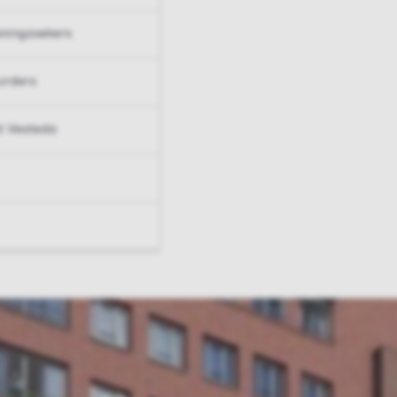
ningzoekers
urders
t Vesteda