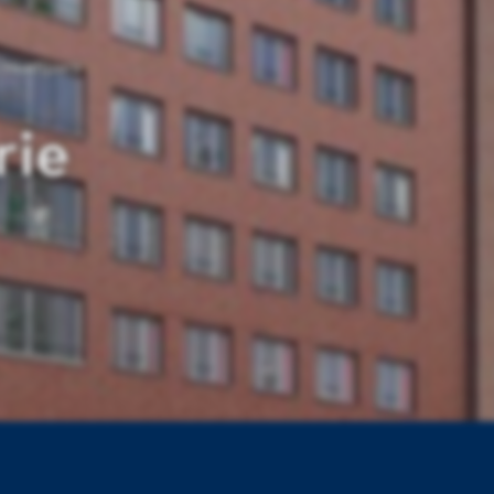
 Hoefijzers
rie