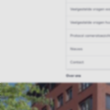
Veelgestelde vragen wo
Veelgestelde vragen hu
Protocol cameratoezich
Nieuws
Contact
Over ons