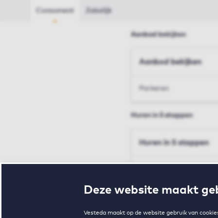
Consument
Zakelijk
Aanbod bekijken
Aanbod bekijken
Parkeren
Huren in 5 stappen
Huren in 5 stappen
Inschrijven en bezichtig
Deze website maakt geb
Voorwaarden en toewij
Vesteda maakt op de website gebruik van cookies