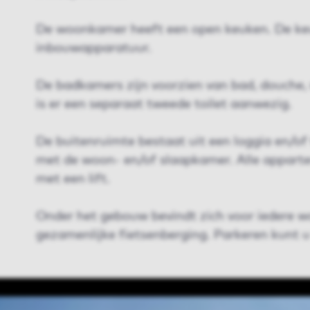
De woonkamer heeft een open keuken. De ke
inbouwapparatuur.
De badkamers zijn voorzien van bad, douche, 
is er een separaat tweede toilet aanwezig.
De buitenruimte bestaat uit een loggia en/of 
met de woon- en/of slaapkamer. Alle apparte
met een lift.
Onder het gebouw bevindt zich voor iedere w
gezamenlijke fietsenberging. Parkeren kunt u