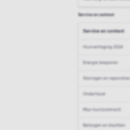
Service en contact
Service en contact
Huurverhoging 2026
Energie besparen
Storingen en reparaties
Onderhoud
Mijn huur(contract)
Belangen en klachten