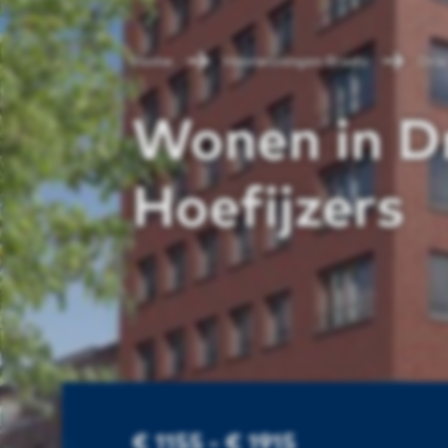
Home
Huurwoningen Breda
Drie
Wonen in D
Hoefijzers
€ 1155 - € 1915