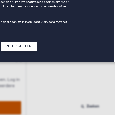
erder gebruiken we statistische cookies om meer
uikt en hebben als doel om advertenties af te
en doorgaan’ te klikken, gaat u akkoord met het
ZELF INSTELLEN
Sluit modal
n
en. Log in
 eerdere
Zoeken