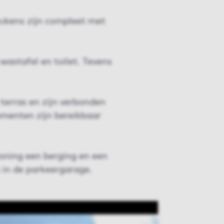
ukens zijn compleet met
wastafel en toilet. Tevens
terras en zijn verbonden
menten zijn bereikbaar
oning een berging en een
 in de parkeergarage.