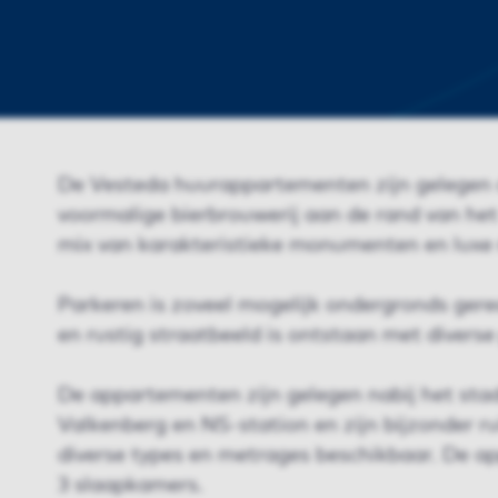
De Vesteda huurappartementen zijn gelegen o
voormalige bierbrouwerij aan de rand van het
mix van karakteristieke monumenten en lux
Parkeren is zoveel mogelijk ondergronds gere
en rustig straatbeeld is ontstaan met diverse 
De appartementen zijn gelegen nabij het sta
Valkenberg en NS-station en zijn bijzonder ru
diverse types en metrages beschikbaar. De 
3 slaapkamers.