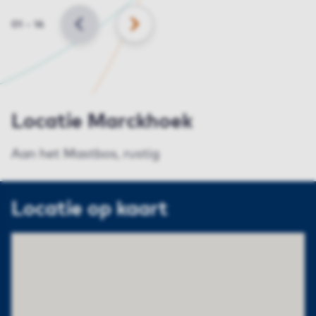
Slide
01
–
16
VORIGE
VOLGENDE
Locatie Marckhoek
Aan het Mastbos, rustig
Locatie op kaart