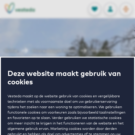
OPEN
0
Opgeslagen p
NL
EN
FAVORIETEN
INLOGGEN
Home
Huurwoningen Breda
Marckhoek
Wonen in
Deze website maakt gebruik van
cookies
Marckhoek
Vesteda maakt op de website gebruik van cookies en vergelijkbare
technieken met als voornaamste doel om uw gebruikerservaring
tijdens het zoeken naar een woning te optimaliseren. We gebruiken
functionele cookies om voorkeuren zoals bijvoorbeeld taalinstellingen
en favorieten op te slaan. Verder gebruiken we statistische cookies
om meer inzicht te krijgen in het functioneren van de website en het
algemene gebruik ervan. Marketing cookies worden door derden
gebruikt en hebben als doel om advertenties af te stemmen op uw