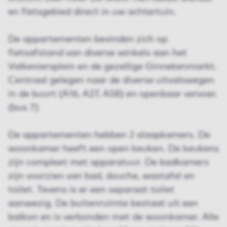
en fietsgebied direct in uw achtertuin.
De appartementen bevinden zich op
fietsafstand van diverse winkels aan het
Valkeniersplein en de gezellige Ginnekenmarkt.
Centraal gelegen naar de diverse uitvalswegen
in de buurt (A16, A27, A58) en openbaar vervoer.
(bus 7)
De appartementen hebben 2 slaapkamers. De
woonkamer heeft een open keuken. De keukens
zijn compleet met apparatuur. De badkamers
zijn voorzien van bad, douche, wastafel en
toilet. Tevens is er een separaat toilet
aanwezig. De buitenruimte bestaat uit een
balkon en is verbonden met de woonkamer. Alle