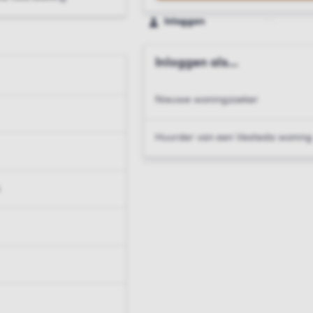
Inloggen
Inloggen als...
Nieuwe woningzoeker
Huurder van een Vesteda woning