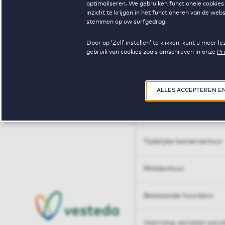
optimaliseren. We gebruiken functionele cookies 
Huren op maat
inzicht te krijgen in het functioneren van de we
stemmen op uw surfgedrag.
Huren op maat
Door op ‘Zelf instellen’ te klikken, kunt u meer
gebruik van cookies zoals omschreven in onze
Pr
Woningdelen
50+
ALLES ACCEPTEREN E
Sleutelberoepen
Tijdelijke kamerverhuur
Middenhuur
Bestaande huurders
Voorrang verlaten soci