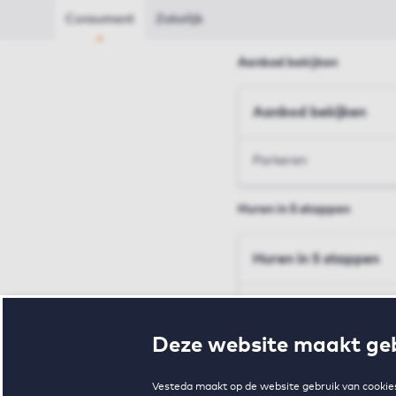
Consument
Zakelijk
Aanbod bekijken
Aanbod bekijken
Parkeren
Huren in 5 stappen
Huren in 5 stappen
Inschrijven en bezichtig
Deze website maakt geb
Voorwaarden en toewij
Vesteda maakt op de website gebruik van cookies