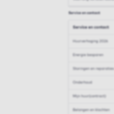
Service en contact
Service en contact
Huurverhoging 2026
Energie besparen
Storingen en reparaties
Onderhoud
Mijn huur(contract)
Belangen en klachten