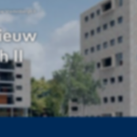
w Vredenbergh II
ieuw
 II