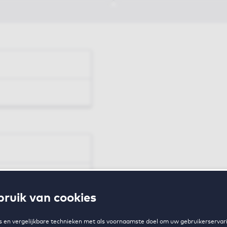
en
ruik van cookies
zing
 en vergelijkbare technieken met als voornaamste doel om uw gebruikerservari