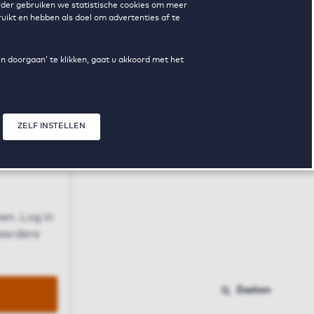
erder gebruiken we statistische cookies om meer
uikt en hebben als doel om advertenties af te
en doorgaan’ te klikken, gaat u akkoord met het
ZELF INSTELLEN
Sluit modal
n
en. Log in
 eerdere
Zoeken