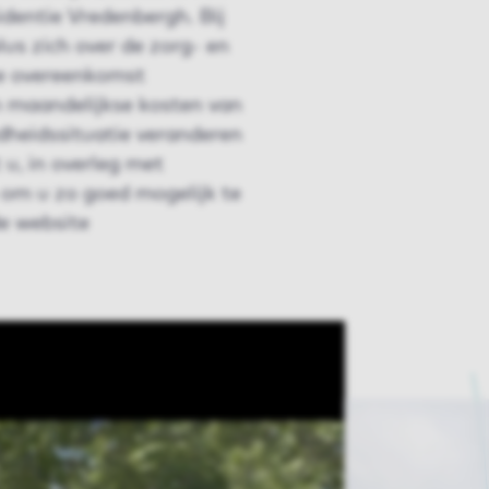
identie Vredenbergh. Bij
us zich over de zorg- en
hte overeenkomst
n maandelijkse kosten van
heidssituatie veranderen
u, in overleg met
 om u zo goed mogelijk te
de website