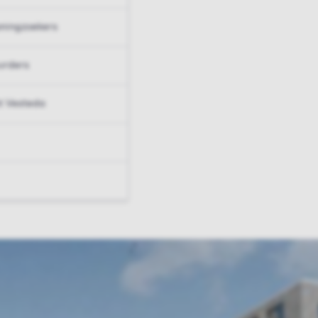
ningzoekers
urders
t Vesteda