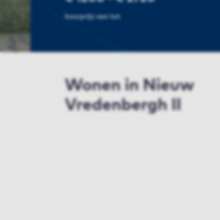
huurprijs van tot
Wonen in Nieuw
Vredenbergh II