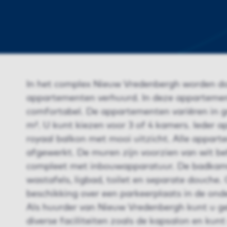
In het complex Nieuw Vredenbergh worden do
appartementen verhuurd. In deze appartemen
comfortabel. De appartementen variëren in g
m². U kunt kiezen voor 3 of 4 kamers. Ieder 
royaal balkon met mooi uitzicht. Alle appart
afgewerkt. De muren zijn voorzien van wit b
compleet met inbouwapparatuur. De badkamer
wastafels, ligbad, toilet en separate douche.
beschikking over een parkeerplaats in de ond
Als huurder van Nieuw Vredenbergh kunt u g
diverse faciliteiten zoals de kapsalon en kunt 