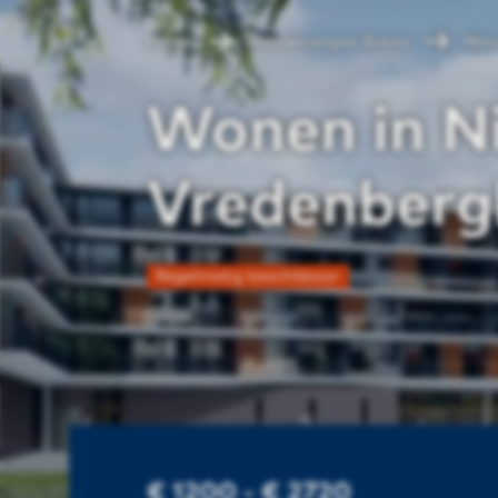
Home
Huurwoningen Breda
Nieu
Wonen in N
Vredenbergh
Regelmatig beschikbaar
€ 1200 - € 2720