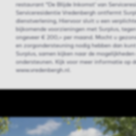
restaurant “De Blijde Inkomst’ van Serviceres
Serviceresidentie Vredenbergh ontfermt Surpl
dienstverlening, Hiervoor sluit u een verplic
bijkomende voorzieningen met Surplus, tege
ongeveer € 200,= per maand. Mocht u gezond
en zorgondersteuning nodig hebben dan kunt 
Surplus, samen kijken naar de mogelijkheden
ondersteunen. Kijk voor meer informatie op 
www.vredenbergh.nl.