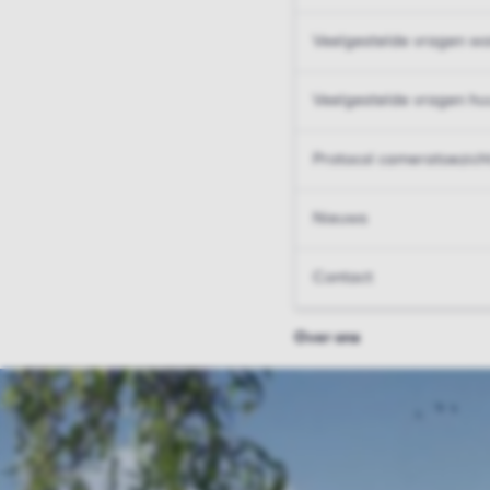
Veelgestelde vragen wo
Veelgestelde vragen hu
Protocol cameratoezich
Nieuws
Contact
Over ons