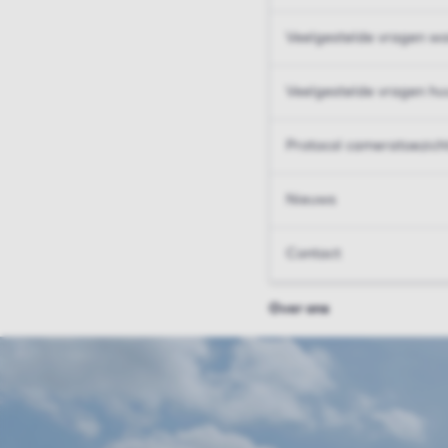
Veelgestelde vragen wo
Veelgestelde vragen hu
Protocol cameratoezich
Nieuws
Contact
Over ons