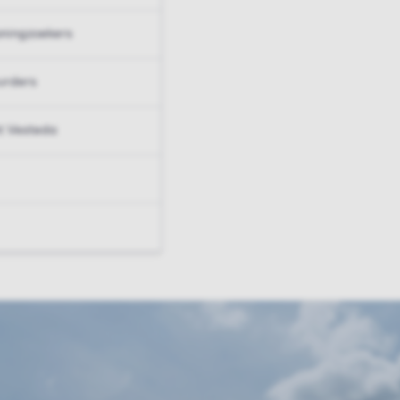
ningzoekers
urders
t Vesteda