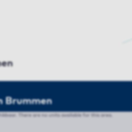
men
in Brummen
ikbaar. There are no units available for this area.