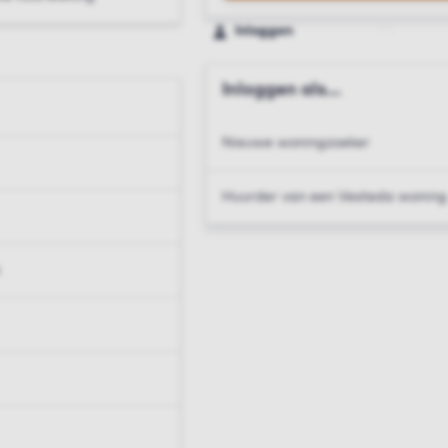
Inloggen
Inloggen als...
Nieuwe woningzoeker
Huurder van een Vesteda woning