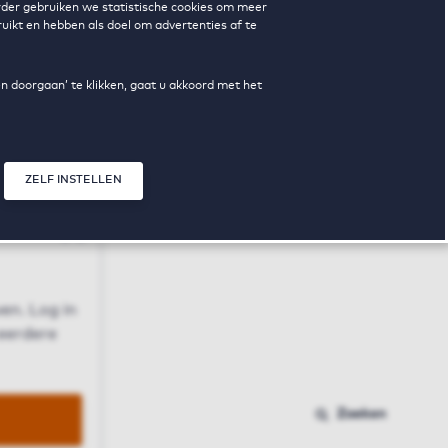
erder gebruiken we statistische cookies om meer
uikt en hebben als doel om advertenties af te
en doorgaan’ te klikken, gaat u akkoord met het
ZELF INSTELLEN
Sluit modal
n
en. Log in
 eerdere
Zoeken