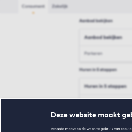
Consument
Zakelijk
Aanbod bekijken
Aanbod bekijken
Parkeren
Huren in 5 stappen
Huren in 5 stappen
Inschrijven en bezichtig
Deze website maakt geb
Voorwaarden en toewij
Vesteda maakt op de website gebruik van cookies