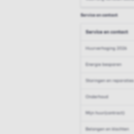
Service en contact
Service en contact
Huurverhoging 2026
Energie besparen
Storingen en reparaties
Onderhoud
Mijn huur(contract)
Belangen en klachten