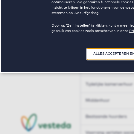
optimaliseren. We gebruiken functionele cookies 
Huren op maat
inzicht te krijgen in het functioneren van de we
stemmen op uw surfgedrag.
Huren op maat
Door op ‘Zelf instellen’ te klikken, kunt u meer
gebruik van cookies zoals omschreven in onze
Pr
Woningdelen
50+
ALLES ACCEPTEREN E
Sleutelberoepen
Tijdelijke kamerverhuur
Middenhuur
Bestaande huurders
Voorrang verlaten soci