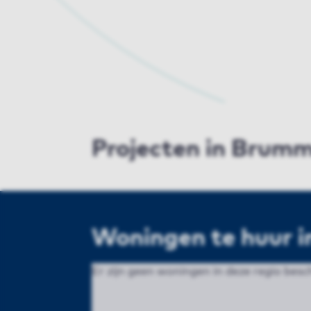
Projecten in Brum
Woningen te huur 
Er zijn geen woningen in deze regio besch