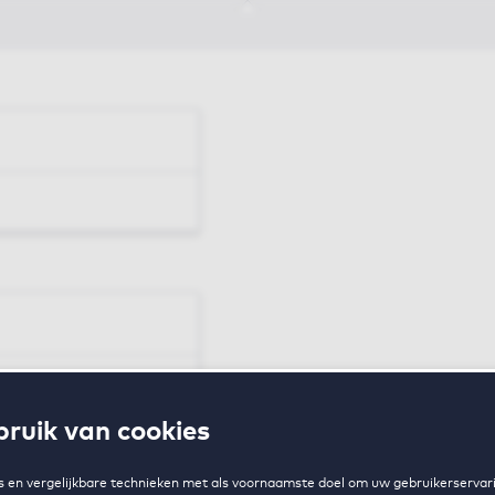
en
ruik van cookies
zing
 en vergelijkbare technieken met als voornaamste doel om uw gebruikerservari