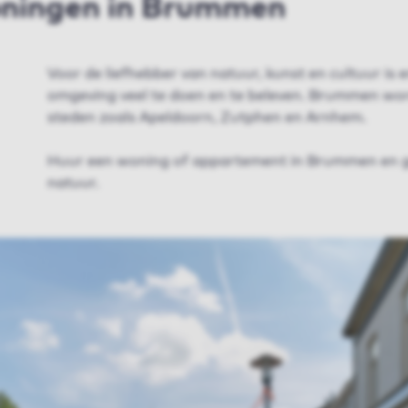
oningen in Brummen
Voor de liefhebber van natuur, kunst en cultuur is 
omgeving veel te doen en te beleven. Brummen wo
steden zoals Apeldoorn, Zutphen en Arnhem.
Huur een woning of appartement in Brummen en ge
natuur.