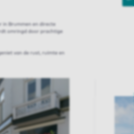
er in Brummen en directe
rdt omringd door prachtige
niet van de rust, ruimte en