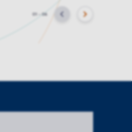
Slide
01
–
06
VORIGE
VOLGENDE