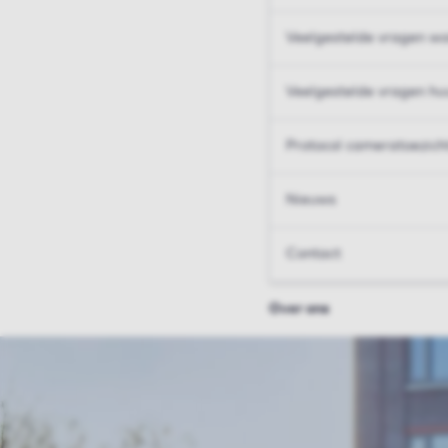
Veelgestelde vragen wo
Veelgestelde vragen hu
Protocol cameratoezich
Nieuws
Contact
Over ons