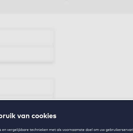
en
ruik van cookies
zing
 en vergelijkbare technieken met als voornaamste doel om uw gebruikerservari