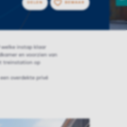
DELEN
BEWAAR
BEWAAR, VOEG 
welke instap klaar
adkamer en voorzien van
 treinstation op
 een overdekte privé