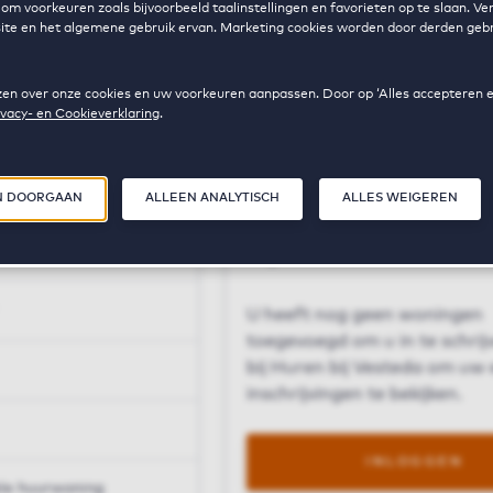
om voorkeuren zoals bijvoorbeeld taalinstellingen en favorieten op te slaan. V
bsite en het algemene gebruik ervan. Marketing cookies worden door derden gebr
 lezen over onze cookies en uw voorkeuren aanpassen. Door op ‘Alles accepteren 
ivacy- en Cookieverklaring
.
Favorieten
N DOORGAAN
ALLEEN ANALYTISCH
ALLES WEIGEREN
0
Opgeslagen producten
Mijn bewaarde favoriete
U heeft nog geen woningen
toegevoegd om u in te schrijv
bij Huren bij Vesteda om uw
inschrijvingen te bekijken.
INLOGGEN
ale huurwoning