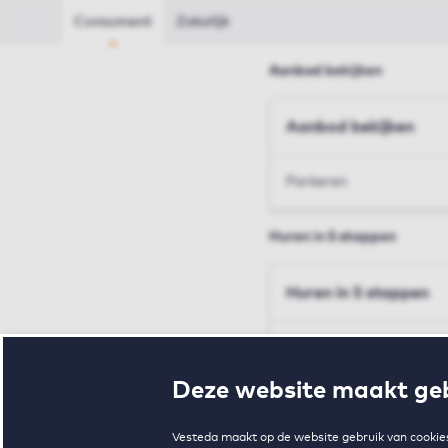
Consument
Zakelijk
Aanbod bekijken
Aanbod bekijken
Parkeren
Huren in 5 stappen
Huren in 5 stappen
Inschrijven en bezichtig
Deze website maakt geb
Voorwaarden en toewij
Vesteda maakt op de website gebruik van cookies