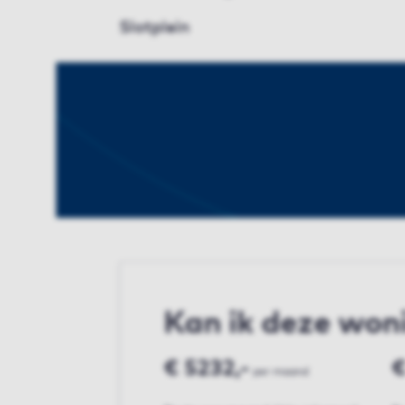
Slotplein
Kan ik deze won
€ 5232,-
€
per maand