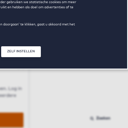
erder gebruiken we statistische cookies om meer
uikt en hebben als doel om advertenties af te
en doorgaan’ te klikken, gaat u akkoord met het
ZELF INSTELLEN
Sluit modal
n
en. Log in
 eerdere
Zoeken