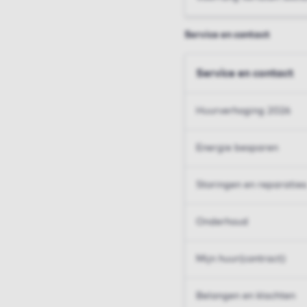
Service en contact
Service en contact
Huurverhoging 2026
Energie besparen
Storingen en reparaties
Onderhoud
Mijn huur(contract)
Belangen en klachten