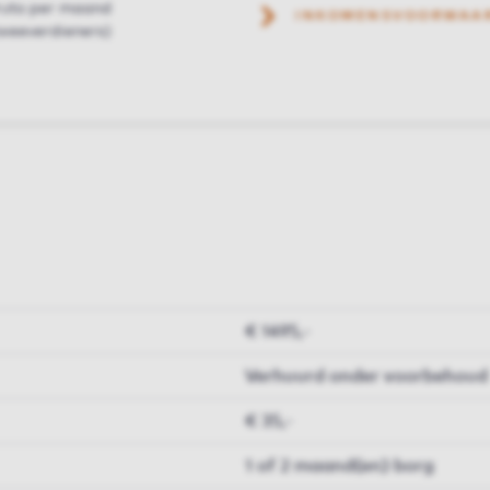
ruto per maand
INKOMENSVOORWAA
weeverdieners)
€ 1495,-
Verhuurd onder voorbehoud
€ 35,-
1 of 2 maand(en) borg