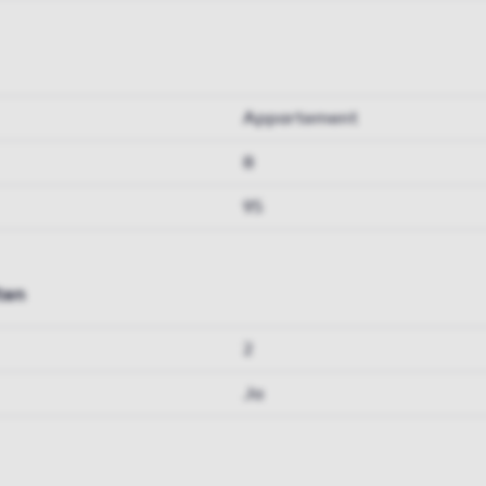
Appartement
8
95
ten
2
Ja