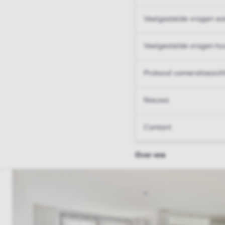
Veelgestelde vragen wo
Veelgestelde vragen hu
Protocol cameratoezich
Nieuws
Contact
Over ons