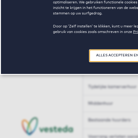
optimaliseren. We gebruiken functionele cookies 
Huren op maat
inzicht te krijgen in het functioneren van de we
stemmen op uw surfgedrag.
Huren op maat
Door op ‘Zelf instellen’ te klikken, kunt u meer
gebruik van cookies zoals omschreven in onze
Pr
Woningdelen
50+
ALLES ACCEPTEREN E
Sleutelberoepen
Tijdelijke kamerverhuur
Middenhuur
Bestaande huurders
Voorrang verlaten soci