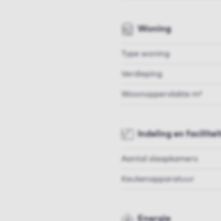
Woning
Type woning
Verdieping
Woonoppervlakte m²
Indeling en facilitei
Aantal slaapkamers
Keukenapparatuur
Energie