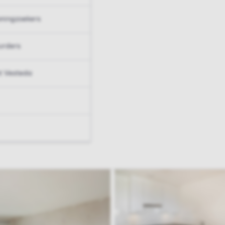
ningzoekers
urders
t Vesteda