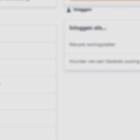
Inloggen
Inloggen als...
Nieuwe woningzoeker
Huurder van een Vesteda woning