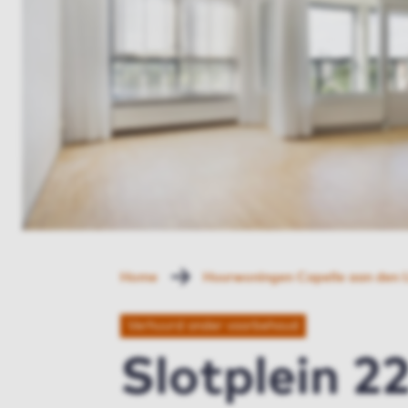
Home
Huurwoningen Capelle aan den I
Verhuurd onder voorbehoud
Slotplein 2