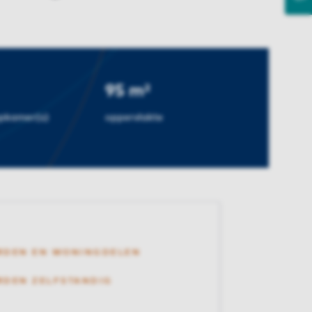
95 m²
apkamer(s)
oppervlakte
RDEN EN WONINGDELEN
DEN ZELFSTANDIG