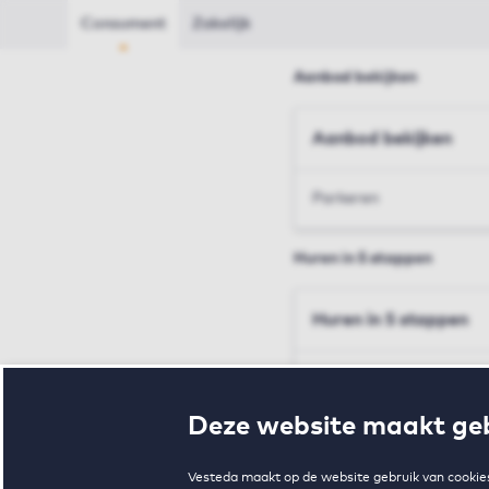
Consument
Zakelijk
Aanbod bekijken
Aanbod bekijken
Parkeren
Huren in 5 stappen
Huren in 5 stappen
Inschrijven en bezichtig
Deze website maakt geb
Voorwaarden en toewij
Vesteda maakt op de website gebruik van cookies