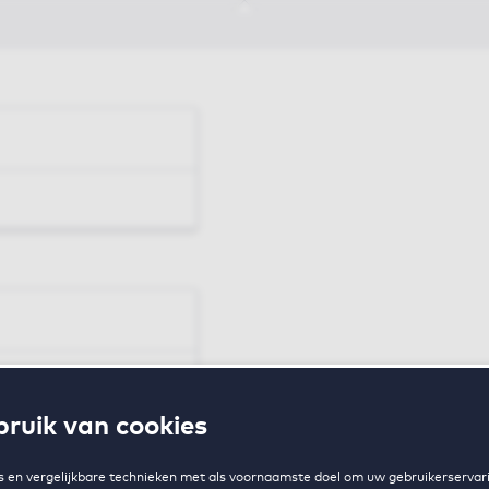
en
ruik van cookies
zing
 en vergelijkbare technieken met als voornaamste doel om uw gebruikerservari