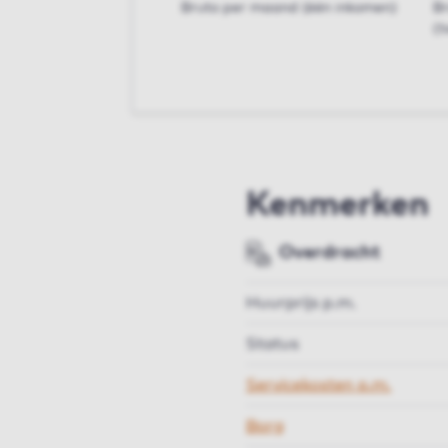
Bruto per maand (één inkomen)
B
(t
Kenmerken
Overdracht
Huurprijs p.m.
Status
Servicekosten p.m.
Borg