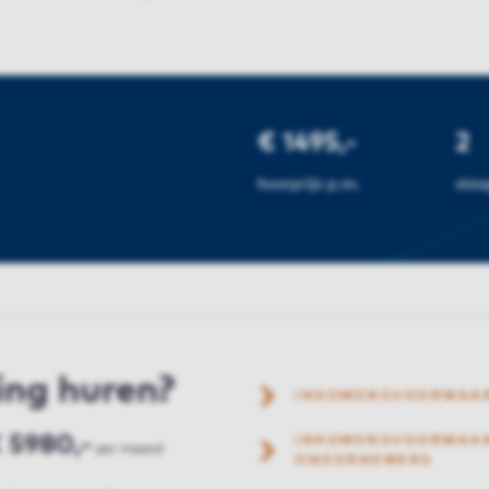
€ 1495,-
2
huurprijs p.m.
sla
ing huren?
INKOMENSVOORWAA
 5980,-
INKOMENSVOORWAAR
per maand
ONDERNEMERS