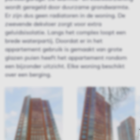
wordt geregeld door duurzame grondwarmte.
Er zijn dus geen radiatoren in de woning. De
zwevende dekvloer zorgt voor extra
geluidsisolatie. Langs het complex loopt een
brede waterpartij. Doordat er in het
appartement gebruik is gemaakt van grote
glazen puien heeft het appartement rondom
een bijzonder uitzicht. Elke woning beschikt
over een berging.