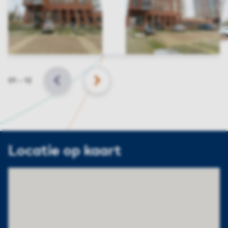
Slide
01
–
12
VORIGE
VOLGENDE
Locatie op kaart