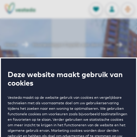
OPEN
0
Opgeslagen p
NL
EN
FAVORIETEN
INLOGGEN
Home
Huurwoningen Capelle aan den IJssel
Wijde Wormer
Wonen in
Deze website maakt gebruik van
cookies
Wijde Wormer
Vesteda maakt op de website gebruik van cookies en vergelijkbare
technieken met als voornaamste doel om uw gebruikerservaring
tijdens het zoeken naar een woning te optimaliseren. We gebruiken
functionele cookies om voorkeuren zoals bijvoorbeeld taalinstellingen
Regelmatig beschikbaar
en favorieten op te slaan. Verder gebruiken we statistische cookies
om meer inzicht te krijgen in het functioneren van de website en het
algemene gebruik ervan. Marketing cookies worden door derden
gebruikt en hebben als doel om advertenties af te stemmen op uw