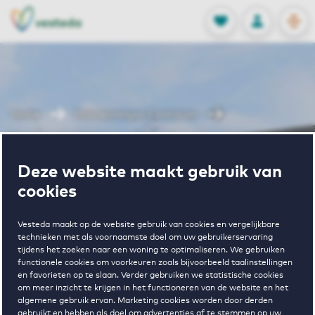
OPEN
0
Opgeslagen p
NL
EN
FAVORIETEN
INLOGGEN
Home
Huurwoningen Castricum
Belle van Zuylenlaan
Deze website maakt gebruik van
Wonen in Belle
cookies
van Zuylenlaan
Vesteda maakt op de website gebruik van cookies en vergelijkbare
technieken met als voornaamste doel om uw gebruikerservaring
tijdens het zoeken naar een woning te optimaliseren. We gebruiken
functionele cookies om voorkeuren zoals bijvoorbeeld taalinstellingen
en favorieten op te slaan. Verder gebruiken we statistische cookies
om meer inzicht te krijgen in het functioneren van de website en het
algemene gebruik ervan. Marketing cookies worden door derden
gebruikt en hebben als doel om advertenties af te stemmen op uw