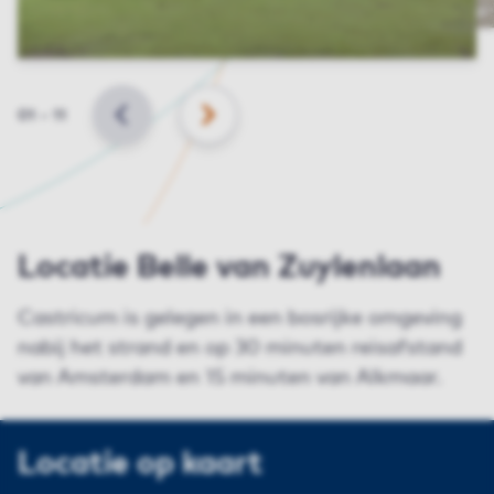
Slide
01
–
11
VORIGE
VOLGENDE
Locatie Belle van Zuylenlaan
Castricum is gelegen in een bosrijke omgeving
nabij het strand en op 30 minuten reisafstand
van Amsterdam en 15 minuten van Alkmaar.
Locatie op kaart