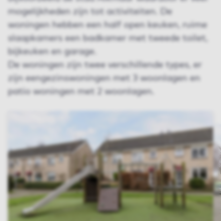
mogelijkheden zijn tot activiteiten. De
woningen hebben een half open keuken, ruime
slaapkamers een badkamer met tweede toilet,
bijkeuken en garage.
De woningen zijn twee verschillende types, er
zijn eengezinswoningen met 3 woonlagen en
patio woningen met 2 woonlagen.