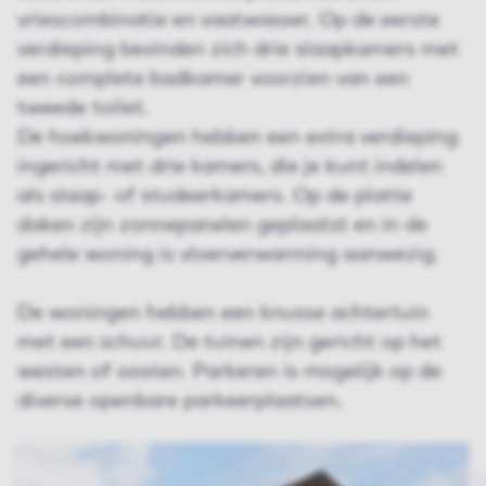
vriescombinatie en vaatwasser. Op de eerste
verdieping bevinden zich drie slaapkamers met
een complete badkamer voorzien van een
tweede toilet.
De hoekwoningen hebben een extra verdieping
ingericht met drie kamers, die je kunt indelen
als slaap- of studeerkamers. Op de platte
daken zijn zonnepanelen geplaatst en in de
gehele woning is vloerverwarming aanwezig.
De woningen hebben een knusse achtertuin
met een schuur. De tuinen zijn gericht op het
westen of oosten. Parkeren is mogelijk op de
diverse openbare parkeerplaatsen.