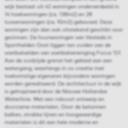
wijk bestaat uit 42 woningen onderverdeeld in
14 hoekwoningen (ca. 138m2) en 28
tussenwoningen (ca. 92m2) gebouwd. Deze
woningen zijn dan ook uitstekend geschikt voor
gezinnen. De huurwoningen van Vesteda in
Sporthelden Oost liggen ten zuiden van de
voetbalvelden van voetbalvereniging Focus ‘07.
Aan de zuidzijde grenst het gebied aan een
watergang, waarlangs in co-creatie met
toekomstige eigenaren bijzondere woningen
worden gerealiseerd. De architectuur in de wijk
is geïnspireerd door de Nieuwe Hollandse
Waterlinie. Met een robuust ontwerp en
duurzame materialen. Door de betonnen
balken, strakke lijnen en hoogwaardige
materialen is dit een hele moderne en