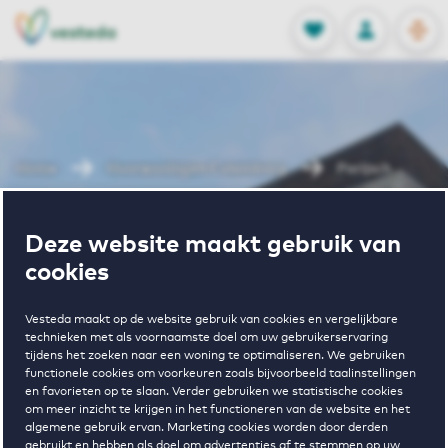
OPEN
0
Opgeslagen p
NL
EN
FAVORIETEN
INLOGGEN
Home
Huurwoningen Culemborg
Parijsch
Wonen in
Deze website maakt gebruik van
cookies
Parijsch
Vesteda maakt op de website gebruik van cookies en vergelijkbare
technieken met als voornaamste doel om uw gebruikerservaring
tijdens het zoeken naar een woning te optimaliseren. We gebruiken
functionele cookies om voorkeuren zoals bijvoorbeeld taalinstellingen
en favorieten op te slaan. Verder gebruiken we statistische cookies
om meer inzicht te krijgen in het functioneren van de website en het
algemene gebruik ervan. Marketing cookies worden door derden
gebruikt en hebben als doel om advertenties af te stemmen op uw