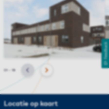
Feedback
Slide
01
–
18
VORIGE
VOLGENDE
Locatie op kaart