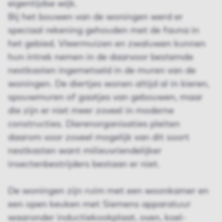
eigentijdse wijk.
Bij het bouwen van de woningen werd er
speciaal rekening gehouden met de fauna in
het gebied. Vleermuizen en zwaluwen kunnen
hun intrek nemen in de daarvoor bestemde
nestkasten ingemetseld in de muren van de
woningen. De diertjes wonen altijd al in kieren,
spouwmuren of gaatjes van gebouwen, maar
die zijn er niet meer zoveel in moderne
constructies. Dierenorganisaties pleiten
daarom voor zoveel mogelijk van dit soort
nestkasten want milieuvriendelijker
insectenbestrijders bestaan er niet.
De woningen zijn ruim met een woonkamer en
een open keuken met Siemens apparatuur
waaronder inductiekookplaat, oven, koel-