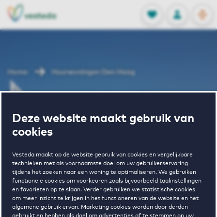
OPEN
0
Opgeslagen p
NL
EN
FAVORIETEN
INLOGGEN
Home
Huurwoningen Den Haag
Wonen in Den
Deze website maakt gebruik van
Haag
cookies
Vesteda maakt op de website gebruik van cookies en vergelijkbare
technieken met als voornaamste doel om uw gebruikerservaring
tijdens het zoeken naar een woning te optimaliseren. We gebruiken
BEKIJK HET WONINGAANBOD
functionele cookies om voorkeuren zoals bijvoorbeeld taalinstellingen
en favorieten op te slaan. Verder gebruiken we statistische cookies
om meer inzicht te krijgen in het functioneren van de website en het
algemene gebruik ervan. Marketing cookies worden door derden
gebruikt en hebben als doel om advertenties af te stemmen op uw