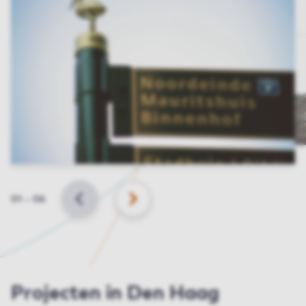
Slide
01
–
06
VORIGE
VOLGENDE
Projecten in Den Haag