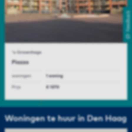
Feedback
's-Gravenhage
Piazza
woningen
1 woning
Prijs
€ 1370
Woningen te huur in Den Haag