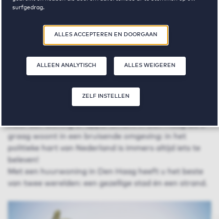
surfgedrag.
Door op ‘Zelf instellen’ te klikken, kunt u meer lezen over onze cookies
ALLES ACCEPTEREN EN DOORGAAN
en uw voorkeuren aanpassen. Door op ‘Alles accepteren en doorgaan’
te klikken, gaat u akkoord met het gebruik van cookies zoals
omschreven in onze
Privacy- en Cookieverklaring
.
ALLEEN ANALYTISCH
ALLES WEIGEREN
Vrije sector huurwoningen in
Den Haag
ZELF INSTELLEN
Huur een woning of appartement in Den Haag als u
graag woont in een bruisende omgeving: in het
politieke hart van Nederland is immers altijd iets te
beleven!
Met een huurwoning in Den Haag heeft u het beste
van twee werelden: een gezellige stad én een strand.