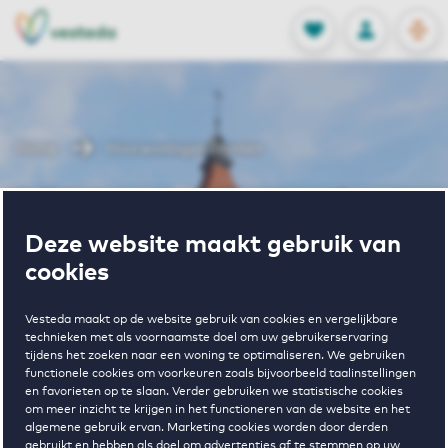
OPEN
0
Opgeslagen p
NL
EN
FAVORIETEN
INLOGGEN
Home
Huurwoningen Diemen
Wonen in
Deze website maakt gebruik van
Diemen
cookies
Vesteda maakt op de website gebruik van cookies en vergelijkbare
technieken met als voornaamste doel om uw gebruikerservaring
tijdens het zoeken naar een woning te optimaliseren. We gebruiken
BEKIJK HET WONINGAANBOD
functionele cookies om voorkeuren zoals bijvoorbeeld taalinstellingen
en favorieten op te slaan. Verder gebruiken we statistische cookies
om meer inzicht te krijgen in het functioneren van de website en het
algemene gebruik ervan. Marketing cookies worden door derden
gebruikt en hebben als doel om advertenties af te stemmen op uw