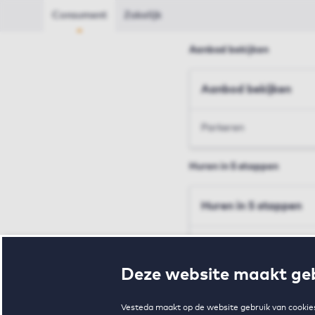
Consument
Zakelijk
Aanbod bekijken
Aanbod bekijken
Parkeren
Huren in 5 stappen
Huren in 5 stappen
Inschrijven en bezichtig
Deze website maakt geb
Voorwaarden en toewij
Vesteda maakt op de website gebruik van cookies