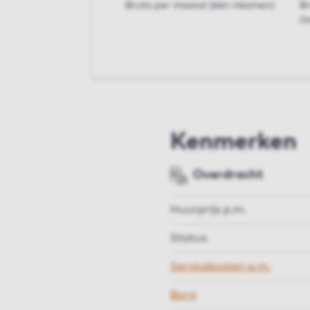
Bruto per maand (één inkomen)
B
(t
Kenmerken
Overdracht
Huurprijs p.m.
Status
Servicekosten p.m.
Borg