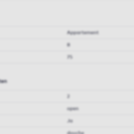
Appartement
8
75
ten
2
open
Ja
douche