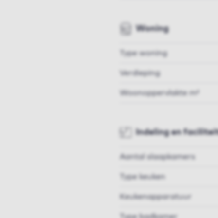
Woning
Type woning
Verdieping
Woonoppervlakte m²
Indeling en facilitei
Aantal slaapkamers
Type keuken
Keukenapparatuur
Type badkamer