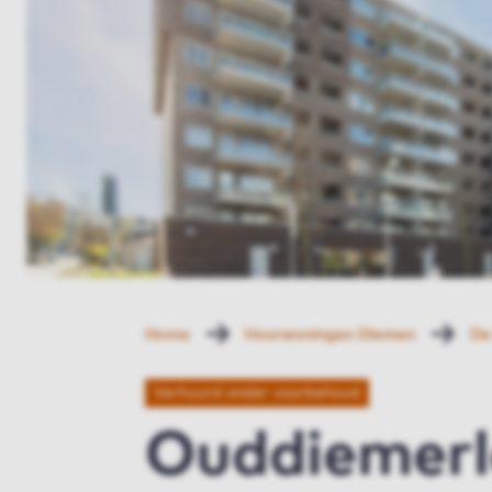
Home
Huurwoningen Diemen
De
Verhuurd onder voorbehoud
Ouddiemerl