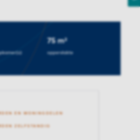
75 m²
apkamer(s)
oppervlakte
RDEN EN WONINGDELEN
DEN ZELFSTANDIG