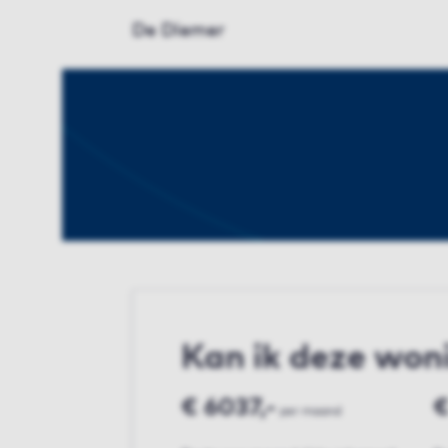
De Diemer
Kan ik deze won
€ 6037,-
€
per maand