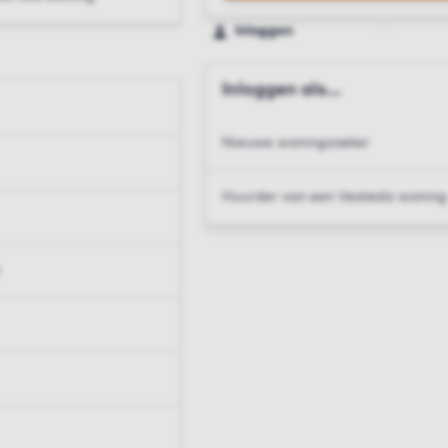
Inloggen
Inloggen als...
Nieuwe woningzoeker
Huurder van een Vesteda woning