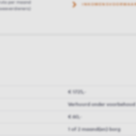
ruto per maand
INKOMENSVOORWAA
weeverdieners)
€ 1725,-
Verhuurd onder voorbehoud
€ 60,-
1 of 2 maand(en) borg