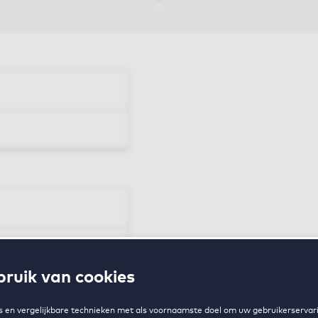
en
ruik van cookies
zing
 en vergelijkbare technieken met als voornaamste doel om uw gebruikerservari