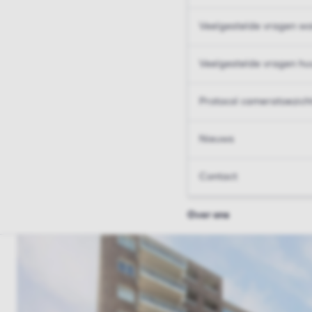
Veelgestelde vragen wo
Veelgestelde vragen hu
Protocol cameratoezich
Nieuws
Contact
Over ons