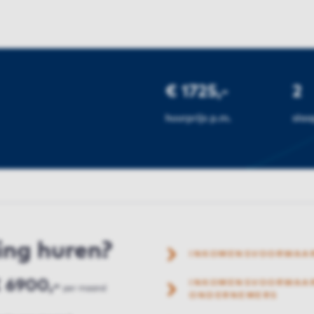
€ 1725,-
2
huurprijs p.m.
sla
ing huren?
INKOMENSVOORWAA
 6900,-
INKOMENSVOORWAAR
per maand
ONDERNEMERS