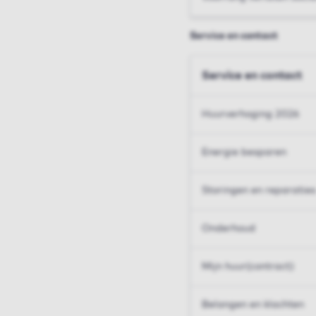
Service en contact
Service en contact
Huurverhoging 2026
Energie besparen
Storingen en reparaties
Onderhoud
Mijn huur(contract)
Belangen en klachten