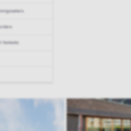
ningzoekers
urders
t Vesteda