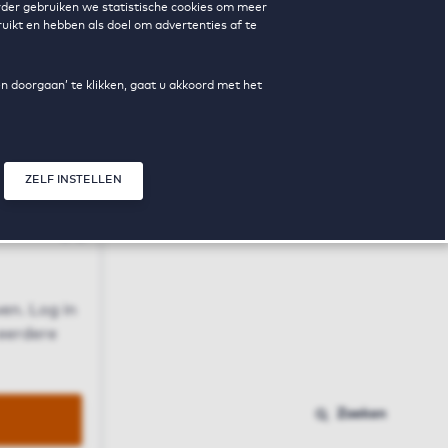
erder gebruiken we statistische cookies om meer
uikt en hebben als doel om advertenties af te
en doorgaan’ te klikken, gaat u akkoord met het
ZELF INSTELLEN
Sluit modal
n
en. Log in
 eerdere
Zoeken