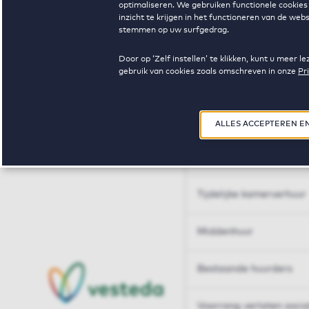
optimaliseren. We gebruiken functionele cookies 
Huren op maat
inzicht te krijgen in het functioneren van de we
stemmen op uw surfgedrag.
Huren op maat
Door op ‘Zelf instellen’ te klikken, kunt u meer
gebruik van cookies zoals omschreven in onze
Pr
Woningdelen
50+
ALLES ACCEPTEREN E
Sleutelberoepen
Tijdelijke kamerverhuur
Middenhuur
Bestaande huurders
Voorrang verlaten soci