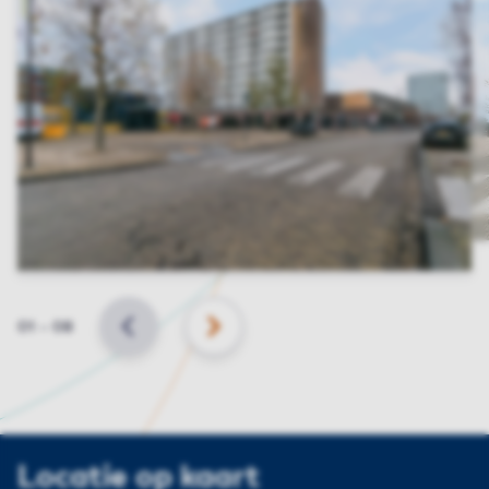
Slide
01
–
08
VORIGE
VOLGENDE
Locatie op kaart