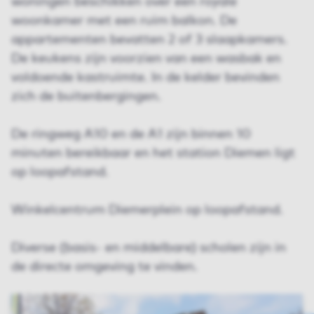
woningen beschikken over een royale
woonkamer met een ruim balkon. De
appartementen bevatten 2 of 3 slaapkamers.
De keukens zijn voorzien van een wasbak en
voldoende kastruimte. In de kelder bevinden
zich de buitenbergingen.
De ringweg A10 en de A1 zijn binnen 10
minuten bereikbaar en het station Diemen ligt
op loopafstand.
Winkelcentrum Diemerplein op loopafstand.
Diverse (basis- en middelbare) scholen zijn in
de directe omgeving te vinden.