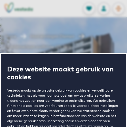
OPEN
0
Opgeslagen p
NL
EN
FAVORIETEN
INLOGGEN
Home
Huurwoningen Diemen
Ouddiemerlaan oudbouw (71-281)
Wonen in
Deze website maakt gebruik van
cookies
Ouddiemerlaan
Vesteda maakt op de website gebruik van cookies en vergelijkbare
technieken met als voornaamste doel om uw gebruikerservaring
oudbouw (71-
tijdens het zoeken naar een woning te optimaliseren. We gebruiken
functionele cookies om voorkeuren zoals bijvoorbeeld taalinstellingen
en favorieten op te slaan. Verder gebruiken we statistische cookies
om meer inzicht te krijgen in het functioneren van de website en het
281)
algemene gebruik ervan. Marketing cookies worden door derden
gebruikt en hebben als doel om advertenties af te stemmen op uw