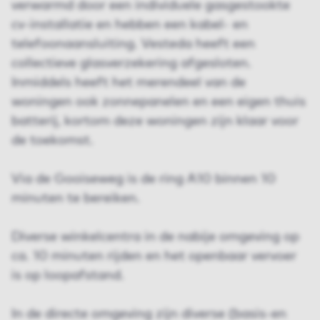
verwarmd door een individuele gasgestookte
cv-installatie en hebben een kabel- en
telefoonaansluiting. Vesteda heeft een
collectieve glasverzekering afgesloten.
Inmiddels heeft het merendeel van de
woningen ook zonnepanelen en een eigen thuis
batterij, kortom deze woningen zijn klaar voor
de toekomst.
Via de Gooiseweg is de ring A10 binnen 10
minuten te bereiken.
Diverse winkelcentra in de nabije omgeving op
ca. 10 minuten rijden en het openbaar vervoer
is op loopafstand.
In de directe omgeving zijn diverse (basis-en