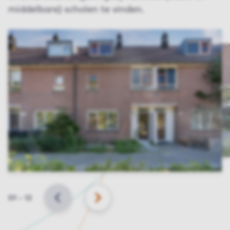
middelbare) scholen te vinden.
Slide
01
–
12
VORIGE
VOLGENDE