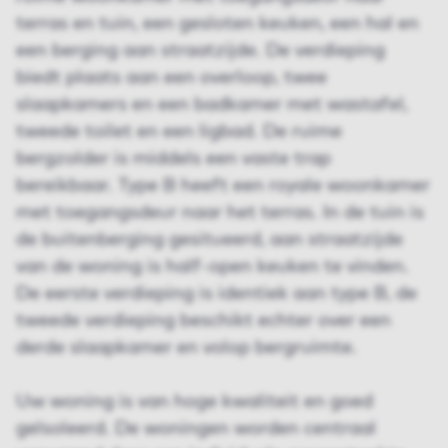
terras en tuin, een gesloten keuken, een hal en
een berging aan straatzijde. De verdieping
biedt plaats aan een overloop, twee
slaapkamers en een badkamer met wastafel,
tweede toilet en een ligbad. De ruime
bergzolder is middels een vaste trap
bereikbaar. Type B heeft een royale woonkamer
met toegangsdeur naar het terras. In de tuin is
de buitenberging gesitueerd, aan straatzijde
van de woning is half-open keuken te vinden.
De eerste verdieping is identiek aan type B, de
tweede verdieping beschikt echter over een
derde slaapkamer en volop bergruimte.
Uw woning is van hoge kwaliteit en goed
geïsoleerd. De woningen worden centraal