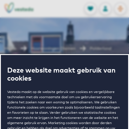
OPEN
0
Opgeslagen p
NL
EN
FAVORIETEN
INLOGGEN
Home
Huurwoningen Diemen
Polderland
Wonen in
Deze website maakt gebruik van
cookies
Polderland
Vesteda maakt op de website gebruik van cookies en vergelijkbare
technieken met als voornaamste doel om uw gebruikerservaring
tijdens het zoeken naar een woning te optimaliseren. We gebruiken
functionele cookies om voorkeuren zoals bijvoorbeeld taalinstellingen
en favorieten op te slaan. Verder gebruiken we statistische cookies
om meer inzicht te krijgen in het functioneren van de website en het
algemene gebruik ervan. Marketing cookies worden door derden
gebruikt en hebben als doel om advertenties af te stemmen op uw