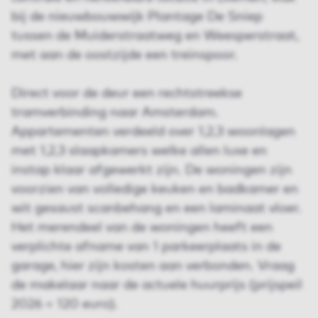
bij de nieuwbouwwijk Plantage De Sniep
tussen de Muiderstraatweg en Weesperstraat,
met aan de oostzijde een treinspoor.
Direct voor de deur een rechtstreekse
tramverbinding naar Amsterdam.
Appartementen verdeeld over 1,2,3 woonlagen
met 1,2,3 slaapkamers welke allen luxe en
instap klaar afgewerkt zijn. De woningen zijn
voorzien van volledige keuken en badkamer en
wit gesaust scanbehang en een laminaat vloer.
Het merendeel van de woningen heeft een
verplichte afname van 1 parkeerplaats in de
garage, hier zijn kosten aan verbonden. Vraag
de makelaar naar de actuele huurprijs (prijspeil
2026 = 120 euro).