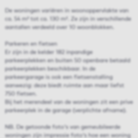
De woningen variëren in woonoppervlakte van
ca. 54 m² tot ca. 130 m². Ze zijn in verschillende
aantallen verdeeld over 10 woonblokken.
Parkeren en fietsen
Er zijn in de kelder 182 inpandige
parkeerplekken en buiten 50 openbare betaald
parkeerplekken beschikbaar. In de
parkeergarage is ook een fietsenstalling
aanwezig: deze biedt ruimte aan maar liefst
750 fietsen.
Bij het merendeel van de woningen zit een prive
parkeerplek in de garage (verplichte afname).
NB. De getoonde foto's van gemeubileerde
woningen zijn impressie foto's hoe een woning