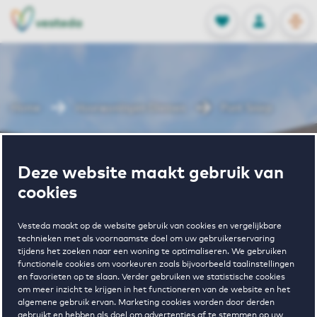
OPEN
0
Opgeslagen p
NL
EN
FAVORIETEN
INLOGGEN
Home
Huurwoningen Diemen
Punt Sniep
Wonen in Punt
Deze website maakt gebruik van
cookies
Sniep
Vesteda maakt op de website gebruik van cookies en vergelijkbare
technieken met als voornaamste doel om uw gebruikerservaring
tijdens het zoeken naar een woning te optimaliseren. We gebruiken
Regelmatig beschikbaar
functionele cookies om voorkeuren zoals bijvoorbeeld taalinstellingen
en favorieten op te slaan. Verder gebruiken we statistische cookies
om meer inzicht te krijgen in het functioneren van de website en het
algemene gebruik ervan. Marketing cookies worden door derden
gebruikt en hebben als doel om advertenties af te stemmen op uw