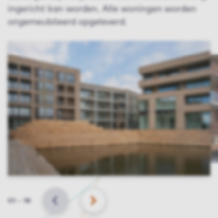
ingericht kan worden. Alle woningen worden
ongemeubileerd opgeleverd.
Slide
01
–
18
VORIGE
VOLGENDE