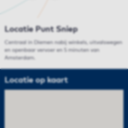
Locatie Punt Sniep
Centraal in Diemen nabij winkels, uitvalswegen
en openbaar vervoer en 5 minuten van
Amsterdam.
Locatie op kaart