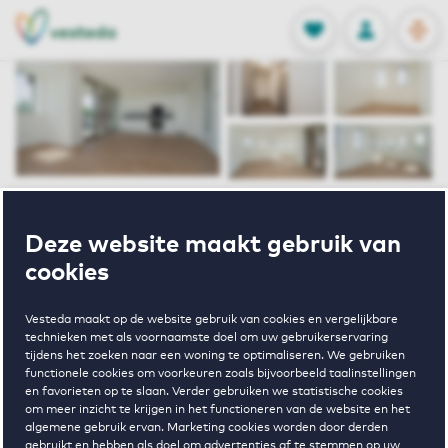
OPEN
0
Opgeslagen p
NL
EN
FAVORIETEN
INLOGGEN
Home
Huurwoningen Diemen
Deze website maakt gebruik van
Punt Sniep
Punt Sniep 317 Diemen
cookies
Verhuurd onder voorbehoud
Vesteda maakt op de website gebruik van cookies en vergelijkbare
technieken met als voornaamste doel om uw gebruikerservaring
Punt Sniep 317
tijdens het zoeken naar een woning te optimaliseren. We gebruiken
functionele cookies om voorkeuren zoals bijvoorbeeld taalinstellingen
en favorieten op te slaan. Verder gebruiken we statistische cookies
Diemen
om meer inzicht te krijgen in het functioneren van de website en het
algemene gebruik ervan. Marketing cookies worden door derden
gebruikt en hebben als doel om advertenties af te stemmen op uw