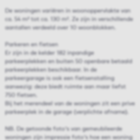
De woningen variëren in woonoppervlakte van
ca. 54 m² tot ca. 130 m². Ze zijn in verschillende
aantallen verdeeld over 10 woonblokken.
Parkeren en fietsen
Er zijn in de kelder 182 inpandige
parkeerplekken en buiten 50 openbare betaald
parkeerplekken beschikbaar. In de
parkeergarage is ook een fietsenstalling
aanwezig: deze biedt ruimte aan maar liefst
750 fietsen.
Bij het merendeel van de woningen zit een prive
parkeerplek in de garage (verplichte afname).
NB. De getoonde foto's van gemeubileerde
woningen zijn impressie foto's hoe een woning