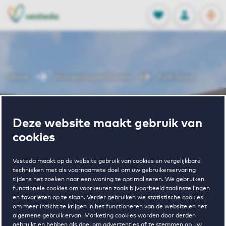
OPEN
0
Opgeslagen p
NL
EN
FAVORIETEN
INLOGGEN
Home
Huurwoningen Diemen
Punt Sniep
Wonen in Punt
Deze website maakt gebruik van
cookies
Sniep
Vesteda maakt op de website gebruik van cookies en vergelijkbare
technieken met als voornaamste doel om uw gebruikerservaring
tijdens het zoeken naar een woning te optimaliseren. We gebruiken
Regelmatig beschikbaar
functionele cookies om voorkeuren zoals bijvoorbeeld taalinstellingen
en favorieten op te slaan. Verder gebruiken we statistische cookies
om meer inzicht te krijgen in het functioneren van de website en het
algemene gebruik ervan. Marketing cookies worden door derden
gebruikt en hebben als doel om advertenties af te stemmen op uw