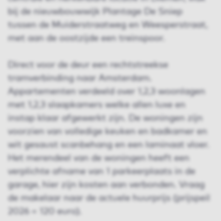
bij de nieuwbouwwijk Plantage De Sniep
tussen de Muiderstraatweg en Weesperstraat,
met aan de oostzijde een treinspoor.
Direct voor de deur een rechtstreekse
tramverbinding naar Amsterdam.
Appartementen verdeeld over 1,2,3 woonlagen
met 1,2,3 slaapkamers welke allen luxe en
instap klaar afgewerkt zijn. De woningen zijn
voorzien van volledige keuken en badkamer en
wit gesaust scanbehang en een laminaat vloer.
Het merendeel van de woningen heeft een
verplichte afname van 1 parkeerplaats in de
garage, hier zijn kosten aan verbonden. Vraag
de makelaar naar de actuele huurprijs (prijspeil
2026 = 120 euro).