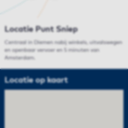
Locatie Punt Sniep
Centraal in Diemen nabij winkels, uitvalswegen
en openbaar vervoer en 5 minuten van
Amsterdam.
Locatie op kaart