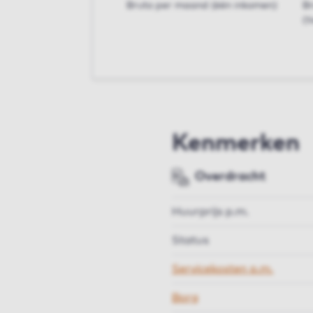
Bruto per maand (één inkomen)
B
(t
Kenmerken
Overdracht
Huurprijs p.m.
Status
Servicekosten p.m.
Borg