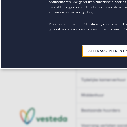
optimaliseren. We gebruiken functionele cookies 
Huren op maat
inzicht te krijgen in het functioneren van de we
stemmen op uw surfgedrag.
Huren op maat
Door op ‘Zelf instellen’ te klikken, kunt u meer
gebruik van cookies zoals omschreven in onze
Pr
Woningdelen
50+
ALLES ACCEPTEREN E
Sleutelberoepen
Tijdelijke kamerverhuur
Middenhuur
Bestaande huurders
Voorrang verlaten soci