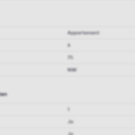
Appartement
4
75
NW
ten
1
Ja
Ja