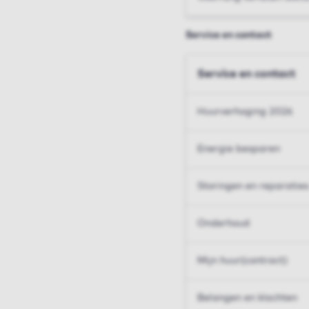
Service en contact
Service en contact
Huurverhoging 2026
Energie besparen
Storingen en reparaties
Onderhoud
Mijn huur(contract)
Belangen en klachten