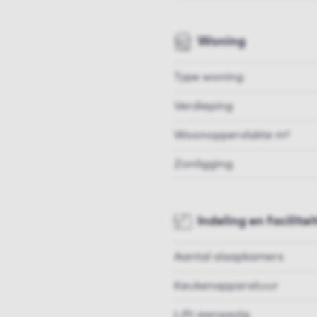
Woning
Type woning
Verdieping
Woonoppervlakte m²
Zonligging
Indeling en facilitei
Aantal slaapkamers
Keukenapparatuur
Lift aanwezig