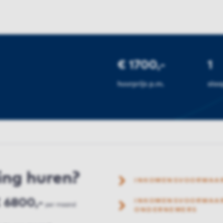
€ 1700,-
1
huurprijs p.m.
sla
ing huren?
INKOMENSVOORWAA
 6800,-
INKOMENSVOORWAAR
per maand
ONDERNEMERS