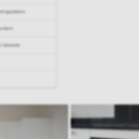
ningzoekers
urders
t Vesteda