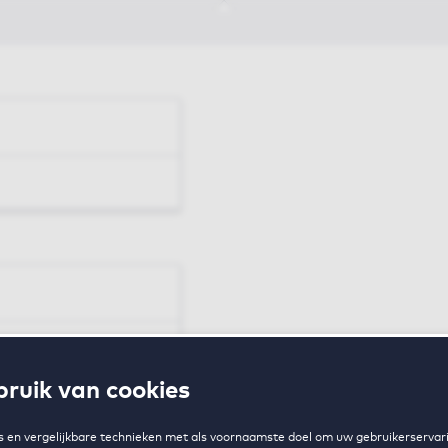
en
ruik van cookies
zing
 en vergelijkbare technieken met als voornaamste doel om uw gebruikerservari