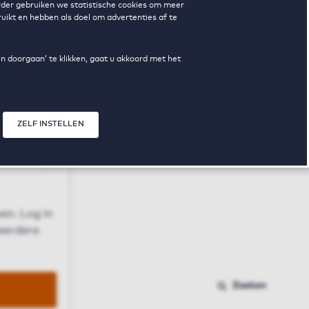
erder gebruiken we statistische cookies om meer
uikt en hebben als doel om advertenties af te
en doorgaan’ te klikken, gaat u akkoord met het
ZELF INSTELLEN
Sluit modal
n
en. Log in
 eerdere
Zoeken