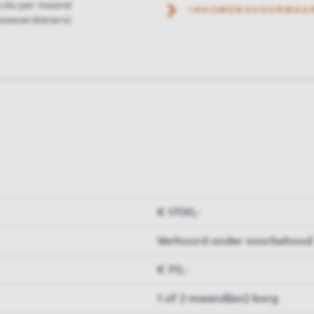
ruto per maand
INKOMENSVOORWAA
weeverdieners)
€ 1700,-
Verhuurd onder voorbehoud
€ 70,-
1 of 2 maand(en) borg