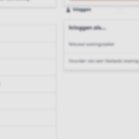
Inloggen
Inloggen als...
Nieuwe woningzoeker
Huurder van een Vesteda woning