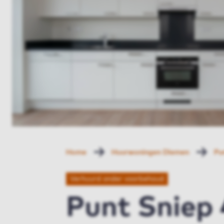
Home
Huurwoningen Diemen
Pu
Verhuurd onder voorbehoud
Punt Sniep