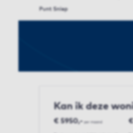
Punt Sniep
Kan ik deze won
€ 5950,-
€
per maand