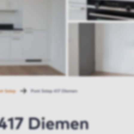
nt Sniep
Punt Sniep 417 Diemen
 417 Diemen