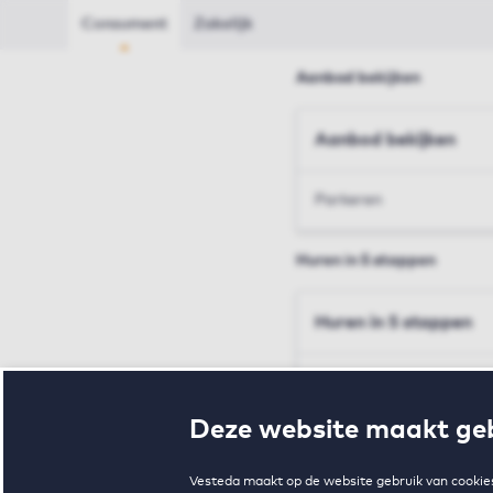
Consument
Zakelijk
Aanbod bekijken
Aanbod bekijken
Parkeren
Huren in 5 stappen
Huren in 5 stappen
Inschrijven en bezichtig
Deze website maakt geb
Voorwaarden en toewij
Vesteda maakt op de website gebruik van cookies