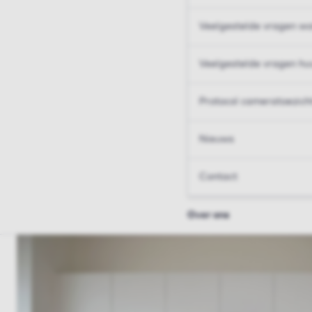
Veelgestelde vragen wo
Veelgestelde vragen hu
Protocol cameratoezich
Nieuws
Contact
Over ons