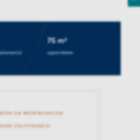
75 m²
apkamer(s)
oppervlakte
RDEN EN WONINGDELEN
DEN ZELFSTANDIG