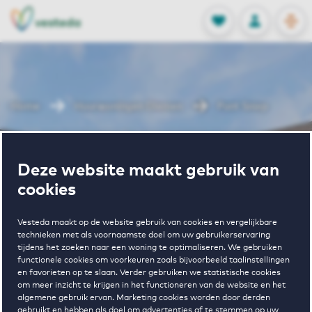
OPEN
0
Opgeslagen p
NL
EN
FAVORIETEN
INLOGGEN
Home
Huurwoningen Diemen
Punt Sniep
Wonen in Punt
Deze website maakt gebruik van
cookies
Sniep
Vesteda maakt op de website gebruik van cookies en vergelijkbare
technieken met als voornaamste doel om uw gebruikerservaring
tijdens het zoeken naar een woning te optimaliseren. We gebruiken
Regelmatig beschikbaar
functionele cookies om voorkeuren zoals bijvoorbeeld taalinstellingen
en favorieten op te slaan. Verder gebruiken we statistische cookies
om meer inzicht te krijgen in het functioneren van de website en het
algemene gebruik ervan. Marketing cookies worden door derden
gebruikt en hebben als doel om advertenties af te stemmen op uw