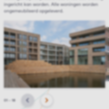
ingericht kan worden. Alle woningen worden
ongemeubileerd opgeleverd.
Slide
01
–
18
VORIGE
VOLGENDE