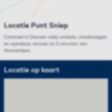
Locatie Punt Sniep
Centraal in Diemen nabij winkels, uitvalswegen
en openbaar vervoer en 5 minuten van
Amsterdam.
Locatie op kaart