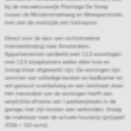
bij de nieuwbouwwijk Plantage De Sniep
tussen de Muiderstraatweg en Weesperstraat,
met aan de oostzijde een treinspoor.
Direct voor de deur een rechtstreekse
tramverbinding naar Amsterdam.
Appartementen verdeeld over 1,2,3 woonlagen
met 1,2,3 slaapkamers welke allen luxe en
instap klaar afgewerkt zijn. De woningen zijn
voorzien van volledige keuken en badkamer en
wit gesaust scanbehang en een laminaat vloer.
Het merendeel van de woningen heeft een
verplichte afname van 1 parkeerplaats in de
garage, hier zijn kosten aan verbonden. Vraag
de makelaar naar de actuele huurprijs (prijspeil
2026 = 120 euro).