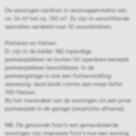
De woningen variëren in woonoppervlakte van
ca. 54 m² tot ca. 130 m². Ze zijn in verschillende
aantallen verdeeld over 10 woonblokken.
Parkeren en fietsen
Er zijn in de kelder 182 inpandige
parkeerplekken en buiten 50 openbare betaald
parkeerplekken beschikbaar. In de
parkeergarage is ook een fietsenstalling
aanwezig: deze biedt ruimte aan maar liefst
750 fietsen.
Bij het merendeel van de woningen zit een prive
parkeerplek in de garage (verplichte afname).
NB. De getoonde foto's van gemeubileerde
woningen zijn impressie foto's hoe een woning