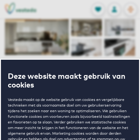
OPEN
0
Opgeslagen p
NL
EN
FAVORIETEN
INLOGGEN
Home
Huurwoningen Diemen
Deze website maakt gebruik van
Punt Sniep
Punt Sniep 427 Diemen
cookies
Verhuurd onder voorbehoud
Vesteda maakt op de website gebruik van cookies en vergelijkbare
technieken met als voornaamste doel om uw gebruikerservaring
Punt Sniep 427
tijdens het zoeken naar een woning te optimaliseren. We gebruiken
functionele cookies om voorkeuren zoals bijvoorbeeld taalinstellingen
en favorieten op te slaan. Verder gebruiken we statistische cookies
Diemen
om meer inzicht te krijgen in het functioneren van de website en het
algemene gebruik ervan. Marketing cookies worden door derden
gebruikt en hebben als doel om advertenties af te stemmen op uw