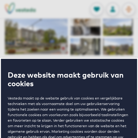
OPEN
0
Opgeslagen p
NL
EN
FAVORIETEN
INLOGGEN
Home
Huurwoningen Dordrecht
Deze website maakt gebruik van
Paradium 3
Spuiboulevard 83 Dordrecht
cookies
Verhuurd onder voorbehoud
Vesteda maakt op de website gebruik van cookies en vergelijkbare
technieken met als voornaamste doel om uw gebruikerservaring
Spuiboulevard
tijdens het zoeken naar een woning te optimaliseren. We gebruiken
functionele cookies om voorkeuren zoals bijvoorbeeld taalinstellingen
en favorieten op te slaan. Verder gebruiken we statistische cookies
83 Dordrecht
om meer inzicht te krijgen in het functioneren van de website en het
algemene gebruik ervan. Marketing cookies worden door derden
gebruikt en hebben als doel om advertenties af te stemmen op uw