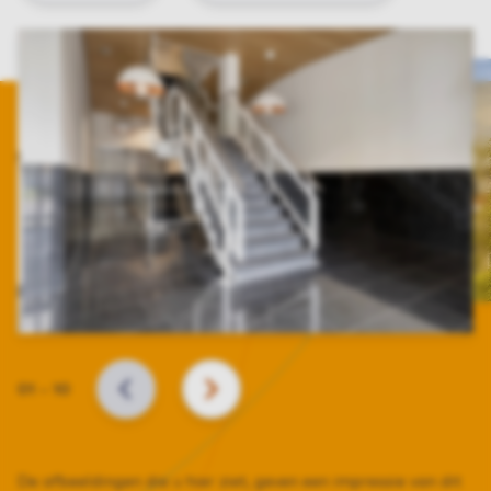
Slide
01
–
10
VORIGE
VOLGENDE
De afbeeldingen die u hier ziet, geven een impressie van dit