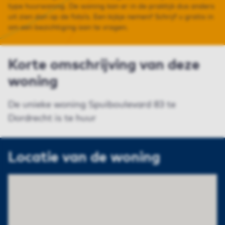
type huurwoning. De woning kan er in de praktijk dus anders
uit zien dan op de foto’s. Een kijkje nemen? Schrijf u gratis in
om een bezichtiging aan te vragen.
Korte omschrijving van deze
woning
De unieke woning Spuiboulevard 83 te
Dordrecht is te huur
Locatie van de woning