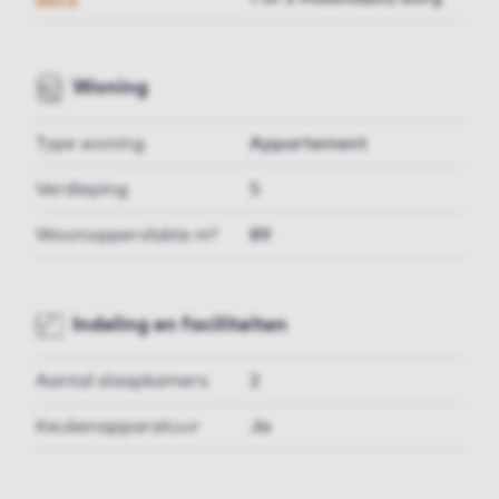
Woning
Type woning
Appartement
Verdieping
5
Woonoppervlakte m²
89
Indeling en faciliteiten
Aantal slaapkamers
2
Keukenapparatuur
Ja