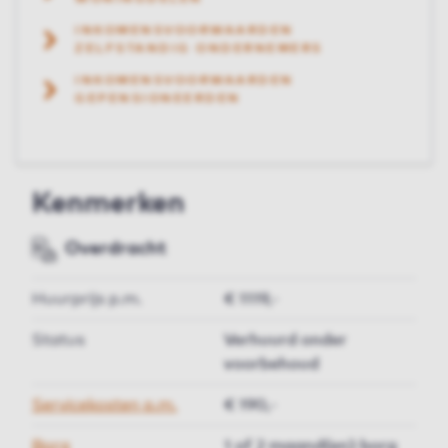
INKOMENSVOORWAARDEN
ZELFSTANDIG ONDERNEMERS
INKOMENSVOORWAARDEN
GEPENSIONEERDEN
Kenmerken
Overdracht
Huurprijs p.m.
€ 1119,-
Status
Verhuurd onder
voorbehoud
Servicekosten p.m.
€ 190,-
Borg
1 of 2 maand(en) borg