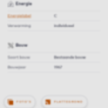
Energie
Energielabel
C
Verwarming
individueel
Bouw
Soort bouw
Bestaande bouw
Bouwjaar
1967
FOTO'S
PLATTEGROND