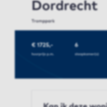
Dordrecht
Tromppark
€ 1725,-
6
huurprijs p.m.
slaapkamer(s)
Kan ik deze won