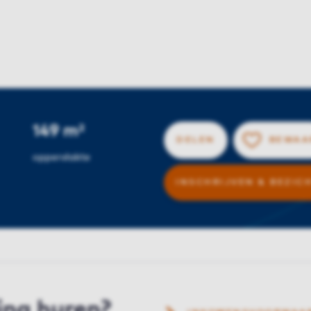
149 m²
DELEN
BEWAA
oppervlakte
INSCHRIJVEN & BEZIC
ing huren?