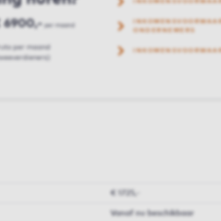
INKOMENSVOORWAA
 6900,-
INKOMENSVOORWAAR
per maand
ONDERNEMERS
ruto per maand
INKOMENSVOORWAA
weeverdieners)
€ 1725,-
Vanaf nu beschikbaar