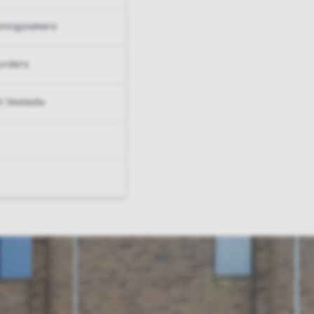
ningzoekers
urders
t Vesteda