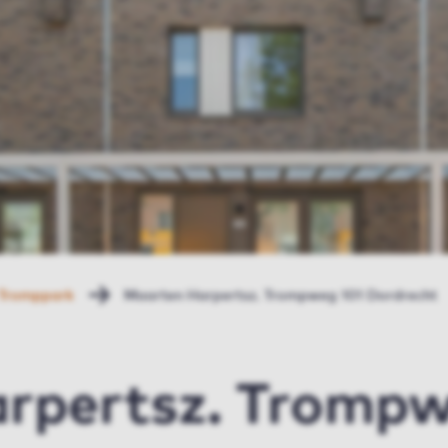
Tromppark
Maarten Harpertsz. Trompweg 101 Dordrecht
rpertsz. Trompw