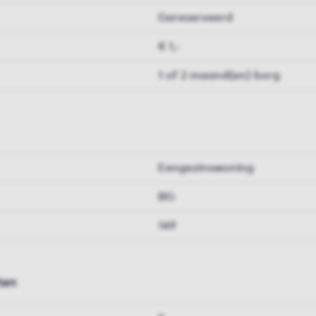
Gereserveerd
€ 1,-
1 of 2 maand(en) borg
Eengezinswoning
BG
149
ten