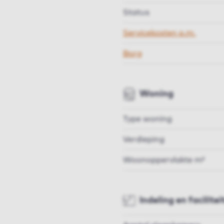
Status
Servicekosten p.m.
Borg
Woning
Type woning
Verdieping
Woonoppervlakte m²
Indeling en facilitei