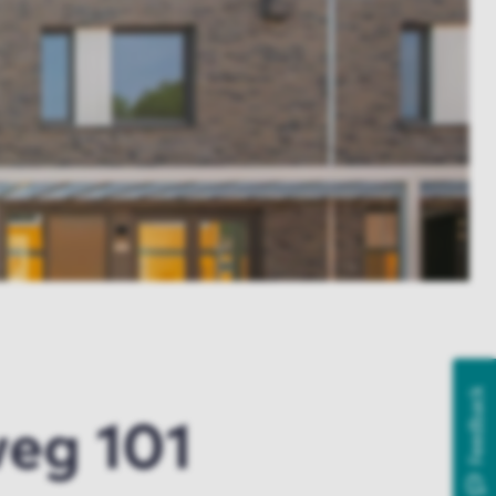
Feedback
eg 101