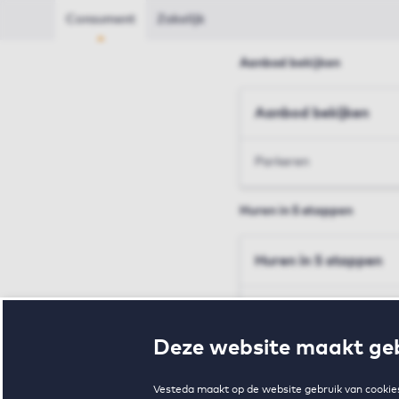
Consument
Zakelijk
Aanbod bekijken
Aanbod bekijken
Parkeren
Huren in 5 stappen
Huren in 5 stappen
Inschrijven en bezichtig
Deze website maakt geb
Voorwaarden en toewij
Vesteda maakt op de website gebruik van cookies