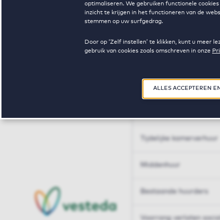
optimaliseren. We gebruiken functionele cookies 
Huren op maat
inzicht te krijgen in het functioneren van de we
stemmen op uw surfgedrag.
Huren op maat
Door op ‘Zelf instellen’ te klikken, kunt u meer
gebruik van cookies zoals omschreven in onze
Pr
Woningdelen
50+
ALLES ACCEPTEREN E
Sleutelberoepen
Tijdelijke kamerverhuur
Middenhuur
Bestaande huurders
Voorrang verlaten soci