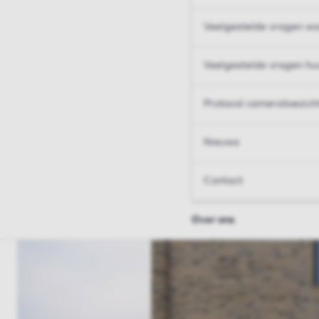
Veelgestelde vragen wo
Veelgestelde vragen hu
Protocol cameratoezich
Nieuws
Contact
Over ons