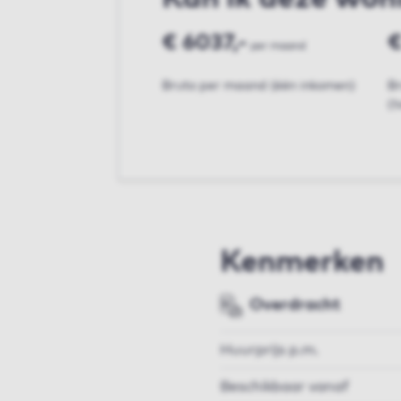
€ 6037,-
€
per maand
Bruto per maand (één inkomen)
B
(t
Kenmerken
Overdracht
Huurprijs p.m.
Beschikbaar vanaf