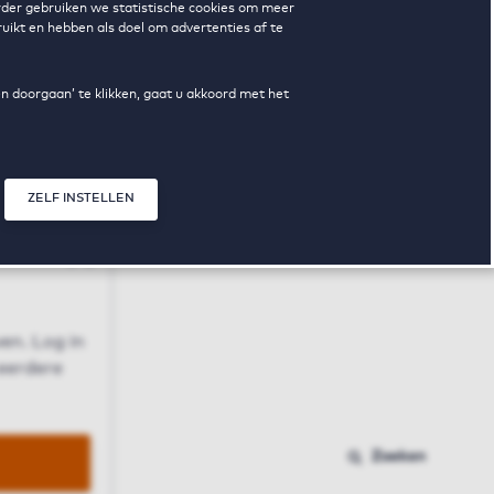
erder gebruiken we statistische cookies om meer
uikt en hebben als doel om advertenties af te
en doorgaan’ te klikken, gaat u akkoord met het
ZELF INSTELLEN
Sluit modal
n
en. Log in
 eerdere
Zoeken