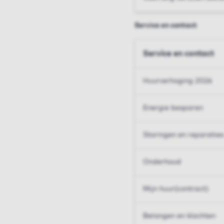
Service en contact
Service en contact
Huurverhoging 2026
Energie besparen
Storingen en reparaties
Onderhoud
Mijn huur(contract)
Belangen en klachten