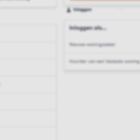
Inloggen
Inloggen als...
Nieuwe woningzoeker
Huurder van een Vesteda woning