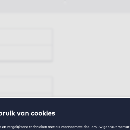
en
ruik van cookies
zing
 en vergelijkbare technieken met als voornaamste doel om uw gebruikerservari