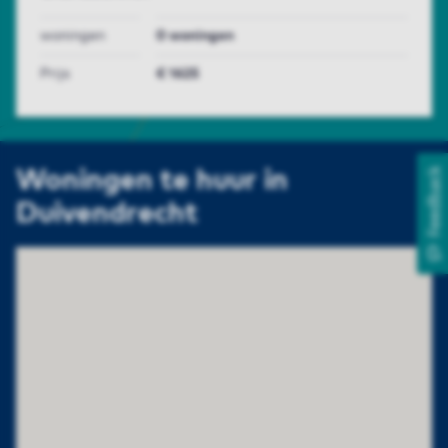
woningen
0 woningen
Prijs
€ 1625
Feedback
Woningen te huur in
Duivendrecht