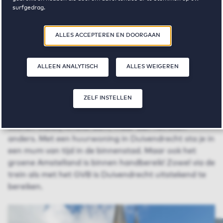
surfgedrag.
Door op ‘Zelf instellen’ te klikken, kunt u meer lezen over onze cookies
ALLES ACCEPTEREN EN DOORGAAN
en uw voorkeuren aanpassen. Door op ‘Alles accepteren en doorgaan’
te klikken, gaat u akkoord met het gebruik van cookies zoals
omschreven in onze
Privacy- en Cookieverklaring
.
ALLEEN ANALYTISCH
ALLES WEIGEREN
Vrije sector huurwoningen in
Duivendrecht
ZELF INSTELLEN
Wonen vlakbij Amsterdam, maar dan net even
anders. Met een huurwoning in Duivendrecht sta je in
een mum van tijd in de binnenstad. Maar ook het
groene Amstelland is binnen handbereik! Zowel via de
trein als met het GVB is Duivendrecht uitstekend te
bereiken.