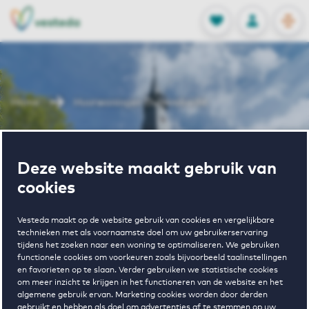
OPEN
0
Opgeslagen p
NL
EN
FAVORIETEN
INLOGGEN
Home
Huurwoningen Duivendrecht
Wonen in
Deze website maakt gebruik van
Duivendrecht
cookies
Vesteda maakt op de website gebruik van cookies en vergelijkbare
technieken met als voornaamste doel om uw gebruikerservaring
tijdens het zoeken naar een woning te optimaliseren. We gebruiken
BEKIJK HET WONINGAANBOD
functionele cookies om voorkeuren zoals bijvoorbeeld taalinstellingen
en favorieten op te slaan. Verder gebruiken we statistische cookies
om meer inzicht te krijgen in het functioneren van de website en het
algemene gebruik ervan. Marketing cookies worden door derden
gebruikt en hebben als doel om advertenties af te stemmen op uw