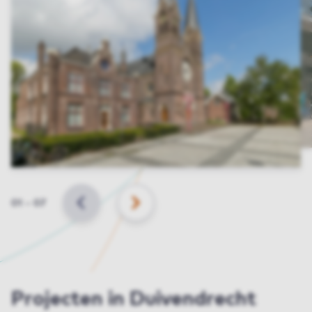
Slide
01
–
07
VORIGE
VOLGENDE
Projecten in Duivendrecht