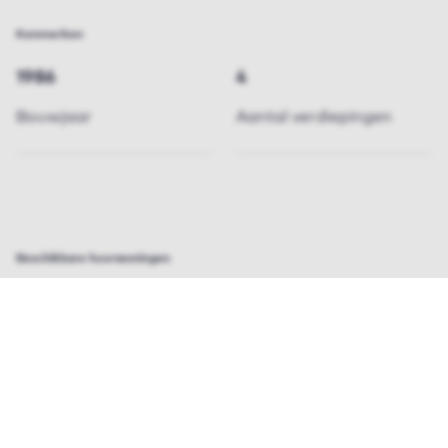
Kenmerken
1986
4
Bouwjaar
Aantal verdiepingen
Beschikbare huurwoningen
0 woningen te huur
In dit project zijn regelmatig meerdere
huurwoningen beschikbaar. Bekijk ze allemaal
en vind de woning die bij u past. Enthousiast
over meerdere woningen? Selecteer de