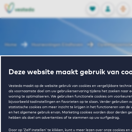
OPEN
0
Opgeslagen p
NL
EN
FAVORIETEN
INLOGGEN
Home
Huurwoningen Eindhoven
Opwettensemole
Wonen in
Deze website maakt gebruik van coo
Opwettensemol
Vesteda maakt op de website gebruik van cookies en vergelijkbare techni
als voornaamste doel om uw gebruikerservaring tijdens het zoeken naar 
woning te optimaliseren. We gebruiken functionele cookies om voorkeuren
I
bijvoorbeeld taalinstellingen en favorieten op te slaan. Verder gebruiken 
statistische cookies om meer inzicht te krijgen in het functioneren van de
en het algemene gebruik ervan. Marketing cookies worden door derden ge
hebben als doel om advertenties af te stemmen op uw surfgedrag.
Door op ‘Zelf instellen’ te klikken, kunt u meer lezen over onze cookies en