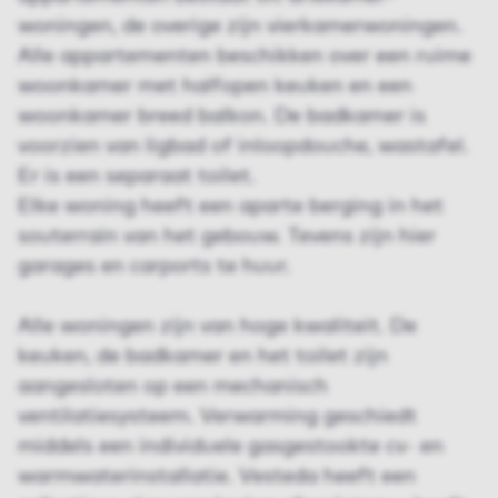
woningen, de overige zijn vierkamerwoningen.
Alle appartementen beschikken over een ruime
woonkamer met halfopen keuken en een
woonkamer breed balkon. De badkamer is
voorzien van ligbad of inloopdouche, wastafel.
Er is een separaat toilet.
Elke woning heeft een aparte berging in het
souterrain van het gebouw. Tevens zijn hier
garages en carports te huur.
Alle woningen zijn van hoge kwaliteit. De
keuken, de bad­kamer en het toilet zijn
aangesloten op een mechanisch
ventilatiesysteem. Verwarming geschiedt
middels een individuele gasgestookte cv- en
warmwaterinstallatie. Vesteda heeft een