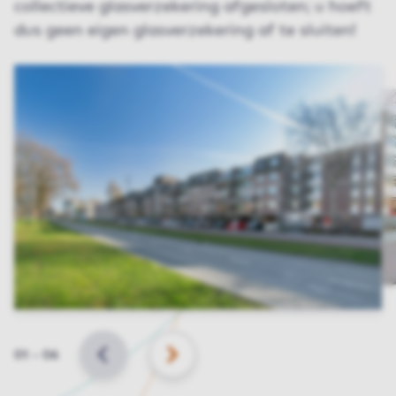
collectieve glasverzekering afgesloten; u hoeft
dus geen eigen glasverzekering af te sluiten!
Slide
01
–
06
VORIGE
VOLGENDE