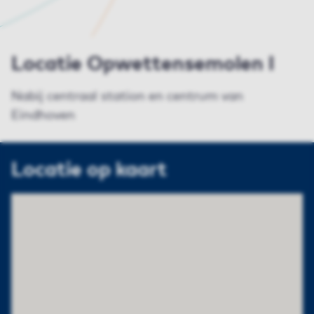
Locatie Opwettensemolen I
Nabij centraal station en centrum van
Eindhoven
Locatie op kaart