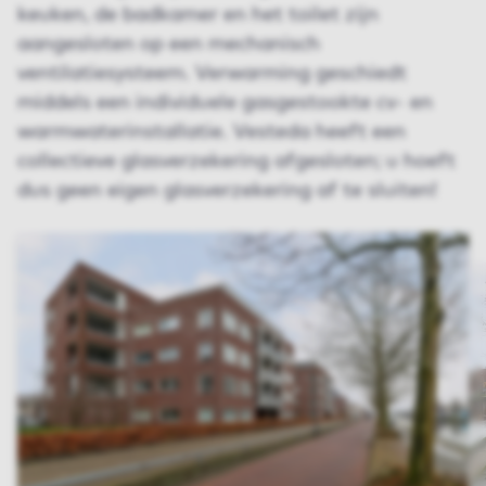
keuken, de badkamer en het toilet zijn
aangesloten op een mechanisch
ventilatiesysteem. Verwarming geschiedt
middels een individuele gasgestookte cv- en
warmwaterinstallatie. Vesteda heeft een
collectieve glasverzekering afgesloten; u hoeft
dus geen eigen glasverzekering af te sluiten!