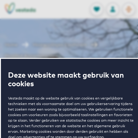
OPEN
0
Opgeslagen p
NL
EN
FAVORIETEN
INLOGGEN
Home
Huurwoningen Eindhoven
Picushof Appartementen
Wonen in
Deze website maakt gebruik van
cookies
Picushof
Vesteda maakt op de website gebruik van cookies en vergelijkbare
technieken met als voornaamste doel om uw gebruikerservaring tijdens
het zoeken naar een woning te optimaliseren. We gebruiken functionele
Appartementen
cookies om voorkeuren zoals bijvoorbeeld taalinstellingen en favorieten
op te slaan. Verder gebruiken we statistische cookies om meer inzicht te
krijgen in het functioneren van de website en het algemene gebruik
ervan. Marketing cookies worden door derden gebruikt en hebben als
doel om advertenties af te stemmen op uw surfgedrag.