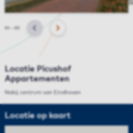
Slide
01
–
05
VORIGE
VOLGENDE
Locatie Picushof
Appartementen
Nabij centrum van Eindhoven
Locatie op kaart