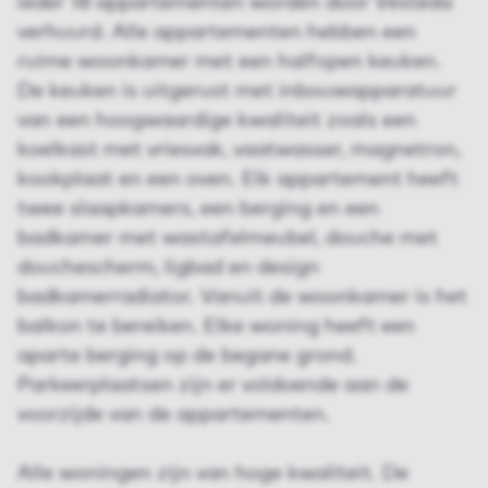
ieder 18 appartementen worden door Vesteda
verhuurd. Alle appartementen hebben een
ruime woonkamer met een halfopen keuken.
De keuken is uitgerust met inbouwapparatuur
van een hoogwaardige kwaliteit zoals een
koelkast met vriesvak, vaatwasser, magnetron,
kookplaat en een oven. Elk appartement heeft
twee slaapkamers, een berging en een
badkamer met wastafelmeubel, douche met
douchescherm, ligbad en design
badkamerradiator. Vanuit de woonkamer is het
balkon te bereiken. Elke woning heeft een
aparte berging op de begane grond.
Parkeerplaatsen zijn er voldoende aan de
voorzijde van de appartementen.
Alle woningen zijn van hoge kwaliteit. De