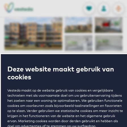
OPEN
0
Opgeslagen p
NL
EN
FAVORIETEN
INLOGGEN
Home
Huurwoningen Eindhoven
Deze website maakt gebruik van
Venbergsemolen
Venbergsemolen 27 Eindhoven
cookies
Verhuurd
Vesteda maakt op de website gebruik van cookies en vergelijkbare
technieken met als voornaamste doel om uw gebruikerservaring tijdens
Venbergsemole
het zoeken naar een woning te optimaliseren. We gebruiken functionele
cookies om voorkeuren zoals bijvoorbeeld taalinstellingen en favorieten
op te slaan. Verder gebruiken we statistische cookies om meer inzicht te
27 Eindhoven
krijgen in het functioneren van de website en het algemene gebruik
ervan. Marketing cookies worden door derden gebruikt en hebben als
doel om advertenties af te stemmen op uw surfgedrag.