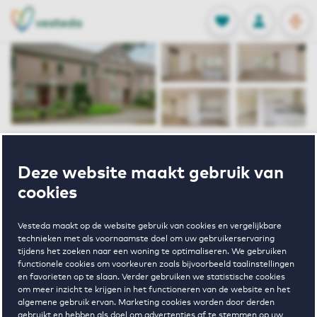
OPEN
0
Opgeslagen p
NL
EN
FAVORIETEN
INLOGGEN
Home
Huurwoningen Eindhoven
Deze website maakt gebruik van
Woenselse Watermolen
Santvlietmolen 17 Eindhoven
cookies
Verhuurd onder voorbehoud
Vesteda maakt op de website gebruik van cookies en vergelijkbare
technieken met als voornaamste doel om uw gebruikerservaring
Santvlietmolen
tijdens het zoeken naar een woning te optimaliseren. We gebruiken
functionele cookies om voorkeuren zoals bijvoorbeeld taalinstellingen
en favorieten op te slaan. Verder gebruiken we statistische cookies
17 Eindhoven
om meer inzicht te krijgen in het functioneren van de website en het
algemene gebruik ervan. Marketing cookies worden door derden
gebruikt en hebben als doel om advertenties af te stemmen op uw