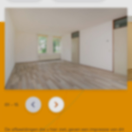
Slide
01
–
15
VORIGE
VOLGENDE
De afbeeldingen die u hier ziet, geven een impressie van dit