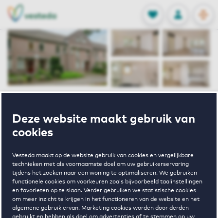
OPEN
0
Opgeslagen p
NL
EN
FAVORIETEN
INLOGGEN
Home
Huurwoningen Eindhoven
Deze website maakt gebruik van
Woenselse Watermolen
Santvlietmolen 21 Eindhoven
cookies
Verhuurd onder voorbehoud
Vesteda maakt op de website gebruik van cookies en vergelijkbare
technieken met als voornaamste doel om uw gebruikerservaring
Santvlietmolen
tijdens het zoeken naar een woning te optimaliseren. We gebruiken
functionele cookies om voorkeuren zoals bijvoorbeeld taalinstellingen
en favorieten op te slaan. Verder gebruiken we statistische cookies
21 Eindhoven
om meer inzicht te krijgen in het functioneren van de website en het
algemene gebruik ervan. Marketing cookies worden door derden
gebruikt en hebben als doel om advertenties af te stemmen op uw