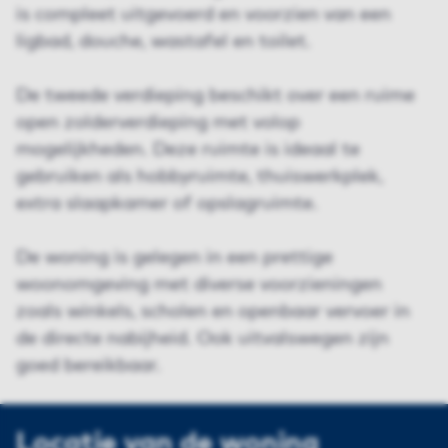
is compleet uitgevoerd en voorzien van een
ligbad, douche, wastafel en toilet.
De tweede verdieping beschikt over een ruime
open zolderverdieping met volop
mogelijkheden. Deze ruimte is ideaal te
gebruiken als hobbyruimte, thuiswerkplek,
extra slaapkamer of opslagruimte.
De woning is gelegen in een prettige
woonomgeving met diverse voorzieningen
zoals winkels, scholen en openbaar vervoer in
de directe nabijheid. Ook uitvalswegen zijn
goed bereikbaar.
Locatie van de woning