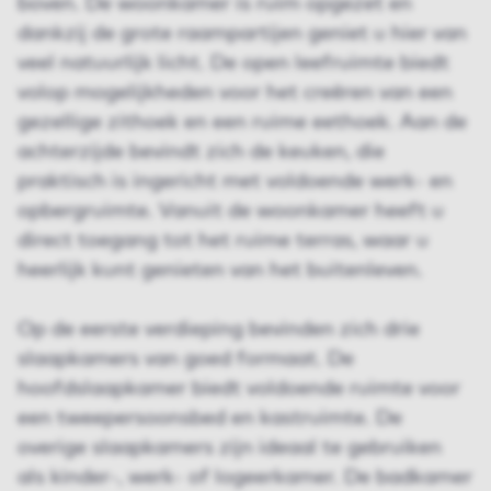
boven. De woonkamer is ruim opgezet en
dankzij de grote raampartijen geniet u hier van
veel natuurlijk licht. De open leefruimte biedt
volop mogelijkheden voor het creëren van een
gezellige zithoek en een ruime eethoek. Aan de
achterzijde bevindt zich de keuken, die
praktisch is ingericht met voldoende werk- en
opbergruimte. Vanuit de woonkamer heeft u
direct toegang tot het ruime terras, waar u
heerlijk kunt genieten van het buitenleven.
Op de eerste verdieping bevinden zich drie
slaapkamers van goed formaat. De
hoofdslaapkamer biedt voldoende ruimte voor
een tweepersoonsbed en kastruimte. De
overige slaapkamers zijn ideaal te gebruiken
als kinder-, werk- of logeerkamer. De badkamer