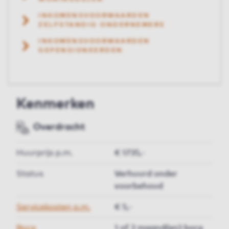
INKOMENSVOORWAARDEN
ZELFSTANDIG ONDERNEMERS
INKOMENSVOORWAARDEN
GEPENSIONEERDEN
Kenmerken
Overdracht
Huurprijs p.m.
€ 1735,-
Status
Verhuurd onder
voorbehoud
Servicekosten p.m.
€ 5,-
Borg
1 of 2 maand(en) borg