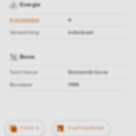
Energie
Energielabel
A
Verwarming
individueel
Bouw
Soort bouw
Bestaande bouw
Bouwjaar
1988
FOTO'S
PLATTEGROND