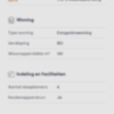
Woning
Type woning
Eengezinswoning
Verdieping
BG
Woonoppervlakte m²
141
Indeling en faciliteiten
Aantal slaapkamers
4
Keukenapparatuur
Ja