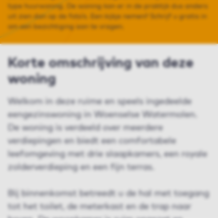
type huurwoning. De woning kan er in de praktijk dus anders
uit zien dan op de foto’s. Een kijkje nemen? Schrijf u gratis in
om een bezichtiging aan te vragen.
Korte omschrijving van deze
woning
Welkom in deze ruime en speels ingedeelde
eengezinswoning in Woenselse Watermolen.
De woning is verdeeld over meerdere
verdiepingen en biedt een comfortabele
leefomgeving met drie slaapkamers, een royale
zolderverdieping en een fijn terras.
Bij binnenkomst betreedt u de hal met toegang
tot het toilet, de meterkast en de trap naar