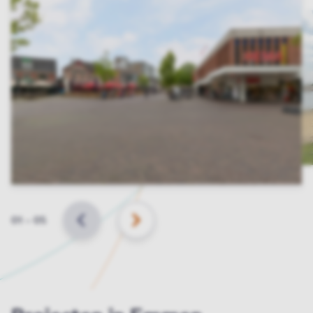
Slide
01
–
05
VORIGE
VOLGENDE