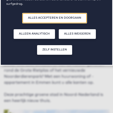
surfgedrag.
Door op ‘Zelf instellen’ te klikken, kunt u meer lezen over onze cookies
ALLES ACCEPTEREN EN DOORGAAN
en uw voorkeuren aanpassen. Door op ‘Alles accepteren en doorgaan’
te klikken, gaat u akkoord met het gebruik van cookies zoals
omschreven in onze
Privacy- en Cookieverklaring
.
ALLEEN ANALYTISCH
ALLES WEIGEREN
Vrije sector huurwoningen in
Emmen
ZELF INSTELLEN
Liever overdekt winkelen of van de natuur genieten
rond de Grote Rietplas of het vernieuwde
Noorderdierenpark? Met een huurwoning of -
appartement in Emmen kunt u alle kanten op.
Deze prachtige groene stad in Noord-Nederland is
een heerlijk nieuw thuis.