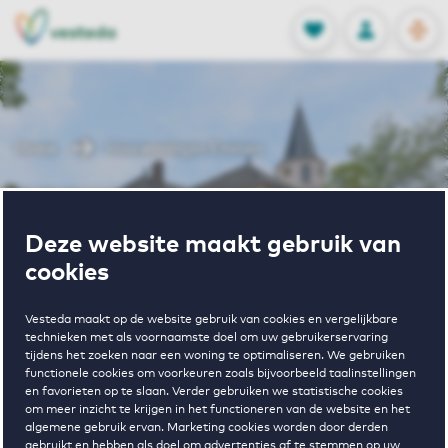
OPEN
0
Opgeslagen p
NL
EN
FAVORIETEN
INLOGGEN
Home
Huurwoningen Emmen
Wonen in
Deze website maakt gebruik van
Emmen
cookies
Vesteda maakt op de website gebruik van cookies en vergelijkbare
technieken met als voornaamste doel om uw gebruikerservaring
tijdens het zoeken naar een woning te optimaliseren. We gebruiken
BEKIJK HET WONINGAANBOD
functionele cookies om voorkeuren zoals bijvoorbeeld taalinstellingen
en favorieten op te slaan. Verder gebruiken we statistische cookies
om meer inzicht te krijgen in het functioneren van de website en het
algemene gebruik ervan. Marketing cookies worden door derden
gebruikt en hebben als doel om advertenties af te stemmen op uw