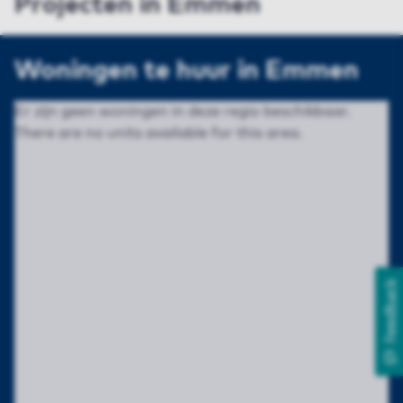
Projecten in Emmen
Woningen te huur in Emmen
Er zijn geen woningen in deze regio beschikbaar.
There are no units available for this area.
Feedback