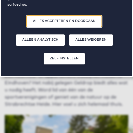
surfgedrag.
Door op ‘Zelf instellen’ te klikken, kunt u meer lezen over onze cookies
ALLES ACCEPTEREN EN DOORGAAN
en uw voorkeuren aanpassen. Door op ‘Alles accepteren en doorgaan’
te klikken, gaat u akkoord met het gebruik van cookies zoals
omschreven in onze
Privacy- en Cookieverklaring
.
ALLEEN ANALYTISCH
ALLES WEIGEREN
Vrije sector huurwoningen in
Geldrop
ZELF INSTELLEN
Een huurhuis- of appartement vlakbij het moderne
Eindhoven? Het nabij gelegen Geldrop biedt alles wat
u nodig heeft. Word lid van één van de
sportverenigingen of geniet van de natuur op de
Strabrechtse Heide. Hier voel u zich helemaal thuis.