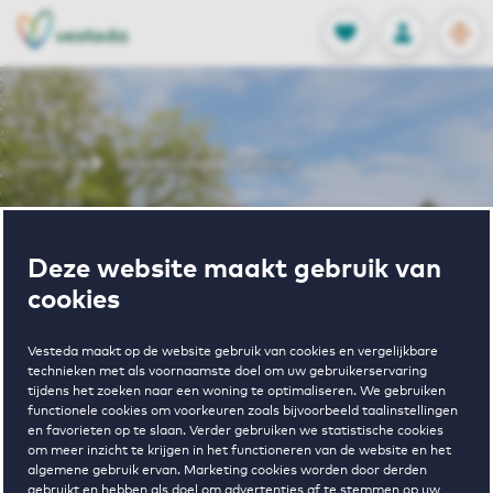
OPEN
0
Opgeslagen p
NL
EN
FAVORIETEN
INLOGGEN
Home
Huurwoningen Geldrop
Wonen in
Deze website maakt gebruik van
Geldrop
cookies
Vesteda maakt op de website gebruik van cookies en vergelijkbare
technieken met als voornaamste doel om uw gebruikerservaring
tijdens het zoeken naar een woning te optimaliseren. We gebruiken
BEKIJK HET WONINGAANBOD
functionele cookies om voorkeuren zoals bijvoorbeeld taalinstellingen
en favorieten op te slaan. Verder gebruiken we statistische cookies
om meer inzicht te krijgen in het functioneren van de website en het
algemene gebruik ervan. Marketing cookies worden door derden
gebruikt en hebben als doel om advertenties af te stemmen op uw