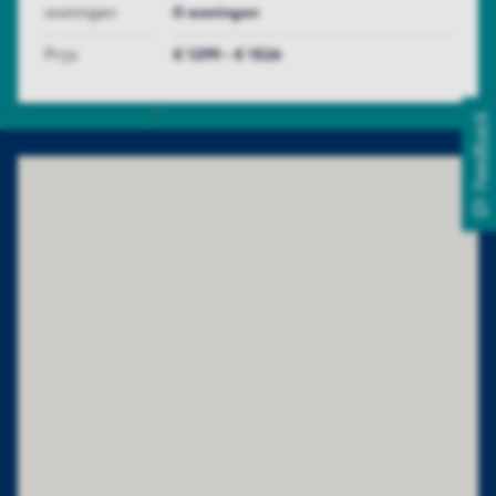
woningen
0 woningen
Prijs
€ 1299 - € 1526
Feedback