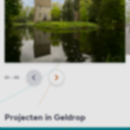
Slide
01
–
05
VORIGE
VOLGENDE
Projecten in Geldrop