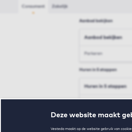
Consument
Zakelijk
Aanbod bekijken
Aanbod bekijken
Parkeren
Huren in 5 stappen
Huren in 5 stappen
Inschrijven en bezichtig
Deze website maakt geb
Voorwaarden en toewij
Vesteda maakt op de website gebruik van cookies