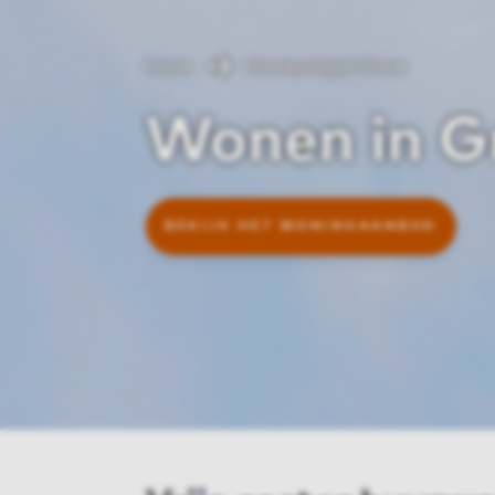
Home
Huurwoningen Grave
Wonen in G
BEKIJK HET WONINGAANBOD