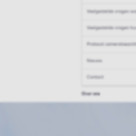
Veelgestelde vragen wo
Veelgestelde vragen hu
Protocol cameratoezich
Nieuws
Contact
Over ons