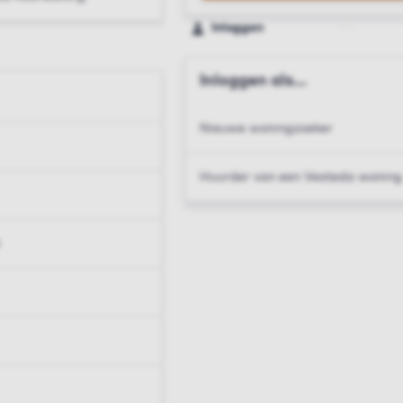
Inloggen
Inloggen als...
Nieuwe woningzoeker
Huurder van een Vesteda woning