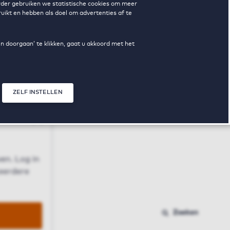
erder gebruiken we statistische cookies om meer
uikt en hebben als doel om advertenties af te
en doorgaan’ te klikken, gaat u akkoord met het
ZELF INSTELLEN
Sluit modal
n
en. Log in
 eerdere
Zoeken