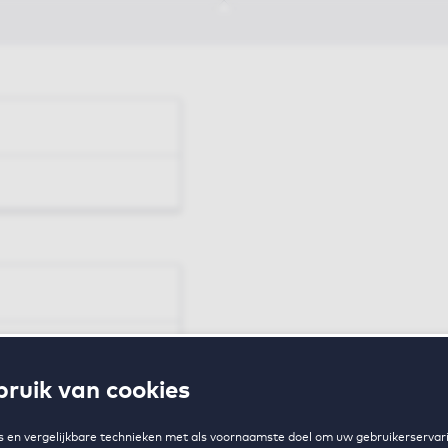
en
ruik van cookies
zing
 en vergelijkbare technieken met als voornaamste doel om uw gebruikerservari