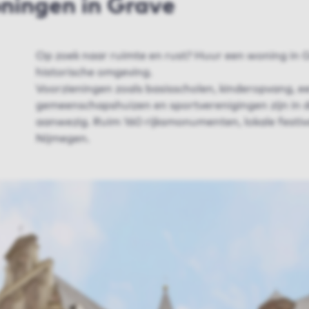
oningen in Grave
Op zoek naar ruimte en rust? Huur een woning in G
historische omgeving.
Voorzieningen zoals basisscholen, kinderopvang, e
gemeenschapshuizen en sportverenigingen zijn in
aanwezig. Ruim 160 rijksmonumenten, lokale festival
Nijmegen.