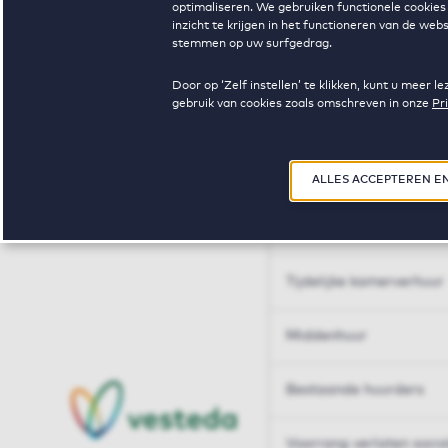
optimaliseren. We gebruiken functionele cookies 
Huren op maat
inzicht te krijgen in het functioneren van de we
stemmen op uw surfgedrag.
Huren op maat
Door op ‘Zelf instellen’ te klikken, kunt u meer
gebruik van cookies zoals omschreven in onze
Pr
Woningdelen
50+
ALLES ACCEPTEREN E
Sleutelberoepen
Tijdelijke kamerverhuur
Middenhuur
Bestaande huurders
Voorrang verlaten soci