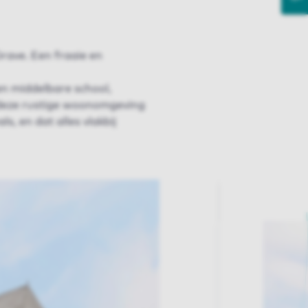
rave. Een fraaie en
en middelbare school,
 deze rustige woonomgeving
s, en dat alles vlakbij