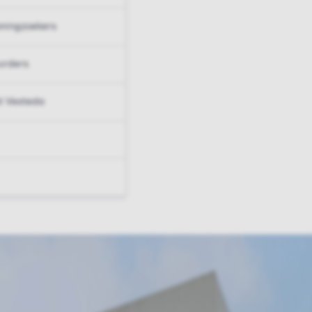
ningzoekers
urders
t Vesteda