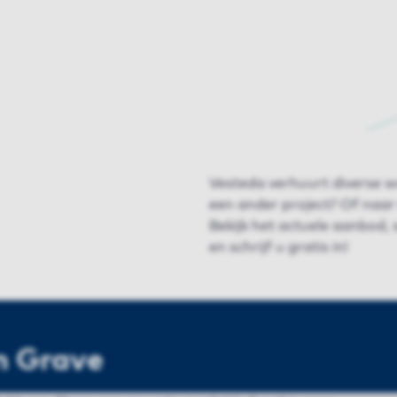
Vesteda verhuurt diverse w
een ander project? Of naar
Bekijk het actuele aanbod,
en schrijf u gratis in!
n Grave