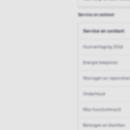
Service en contact
Service en contact
Huurverhoging 2026
Energie besparen
Storingen en reparaties
Onderhoud
Mijn huur(contract)
Belangen en klachten