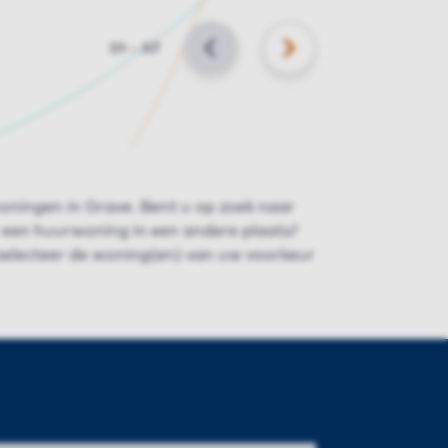
Slide
01
–
07
VORIGE
VOLGENDE
oningen in Grave. Bent u op zoek naar
 een huurwoning in een andere plaats?
 selecteer de woning(en) van uw voorkeur