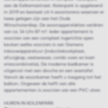
aan de Eelkemastraat. Kolenpark is opgeleverd
in 2019 en bestaat uit 4 woontorens waarvan er
twee gelegen zijn aan het Oude
Winschoterdiep. De woonoppervlaktes variëren
van ca. 54 t/m 87 m². Ieder appartement is
voorzien van een compleet ingerichte open
keuken welke voorzien is van Siemens
inbouwapparatuur (inductiekookplaat,
afzuigkap, vaatwasser, combi-oven en koel-
vriescombinatie). De moderne badkamer is
uitgerust met een douche en een wastafel.
Vanuit de woonkamer heeft u toegang tot het
balkon. Ongeveer de helft van alle
appartementen is voorzien van een PVC-vloer.
HUREN IN KOLENPARK