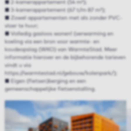
■ 2-kamerappartement (54 m²);
■ 3-kamerappartement (67 t/m 87 m²);
■ Zowel appartementen met als zonder PVC-
vloer te huur;
■ Volledig gasloos wonen! (verwarming en
koeling via een bron voor warmte- en
koudeopslag (WKO) van WarmteStad. Meer
informatie hierover en de bijbehorende tarieven
vindt u via
https://warmtestad.nl/gebouw/kolenpark/);
■ Eigen (fietsen)berging en een
gemeenschappelijke fietsenstalling.