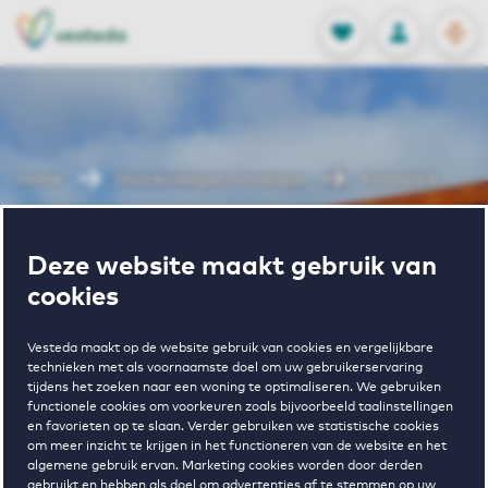
OPEN
0
Opgeslagen p
NL
EN
FAVORIETEN
INLOGGEN
Home
Huurwoningen Groningen
Kolenpark
Wonen in
Deze website maakt gebruik van
cookies
Kolenpark
Vesteda maakt op de website gebruik van cookies en vergelijkbare
technieken met als voornaamste doel om uw gebruikerservaring
tijdens het zoeken naar een woning te optimaliseren. We gebruiken
functionele cookies om voorkeuren zoals bijvoorbeeld taalinstellingen
en favorieten op te slaan. Verder gebruiken we statistische cookies
om meer inzicht te krijgen in het functioneren van de website en het
algemene gebruik ervan. Marketing cookies worden door derden
gebruikt en hebben als doel om advertenties af te stemmen op uw