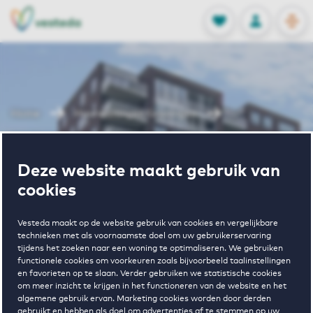
OPEN
0
Opgeslagen p
NL
EN
FAVORIETEN
INLOGGEN
Home
Huurwoningen Groningen
Reitdiep Haven
Deze website maakt gebruik van
Wonen in
cookies
Reitdiep Haven
Vesteda maakt op de website gebruik van cookies en vergelijkbare
technieken met als voornaamste doel om uw gebruikerservaring
tijdens het zoeken naar een woning te optimaliseren. We gebruiken
functionele cookies om voorkeuren zoals bijvoorbeeld taalinstellingen
en favorieten op te slaan. Verder gebruiken we statistische cookies
om meer inzicht te krijgen in het functioneren van de website en het
algemene gebruik ervan. Marketing cookies worden door derden
gebruikt en hebben als doel om advertenties af te stemmen op uw