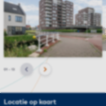
Slide
01
–
13
VORIGE
VOLGENDE
Locatie op kaart