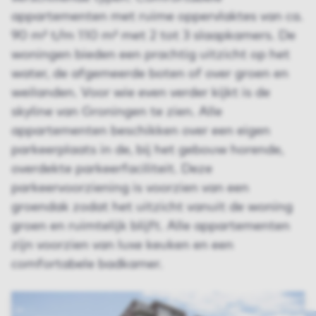
appartementen met ruime oppervlaktes van ca.
90 m² t/m 110 m² met 2 tot 3 slaapkamers. De
woningen bieden een prachtig uitzicht op het
water, de afgemeerde boten of over groen en
weilanden. Voor wie even verder kijkt is de
skyline van Groningen te zien. Alle
appartementen beschikken over een eigen
parkeerplaats in de, bij het gebouw horende,
overdekte parkeerfaciliteit. Deze
parkeervoorziening is voorzien van een
groendak zodat het uitzicht vanuit de woning
groen en ruimtelijk blijft. Alle appartementen
zijn voorzien van luxe keuken en een
comfortabele badkamer.