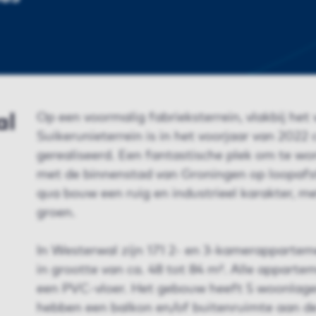
al
Op een voormalig fabrieksterrein, vlakbij het
Suikerunieterrein is in het voorjaar van 202
gerealiseerd. Een fantastische plek om te wo
met de binnenstad van Groningen op loopafst
qua bouw een ruig en industrieel karakter, m
groen.
In Westerwal zijn 171 2- en 3-kamerappartem
in grootte van ca. 48 tot 84 m². Alle apparte
een PVC-vloer. Het gebouw heeft 5 woonlage
hebben een balkon en/of buitenruimte aan de 