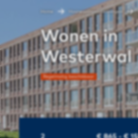
Home
Huurwoningen Groningen
Wonen in
Westerwal
Regelmatig beschikbaar
2
€ 865 - € 1