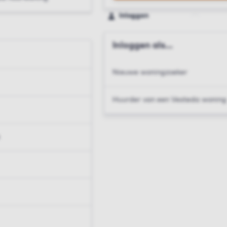
Inloggen
Inloggen als...
Nieuwe woningzoeker
Huurder van een Vesteda woning