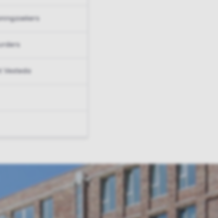
ningzoekers
urders
t Vesteda