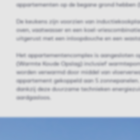
appartementen op de begane grond hebben (bi
De keukens zijn voorzien van inductiekookpla
oven, vaatwasser en een koel-vriescombinati
uitgerust met een inloopdouche en een wasta
Het appartementencomplex is aangesloten o
(Warmte Koude Opslag) inclusief warmtepo
worden verwarmd door middel van vloerverwa
appartement gekoppeld aan 5 zonnepanelen. 
dankzij deze duurzame technieken energiezui
aardgasloos.