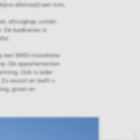
jna allemaal) een tuin.
at, afzuigkap, combi-
e. De badkamer is
fel.
p een WKO-installatie
mp. De appartementen
rming. Ook is ieder
Zo woont en leeft u
nig, groen en