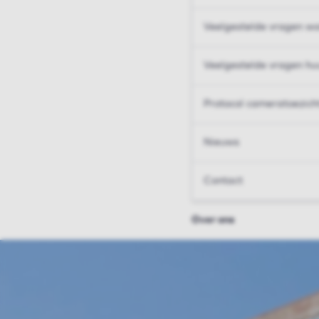
Veelgestelde vragen wo
Veelgestelde vragen hu
Protocol cameratoezich
Nieuws
Contact
Over ons