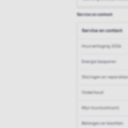
Service en contact
Service en contact
Huurverhoging 2026
Energie besparen
Storingen en reparaties
Onderhoud
Mijn huur(contract)
Belangen en klachten