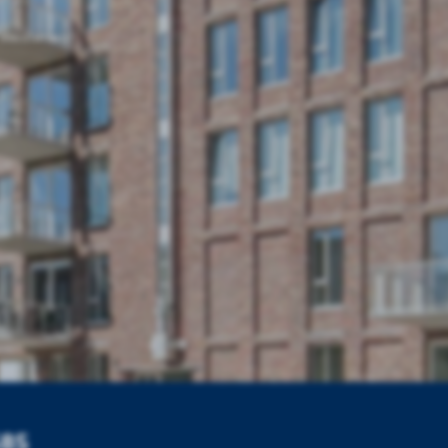
Westerwal
585