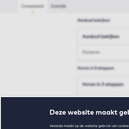
Consument
Zakelijk
Aanbod bekijken
Aanbod bekijken
Parkeren
Huren in 5 stappen
Huren in 5 stappen
Inschrijven en bezichtig
Deze website maakt geb
Voorwaarden en toewij
Vesteda maakt op de website gebruik van cookies