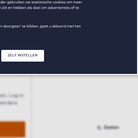
erder gebruiken we statistische cookies om meer
uikt en hebben als doel om advertenties af te
en doorgaan’ te klikken, gaat u akkoord met het
ZELF INSTELLEN
Sluit modal
n
en. Log in
 eerdere
Zoeken