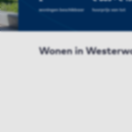
woningen beschikbaar
huurprijs van tot
Wonen in Westerw