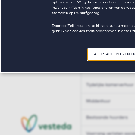
optimaliseren. We gebruiken functionele cookies 
Huren op maat
inzicht te krijgen in het functioneren van de we
stemmen op uw surfgedrag.
Huren op maat
Door op ‘Zelf instellen’ te klikken, kunt u meer
gebruik van cookies zoals omschreven in onze
Pr
Woningdelen
50+
ALLES ACCEPTEREN E
Sleutelberoepen
Tijdelijke kamerverhuur
Middenhuur
Bestaande huurders
Voorrang verlaten soci