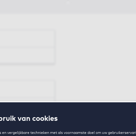
en
ruik van cookies
zing
 en vergelijkbare technieken met als voornaamste doel om uw gebruikerservari