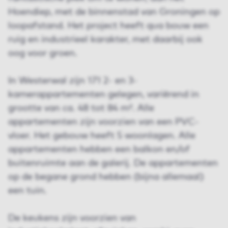
Hoendiep, met de binnenstad van Groningen op
loopafstand. Het project heeft qua bouw een
ruig en industrieel karakter, met daarbij ook
oog voor groen.
In Westerwal zijn 171 2- en 3-
kamerappartementen gelegen, variërend in
grootte van ca. 48 tot 84 m². Alle
appartementen zijn voorzien van een PVC-
vloer. Het gebouw heeft 5 woonlagen. Alle
appartementen hebben een balkon en/of
buitenruimte aan de galerij. De appartementen
op de begane grond hebben (bijna allemaal)
een tuin.
De keukens zijn voorzien van