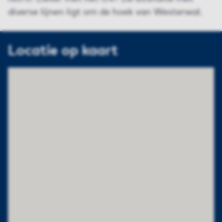
diverse lijnen ligt om de hoek van Westerwal.
Locatie op kaart