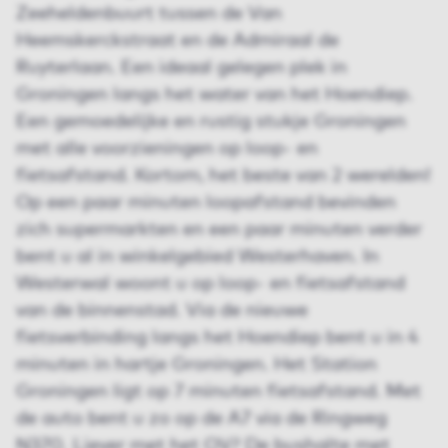
Zeeheldenbuurt tussen de Van
Heemskerckstraat en de Admiraal de
Ruyterlaan. Een ideaal gelegen plek in
Groningen langs het water van het Hoendiep.
Een gemoedelijke en rustig stukje Groningen
met alle voorzieningen op loop- en
fietsafstand. Kortom, het beste van 2 werelden!
Op een paar minuten loopafstand bevinden
zich supermarkten en een paar minuten verder
bent u al in winkelgebied Westerhaven. In
Westerwal woont u op loop- en fietsafstand
van de binnenstad. Via de nieuwe
fietsverbinding langs het Hoendiep bent u in 4
minuten in hartje Groningen. Het Station
Groningen ligt op 7 minuten fietsafstand. Met
de auto bent u zo op de A7 via de Ringweg
N370. Liever met het OV? De bushalte met