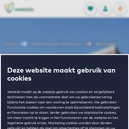
OPEN
0
Opgeslagen p
NL
EN
FAVORIETEN
INLOGGEN
Home
Huurwoningen Groningen
Westerwal
Wonen in
Deze website maakt gebruik van
cookies
Westerwal
Vesteda maakt op de website gebruik van cookies en vergelijkbare
technieken met als voornaamste doel om uw gebruikerservaring
tijdens het zoeken naar een woning te optimaliseren. We gebruiken
Regelmatig beschikbaar
functionele cookies om voorkeuren zoals bijvoorbeeld taalinstellingen
en favorieten op te slaan. Verder gebruiken we statistische cookies
om meer inzicht te krijgen in het functioneren van de website en het
algemene gebruik ervan. Marketing cookies worden door derden
gebruikt en hebben als doel om advertenties af te stemmen op uw