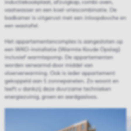
inductiekookplaat, afzuigkap, combi-oven,
vaatwasser en een koel-vriescombinatie. De
badkamer is uitgerust met een inloopdouche en
een wastafel.
Het appartementencomplex is aangesloten op
een WKO-installatie (Warmte Koude Opslag)
inclusief warmtepomp. De appartementen
worden verwarmd door middel van
vloerverwarming. Ook is ieder appartement
gekoppeld aan 5 zonnepanelen. Zo woont en
leeft u dankzij deze duurzame technieken
energiezuinig, groen en aardgasloos.