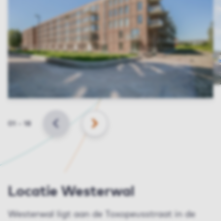
Slide
01
–
18
VORIGE
VOLGENDE
Locatie Westerwal
Westerwal ligt aan de Toxopeusstraat in de