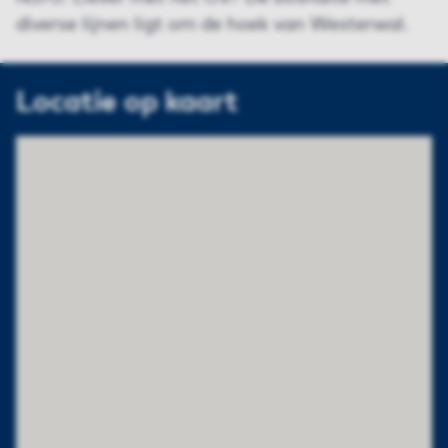
diverse lijnen ligt om de hoek van Westerwal.
Locatie op kaart