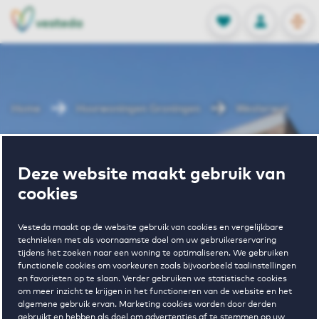
OPEN
0
Opgeslagen p
NL
EN
FAVORIETEN
INLOGGEN
Home
Huurwoningen Groningen
Westerwal
Wonen in
Deze website maakt gebruik van
cookies
Westerwal
Vesteda maakt op de website gebruik van cookies en vergelijkbare
technieken met als voornaamste doel om uw gebruikerservaring
tijdens het zoeken naar een woning te optimaliseren. We gebruiken
Regelmatig beschikbaar
functionele cookies om voorkeuren zoals bijvoorbeeld taalinstellingen
en favorieten op te slaan. Verder gebruiken we statistische cookies
om meer inzicht te krijgen in het functioneren van de website en het
algemene gebruik ervan. Marketing cookies worden door derden
gebruikt en hebben als doel om advertenties af te stemmen op uw