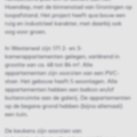
Hoendiep, met de binnenstad van Groningen op
loopafstand. Het project heeft qua bouw een
ruig en industrieel karakter, met daarbij ook
oog voor groen.
In Westerwal zijn 171 2- en 3-
kamerappartementen gelegen, variërend in
grootte van ca. 48 tot 84 m². Alle
appartementen zijn voorzien van een PVC-
vloer. Het gebouw heeft 5 woonlagen. Alle
appartementen hebben een balkon en/of
buitenruimte aan de galerij. De appartementen
op de begane grond hebben (bijna allemaal)
een tuin.
De keukens zijn voorzien van