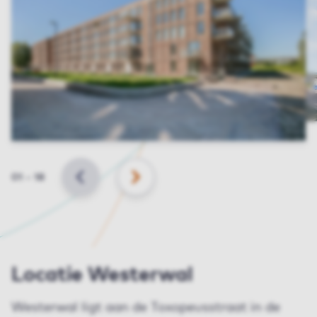
Slide
01
–
18
VORIGE
VOLGENDE
Locatie Westerwal
Westerwal ligt aan de Toxopeusstraat in de