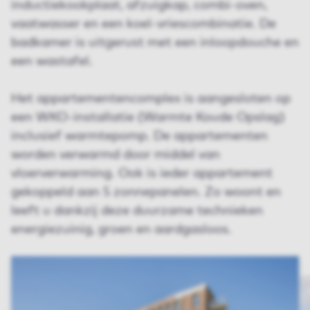
inductiekookplaat, afzuigkap, combi-oven,
vaatwasser en een koel-vriescombinatie. De
badkamer is uitgerust met een inloopdouche en
een wastafel.
Het appartementencomplex is aangesloten op
een WKO-installatie (Warmte Koude Opslag)
inclusief warmtepomp. De appartementen
worden verwarmd door middel van
vloerverwarming. Ook is ieder appartement
gekoppeld aan 5 zonnepanelen. Zo woont en
leeft u dankzij deze duurzame technieken
energiezuinig, groen en aardgasloos.