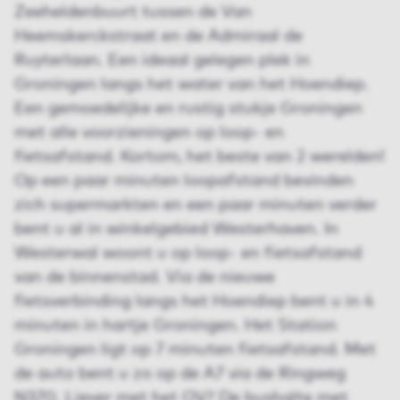
Zeeheldenbuurt tussen de Van
Heemskerckstraat en de Admiraal de
Ruyterlaan. Een ideaal gelegen plek in
Groningen langs het water van het Hoendiep.
Een gemoedelijke en rustig stukje Groningen
met alle voorzieningen op loop- en
fietsafstand. Kortom, het beste van 2 werelden!
Op een paar minuten loopafstand bevinden
zich supermarkten en een paar minuten verder
bent u al in winkelgebied Westerhaven. In
Westerwal woont u op loop- en fietsafstand
van de binnenstad. Via de nieuwe
fietsverbinding langs het Hoendiep bent u in 4
minuten in hartje Groningen. Het Station
Groningen ligt op 7 minuten fietsafstand. Met
de auto bent u zo op de A7 via de Ringweg
N370. Liever met het OV? De bushalte met