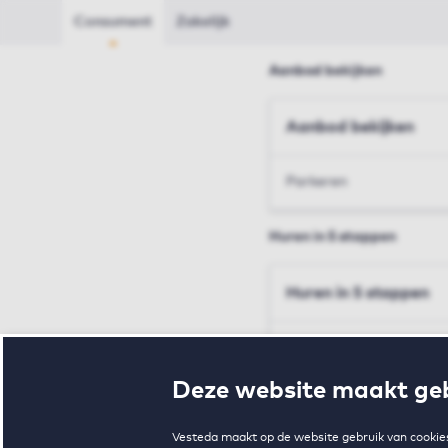
Consument
Zakelijk
Aanbod bekijken
Aanbod bekijken
Parkeren
Huren in 5 stappen
Huren in 5 stappen
Inschrijven en bezichtig
Deze website maakt geb
Voorwaarden en toewij
Vesteda maakt op de website gebruik van cookies