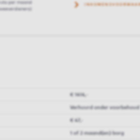
ruto per maand
INKOMENSVOORWAA
weeverdieners)
€ 1414,-
Verhuurd onder voorbehoud
€ 47,-
1 of 2 maand(en) borg