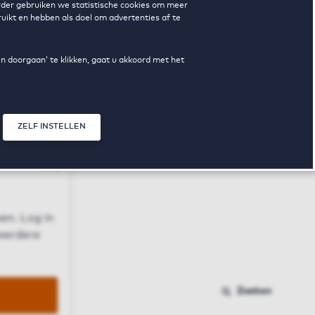
erder gebruiken we statistische cookies om meer
uikt en hebben als doel om advertenties af te
en doorgaan’ te klikken, gaat u akkoord met het
ZELF INSTELLEN
Sluit modal
n
en. Log in
 eerdere
Zoeken