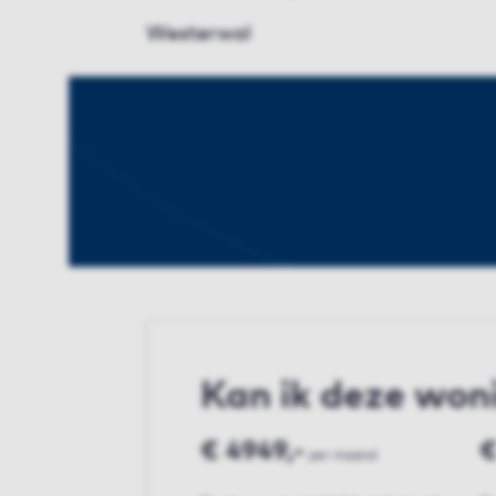
Westerwal
Kan ik deze won
€ 4949,-
€
per maand