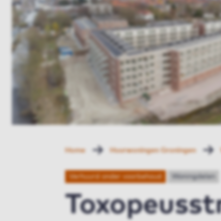
Home
Huurwoningen Groningen
Verhuurd onder voorbehoud
Woningdelen
Toxopeusst