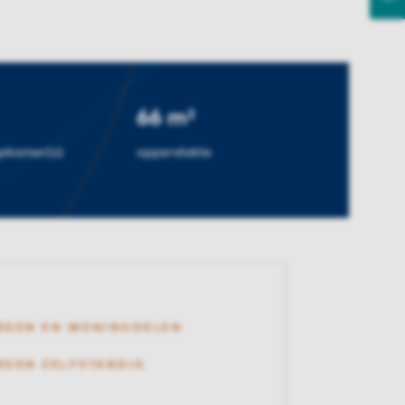
66 m²
apkamer(s)
oppervlakte
RDEN EN WONINGDELEN
DEN ZELFSTANDIG