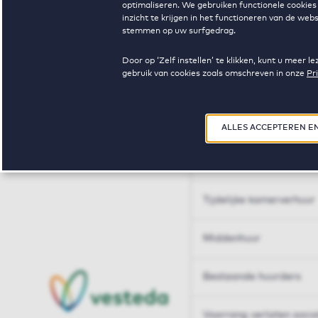
optimaliseren. We gebruiken functionele cookies 
Huren op maat
inzicht te krijgen in het functioneren van de we
stemmen op uw surfgedrag.
Huren op maat
Door op ‘Zelf instellen’ te klikken, kunt u meer
gebruik van cookies zoals omschreven in onze
Pr
Woningdelen
50+
ALLES ACCEPTEREN E
Sleutelberoepen
Tijdelijke kamerverhuur
Middenhuur
Bestaande huurders
Voorrang verlaten soci