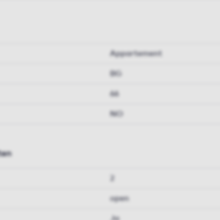
Appartement
BG
66
NO
ten
2
open
Ja