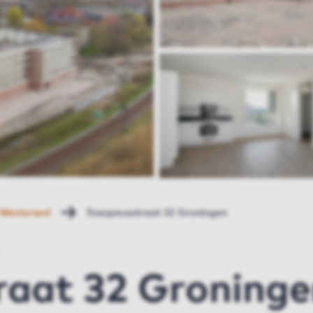
Westerwal
Toxopeusstraat 32 Groningen
raat 32 Groning