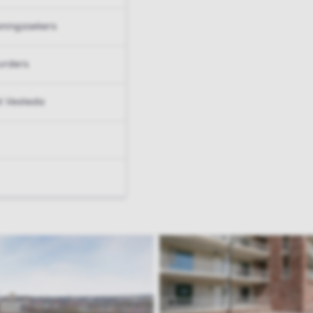
ningzoekers
urders
t Vesteda