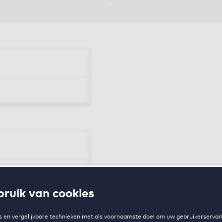
en
ruik van cookies
zing
 en vergelijkbare technieken met als voornaamste doel om uw gebruikerservari