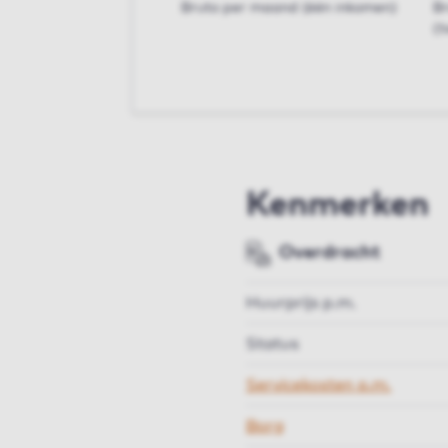
Bruto per maand (één inkomen)
B
(t
Kenmerken
Overdracht
Huurprijs p.m.
Status
Servicekosten p.m.
Borg