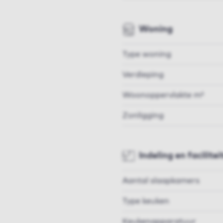
Woning
Type woning
Verdieping
Woonoppervlakte m²
Zonligging
Indeling en facilitei
Aantal slaapkamers
Type keuken
Keukenapparatuur