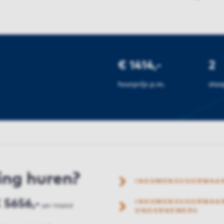
€ 1414,-
2
huurprijs p.m.
sla
ing huren?
INKOMENSVOORWAA
 5656,-
INKOMENSVOORWAAR
per maand
ONDERNEMERS