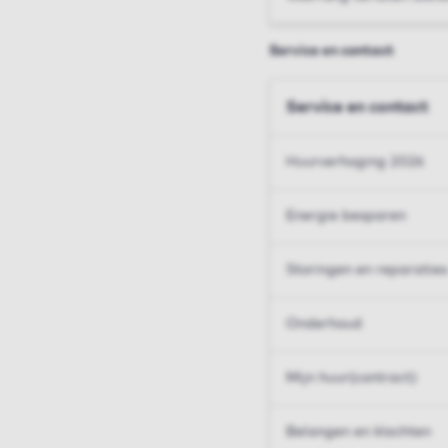
Service en contact
Service en contact
Huurverhoging 2026
Energie besparen
Storingen en reparaties
Onderhoud
Mijn huur(contract)
Belangen en klachten