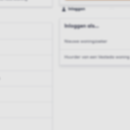
Inloggen
Inloggen als...
Nieuwe woningzoeker
Huurder van een Vesteda woning