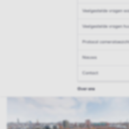
Veelgestelde vragen wo
Veelgestelde vragen hu
Protocol cameratoezich
Nieuws
Contact
Over ons