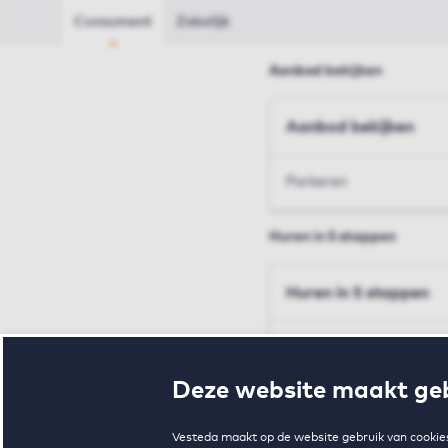
Consument
Zakelijk
Aanbod bekijken
Aanbod bekijken
Parkeren
Huren in 5 stappen
Huren in 5 stappen
Inschrijven en bezichtig
Deze website maakt geb
Voorwaarden en toewij
Vesteda maakt op de website gebruik van cookies