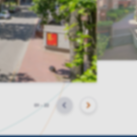
Slide
01
–
22
VORIGE
VOLGENDE