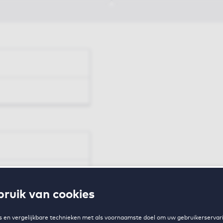
en
ruik van cookies
zing
 en vergelijkbare technieken met als voornaamste doel om uw gebruikerservari