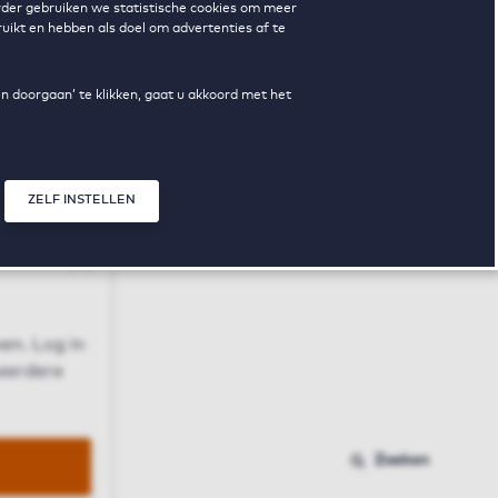
erder gebruiken we statistische cookies om meer
uikt en hebben als doel om advertenties af te
en doorgaan’ te klikken, gaat u akkoord met het
ZELF INSTELLEN
Sluit modal
n
en. Log in
 eerdere
Zoeken