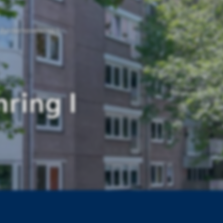
Zuiderhavenring I
ring I