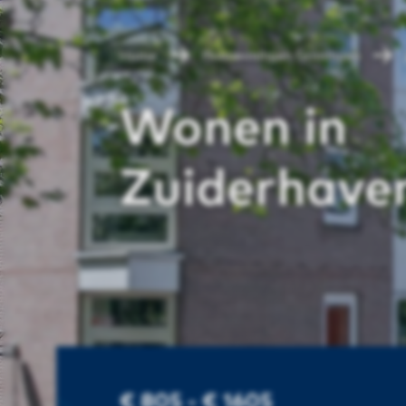
Home
Huurwoningen Groningen
Wonen in
Zuiderhaven
€ 805 - € 1605