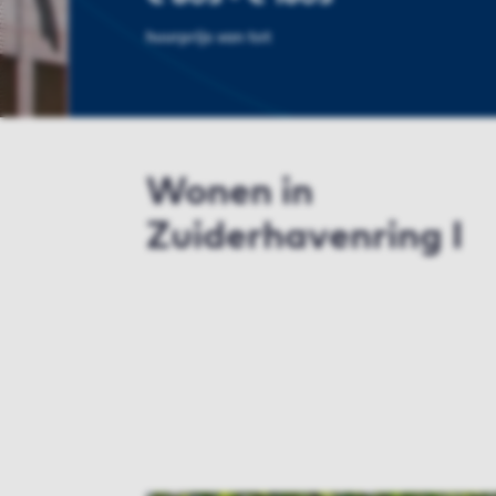
huurprijs van tot
Wonen in
Zuiderhavenring I