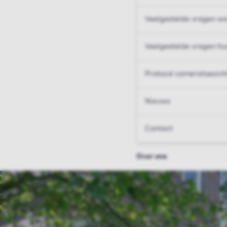
Veelgestelde vragen wo
Veelgestelde vragen hu
Protocol cameratoezich
Nieuws
Contact
Over ons