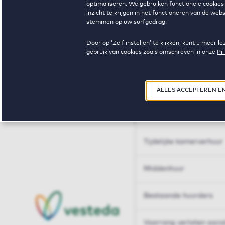
optimaliseren. We gebruiken functionele cookies 
Huren op maat
inzicht te krijgen in het functioneren van de we
stemmen op uw surfgedrag.
Huren op maat
Door op ‘Zelf instellen’ te klikken, kunt u meer
gebruik van cookies zoals omschreven in onze
Pr
Woningdelen
50+
ALLES ACCEPTEREN E
Sleutelberoepen
Tijdelijke kamerverhuur
Middenhuur
Bestaande huurders
Voorrang verlaten soci