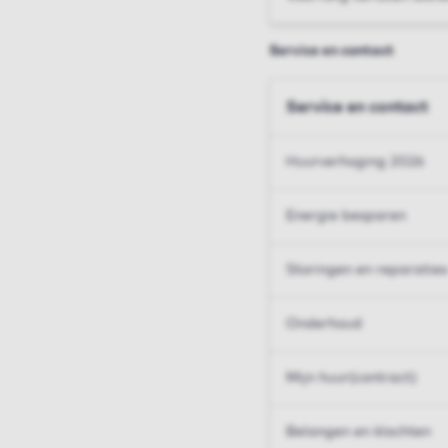
Service en contact
Service en contact
Huurverhoging 2026
Energie besparen
Storingen en reparaties
Onderhoud
Mijn huur(contract)
Belangen en klachten