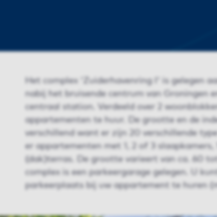
Het complex 'Zuiderhavenring I' is gelegen 
nabij het bruisende centrum van Groningen e
centraal station. Verdeeld over 2 woonblokken
appartementen te huur. De grootte en de indel
verschillend want er zijn 20 verschillende ty
er appartementen met 1, 2 of 3 slaapkamers, 
(dak)terras. De grootte varieert van ca. 60 to
complex is een parkeergarage gelegen. U kun
parkeerplaats bij uw appartement te huren (m