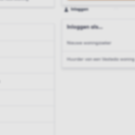
Inloggen
Inloggen als...
Nieuwe woningzoeker
Huurder van een Vesteda woning