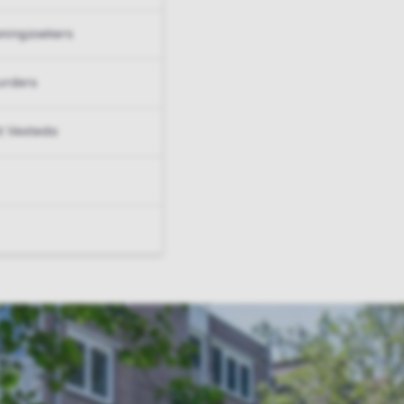
ningzoekers
urders
t Vesteda