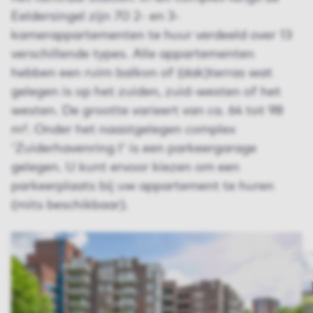
Eeldersingel zijn 70 2- en 3-
kamerappartementen te huur verdeeld over 13
verschillende types. Alle appartementen
hebben een ruim balkon of (dak)terras wat
gelegen is op het zuiden, zuid-westen of het
westen. De grootte varieert van ca. 64 tot 98
m². Onder het naastgelegen complex
'Zuiderhavenring I' is een parkeergarage
gelegen. U kunt ervoor kiezen om een
parkeerplaats bij uw appartement te huren
(mits beschikbaar).