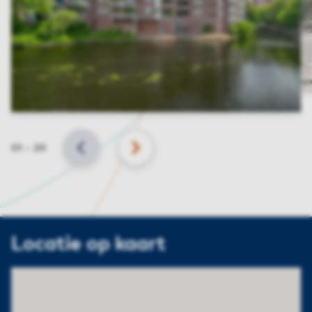
Slide
01
–
20
VORIGE
VOLGENDE
Locatie op kaart