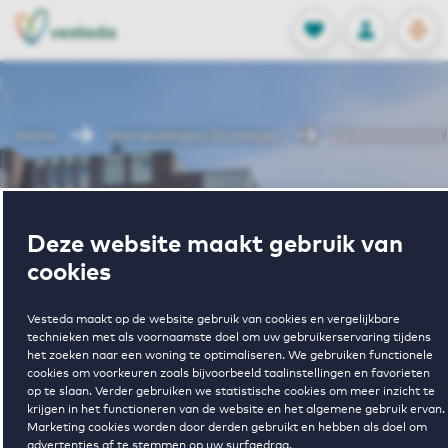
OPEN
0
Opgeslagen p
NL
EN
FAVORIETEN
INLOGGEN
Home
Huurwoningen Groningen
Zuiderhavenring I
Wonen in
Deze website maakt gebruik van
Zuiderhavenrin
cookies
Vesteda maakt op de website gebruik van cookies en vergelijkbare
II
technieken met als voornaamste doel om uw gebruikerservaring tijdens
het zoeken naar een woning te optimaliseren. We gebruiken functionele
cookies om voorkeuren zoals bijvoorbeeld taalinstellingen en favorieten
op te slaan. Verder gebruiken we statistische cookies om meer inzicht te
krijgen in het functioneren van de website en het algemene gebruik ervan.
Regelmatig beschikbaar
Marketing cookies worden door derden gebruikt en hebben als doel om
advertenties af te stemmen op uw surfgedrag.