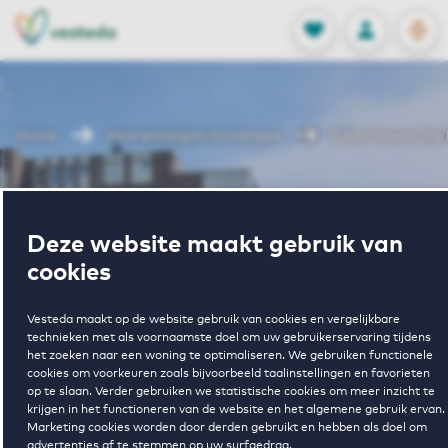
OPEN
0
Opgeslagen p
NL
EN
FAVORIETEN
INLOGGEN
Home
Huurwoningen Groningen
Zuiderhavenring I
Wonen in
Deze website maakt gebruik van
Zuiderhavenrin
cookies
Vesteda maakt op de website gebruik van cookies en vergelijkbare
II
technieken met als voornaamste doel om uw gebruikerservaring tijdens
het zoeken naar een woning te optimaliseren. We gebruiken functionele
cookies om voorkeuren zoals bijvoorbeeld taalinstellingen en favorieten
op te slaan. Verder gebruiken we statistische cookies om meer inzicht te
krijgen in het functioneren van de website en het algemene gebruik ervan.
Regelmatig beschikbaar
Marketing cookies worden door derden gebruikt en hebben als doel om
advertenties af te stemmen op uw surfgedrag.