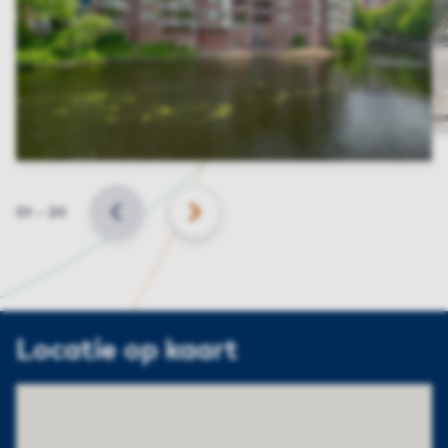
Slide
01
–
20
VORIGE
VOLGENDE
Locatie op kaart