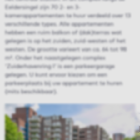
Eeldersingel zijn 70 2- en 3-
kamerappartementen te huur verdeeld over 13
verschillende types. Alle appartementen
hebben een ruim balkon of (dak)terras wat
gelegen is op het zuiden, zuid-westen of het
westen. De grootte varieert van ca. 64 tot 98
m². Onder het naastgelegen complex
'Zuiderhavenring I' is een parkeergarage
gelegen. U kunt ervoor kiezen om een
parkeerplaats bij uw appartement te huren
(mits beschikbaar).