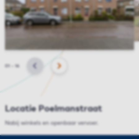
Slide
01
–
16
VORIGE
VOLGENDE
Locatie Poelmanstraat
Nabij winkels en openbaar vervoer.