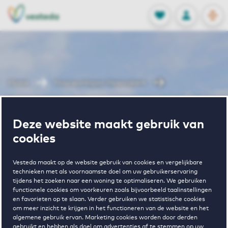
OPEN
0
Opgeslagen p
NL
EN
FAVORIETEN
INLOGGEN
Home
Huurwoningen Heemskerk
Poelmanstraat
Deze website maakt gebruik van
Wonen in
cookies
Poelmanstraat
Vesteda maakt op de website gebruik van cookies en vergelijkbare
technieken met als voornaamste doel om uw gebruikerservaring
tijdens het zoeken naar een woning te optimaliseren. We gebruiken
functionele cookies om voorkeuren zoals bijvoorbeeld taalinstellingen
en favorieten op te slaan. Verder gebruiken we statistische cookies
om meer inzicht te krijgen in het functioneren van de website en het
algemene gebruik ervan. Marketing cookies worden door derden
gebruikt en hebben als doel om advertenties af te stemmen op uw