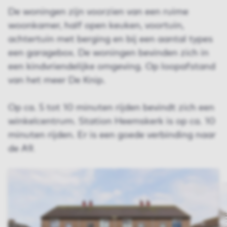
De woningen zijn voorzien van een ruime
woonkamer, half open keuken, voortuin,
achtertuin met berging en bij een aantal types
een garagebox. De woningen bevinden zich in
een kindvriendelijke omgeving. Op loopafstand
van het meer De Knip.
Op ca. 5 tot 10 minuten rijden bevindt zich een
winkelcentrum. Station Heemskerk is op ca. 10
minuten rijden. Er is een goede verbinding naar
de A9.