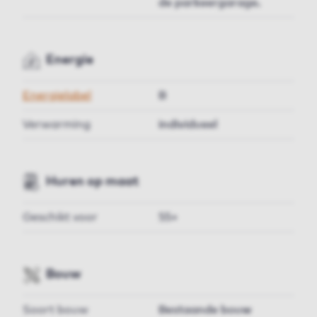
de parkeergarage.
Energie
Energielabel
B
Verwarming
individueel
Huren op maat
Geschikt voor
55+
Bouw
Soort bouw
Bestaande bouw