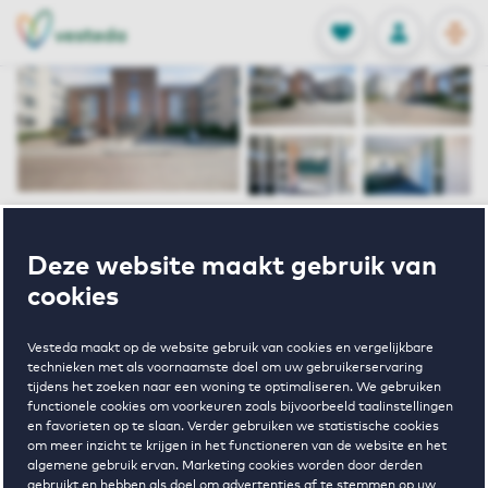
OPEN
0
Opgeslagen p
NL
EN
FAVORIETEN
INLOGGEN
Home
Huurwoningen Hengelo
Deze website maakt gebruik van
Gerarduspark
Jan Van Galenstraat 158 Hengelo
cookies
Verhuurd
Vesteda maakt op de website gebruik van cookies en vergelijkbare
technieken met als voornaamste doel om uw gebruikerservaring
Jan Van
tijdens het zoeken naar een woning te optimaliseren. We gebruiken
functionele cookies om voorkeuren zoals bijvoorbeeld taalinstellingen
en favorieten op te slaan. Verder gebruiken we statistische cookies
Galenstraat
om meer inzicht te krijgen in het functioneren van de website en het
algemene gebruik ervan. Marketing cookies worden door derden
gebruikt en hebben als doel om advertenties af te stemmen op uw