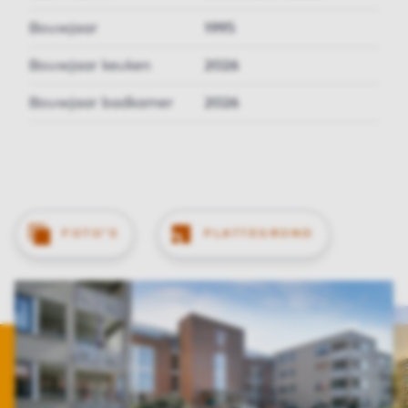
Bouwjaar
1995
Bouwjaar keuken
2026
Bouwjaar badkamer
2026
FOTO'S
PLATTEGROND