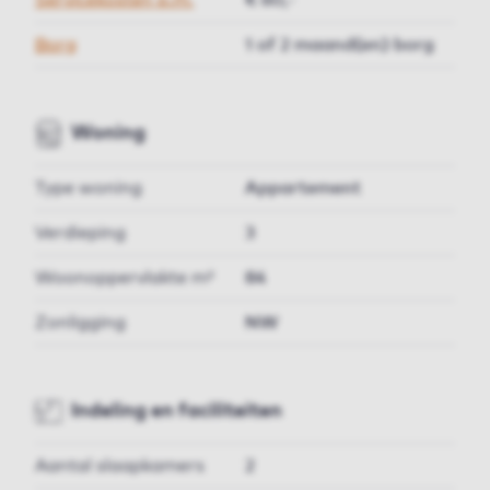
Servicekosten p.m.
€ 60,-
Borg
1 of 2 maand(en) borg
Woning
Type woning
Appartement
Verdieping
3
Woonoppervlakte m²
84
Zonligging
NW
Indeling en faciliteiten
Aantal slaapkamers
2