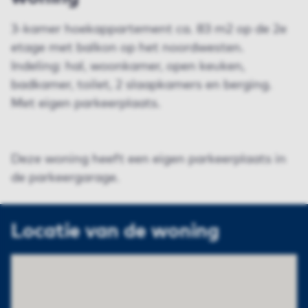
3-kamer hoekappartement ca. 83 m2 op de 2e
etage met balkon op het noordwesten.
Indeling: hal, woonkamer, open keuken,
badkamer, toilet, 2 slaapkamers en berging.
Met eigen parkeerplaats.
Deze woning heeft een eigen parkeerplaats in
de parkeergarage.
Locatie van de woning