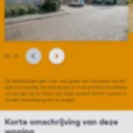
Slide
01
–
15
VORIGE
VOLGENDE
De afbeeldingen die u hier ziet, geven een impressie van dit
type huurwoning. De woning kan er in de praktijk dus anders
uit zien dan op de foto’s. Een kijkje nemen? Schrijf u gratis in
om een bezichtiging aan te vragen.
Korte omschrijving van deze
woning