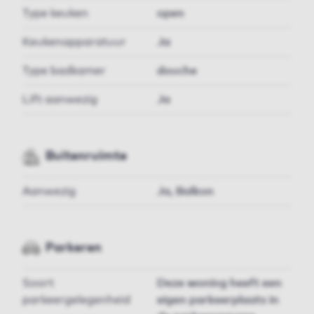
Type keuken
open
Keukenapparatuur
Ja
Type badkamer
douche
Lift aanwezig
Ja
Buitenruimte
Aanwezig
Ja, Balkon
Parkeren
Soort
Deze woning heeft een
parkeergelegenheid
eigen parkeerplaats in