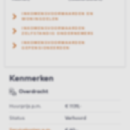
INKOMENSVOORWAARDEN EN
WONINGDELEN
INKOMENSVOORWAARDEN
ZELFSTANDIG ONDERNEMERS
INKOMENSVOORWAARDEN
GEPENSIONEERDEN
Kenmerken
Overdracht
Huurprijs p.m.
€ 1139,-
Status
Verhuurd