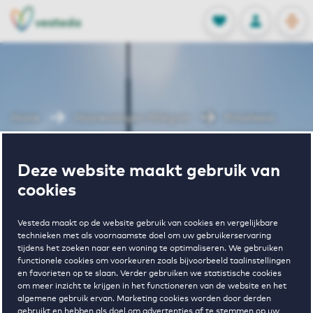
OPEN
0
Opgeslagen p
NL
EN
FAVORIETEN
INLOGGEN
Home
Huurwoningen Hillegom
Prinsheem
Wonen in
Deze website maakt gebruik van
cookies
Prinsheem
Vesteda maakt op de website gebruik van cookies en vergelijkbare
technieken met als voornaamste doel om uw gebruikerservaring
tijdens het zoeken naar een woning te optimaliseren. We gebruiken
functionele cookies om voorkeuren zoals bijvoorbeeld taalinstellingen
en favorieten op te slaan. Verder gebruiken we statistische cookies
om meer inzicht te krijgen in het functioneren van de website en het
algemene gebruik ervan. Marketing cookies worden door derden
gebruikt en hebben als doel om advertenties af te stemmen op uw