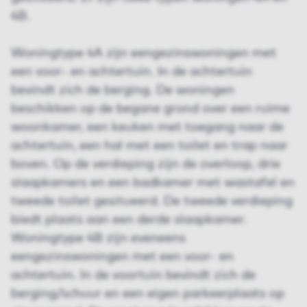
4B.
Woningtype 4A zijn eengezinswoningen met
een voor- en achtertuin. In de achtertuin
bevindt zich de berging. De woningen
beschikken op de begane grond over een ruime
woonkamer, een keuken met toegang naar de
achtertuin, een hal met een toilet en trap naar
boven. Op de verdieping zijn de overloop, drie
slaapkamers en een badkamer met wastafel en
tweede toilet gesitueerd. De tweede verdieping
biedt plaats aan een derde slaapkamer.
Woningtype 4B zijn eveneens
eengezinswoningen met een voor- en
achtertuin. In de voortuin bevindt zich de
berging/schuur en een eigen parkeerplaats op