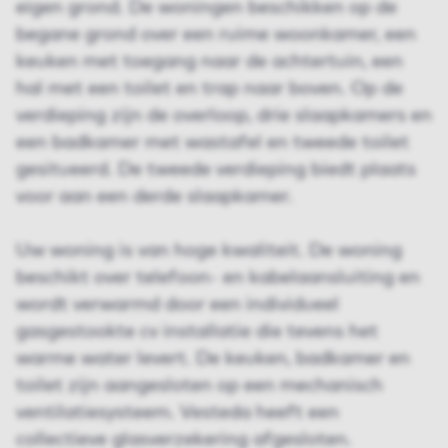
eigen grond. De woningen beschikken op de
begane grond over een ruime woonkamer, een
keuken met toegang naar de achtertuin, een
hal met een toilet en trap naar boven. Op de
verdieping zijn de overloop, drie slaapkamers en
een badkamer met wastafel en tweede toilet
gesitueerd. De tweede verdieping biedt plaats
voor aan een derde slaapkamer.
Uw woning is van hoge kwaliteit. De woning
beschikt over telefoon- en kabelaansluiting en
wordt verwarmd door een individueel
gasgestookte cv installatie die tevens het
warme water levert. De keuken, badkamer en
toilet zijn aangesloten op een mechanisch
ventilatiesysteem. Vesteda heeft een
collectieve glasverzekering afgesloten.