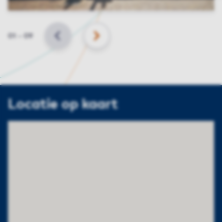
Slide
01
–
09
VORIGE
VOLGENDE
Locatie op kaart