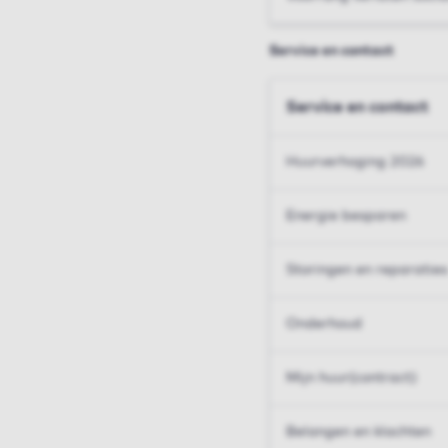
Service en contact
Service en contact
Huurverhoging 2026
Energie besparen
Storingen en reparaties
Onderhoud
Mijn huur(contract)
Belangen en klachten