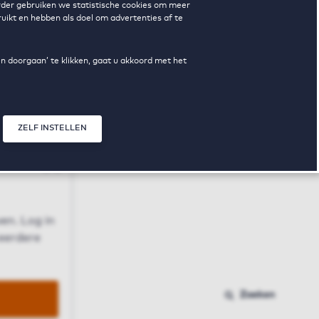
erder gebruiken we statistische cookies om meer
uikt en hebben als doel om advertenties af te
en doorgaan’ te klikken, gaat u akkoord met het
ZELF INSTELLEN
Sluit modal
n
en. Log in
 eerdere
Zoeken