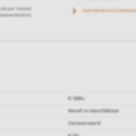
ruto per maand
INKOMENSVOORWAA
weeverdieners)
€ 1684,-
Vanaf nu beschikbaar
Gereserveerd
€ 53,-