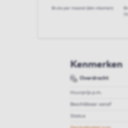
Bruto per maand (één inkomen)
B
(t
Kenmerken
Overdracht
Huurprijs p.m.
Beschikbaar vanaf
Status
Servicekosten p.m.