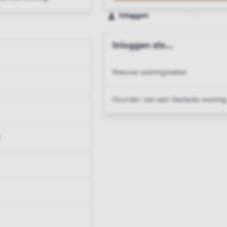
Inloggen
Inloggen als...
Nieuwe woningzoeker
Huurder van een Vesteda woning