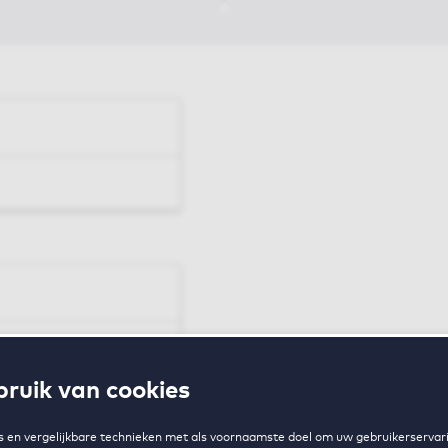
en
ruik van cookies
zing
 en vergelijkbare technieken met als voornaamste doel om uw gebruikerservari