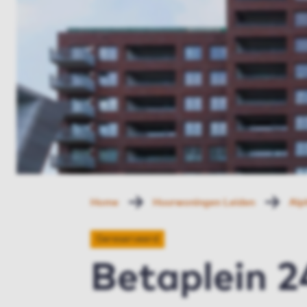
Home
Huurwoningen Leiden
Alp
Gereserveerd
Betaplein 2