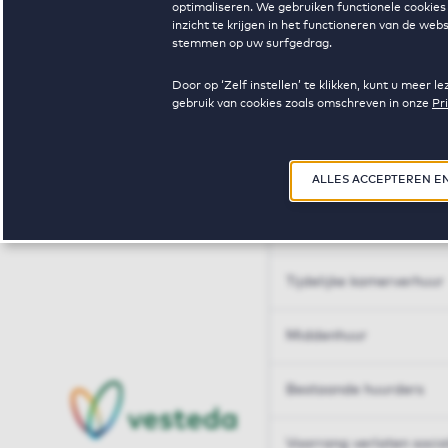
optimaliseren. We gebruiken functionele cookies 
Huren op maat
inzicht te krijgen in het functioneren van de we
stemmen op uw surfgedrag.
Huren op maat
Door op ‘Zelf instellen’ te klikken, kunt u meer
gebruik van cookies zoals omschreven in onze
Pr
Woningdelen
50+
ALLES ACCEPTEREN E
Sleutelberoepen
Tijdelijke kamerverhuur
Middenhuur
Bestaande huurders
Voorrang verlaten soci