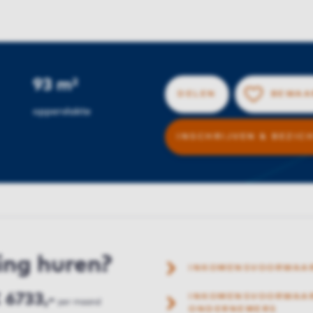
93 m²
DELEN
BEWAA
oppervlakte
INSCHRIJVEN & BEZIC
ing huren?
INKOMENSVOORWAA
 6733,-
INKOMENSVOORWAAR
per maand
ONDERNEMERS