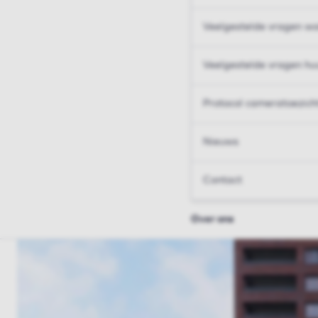
Veelgestelde vragen wo
Veelgestelde vragen hu
Protocol cameratoezich
Nieuws
Contact
Over ons