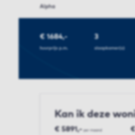
Alpha
€ 1684,-
3
huurprijs p.m.
slaapkamer(s)
Kan ik deze won
€ 5891,-
€
per maand