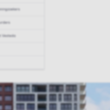
ningzoekers
urders
t Vesteda