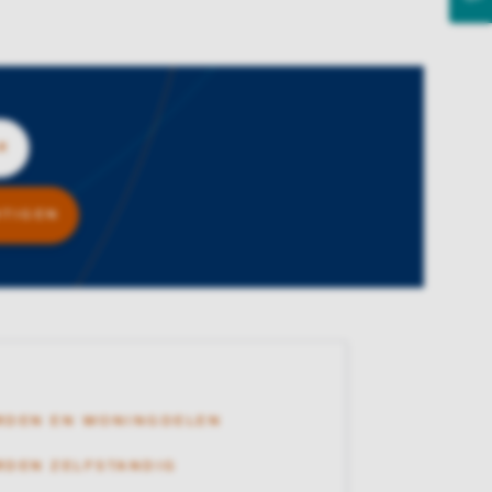
R
BEWAAR, VOEG BETAPLEIN 248 TOE AAN FAVOR
HTIGEN
RDEN EN WONINGDELEN
DEN ZELFSTANDIG