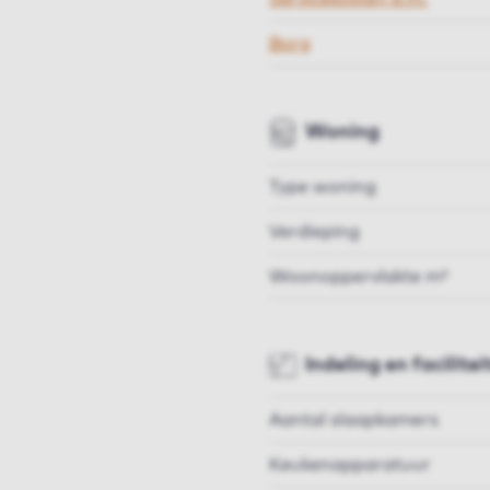
Borg
Woning
Type woning
Verdieping
Woonoppervlakte m²
Indeling en facilitei
Aantal slaapkamers
Keukenapparatuur