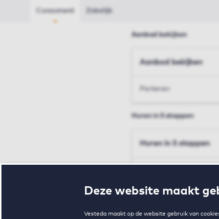
Consument
Zakelijk
Aanbod bekijken
Aanbod bekijken
Parkeren
Huren in 5 stappen
Huren in 5 stappen
Inschrijven en bezichtig
Deze website maakt geb
Voorwaarden en toewij
Vesteda maakt op de website gebruik van cookies