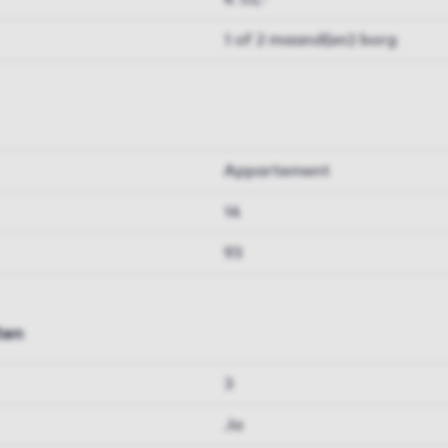
1 of 2 maand(en) borg
Appartement
14
93
ten
3
Ja