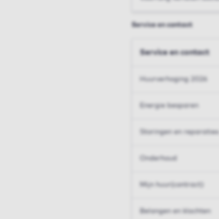
Service en contact
Service en contact
Huurverhoging 2026
Energie besparen
Storingen en reparaties
Onderhoud
Mijn huur(contract)
Belangen en klachten