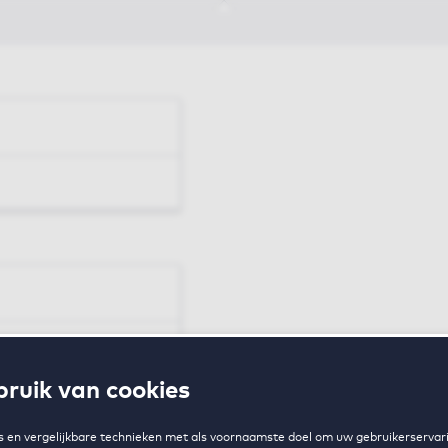
en
ruik van cookies
zing
 en vergelijkbare technieken met als voornaamste doel om uw gebruikerservari