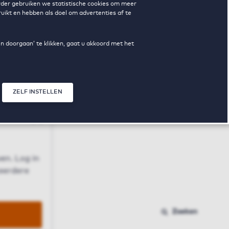
erder gebruiken we statistische cookies om meer
uikt en hebben als doel om advertenties af te
en doorgaan’ te klikken, gaat u akkoord met het
ZELF INSTELLEN
Sluit modal
n
en. Log in
 eerdere
Zoeken