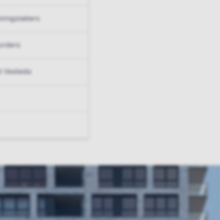
ningzoekers
urders
t Vesteda