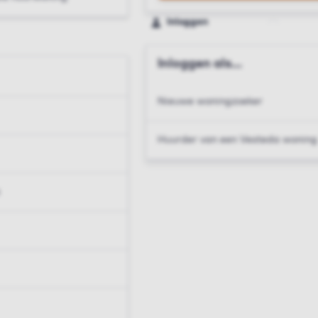
Inloggen
Inloggen als...
Nieuwe woningzoeker
Huurder van een Vesteda woning