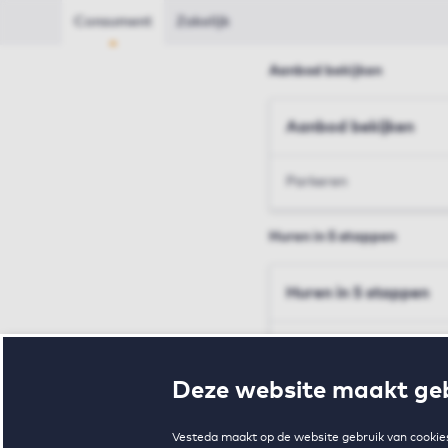
Consument
Zakelijk
Aanbod bekijken
Aanbod bekijken
Parkeren
Huren in 5 stappen
Huren in 5 stappen
Inschrijven en bezichtig
Deze website maakt geb
Voorwaarden en toewij
Vesteda maakt op de website gebruik van cookies