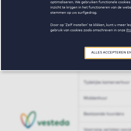
optimaliseren. We gebruiken functionele cookies 
Huren op maat
inzicht te krijgen in het functioneren van de we
stemmen op uw surfgedrag.
Huren op maat
Door op ‘Zelf instellen’ te klikken, kunt u meer
gebruik van cookies zoals omschreven in onze
Pr
Woningdelen
50+
ALLES ACCEPTEREN E
Sleutelberoepen
Tijdelijke kamerverhuur
Middenhuur
Bestaande huurders
Voorrang verlaten soci