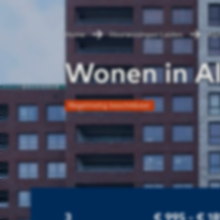
Home
Huurwoningen Leiden
Alp
Wonen in A
Regelmatig beschikbaar
3
€ 995 - € 1