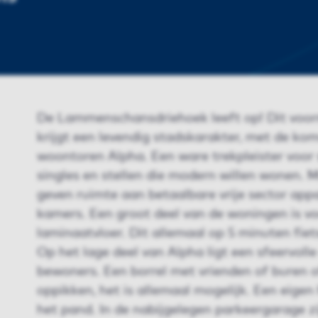
De Lammenschansdriehoek leeft op! Dit voorm
krijgt een levendig stadskarakter, met de kom
woontoren Alpha. Een ware trekpleister voor 
singles en stellen die modern willen wonen. M
geven ruimte aan betaalbare vrije sector app
kamers. Een groot deel van de woningen is v
laminaatvloer. Dit allemaal op 5 minuten fie
Op het lage deel van Alpha ligt een sfeervolle
bewoners. Een borrel met vrienden of buren o
oppikken, het is allemaal mogelijk. Een eige
het pand. In de nabijgelegen parkeergarage zi