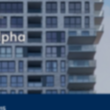
ha
lpha
815