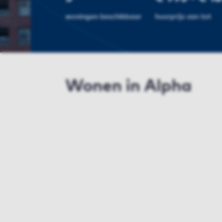
woningen beschikbaar
huurprijs van tot
Wonen in Alpha