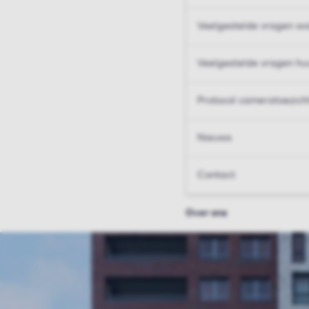
Veelgestelde vragen wo
Veelgestelde vragen hu
Protocol cameratoezich
Nieuws
Contact
Over ons