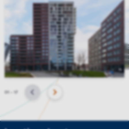
Slide
01
–
17
VORIGE
VOLGENDE