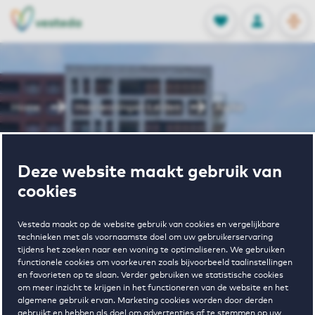
OPEN
0
Opgeslagen p
NL
EN
FAVORIETEN
INLOGGEN
Home
Huurwoningen Leiden
Alpha
Wonen in
Deze website maakt gebruik van
cookies
Alpha
Vesteda maakt op de website gebruik van cookies en vergelijkbare
technieken met als voornaamste doel om uw gebruikerservaring
tijdens het zoeken naar een woning te optimaliseren. We gebruiken
Regelmatig beschikbaar
functionele cookies om voorkeuren zoals bijvoorbeeld taalinstellingen
en favorieten op te slaan. Verder gebruiken we statistische cookies
om meer inzicht te krijgen in het functioneren van de website en het
algemene gebruik ervan. Marketing cookies worden door derden
gebruikt en hebben als doel om advertenties af te stemmen op uw