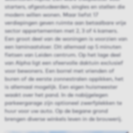
starters, afgestudeerden, singles en stellen die
modern willen wonen. Maar liefst 17
verdiepingen geven ruimte aan betaalbare vrije
sector appartementen met 2, 3 of 4 kamers.
Een groot deel van de woningen is voorzien van
een laminaatvloer. Dit allemaal op 5 minuten
fietsen van Leiden centrum. Op het lage deel
van Alpha ligt een sfeervolle daktuin exclusief
voor bewoners. Een borrel met vrienden of
buren of de eerste zonnestralen oppikken, het
is allemaal mogelijk. Een eigen huismeester
waakt over het pand. In de nabijgelegen
parkeergarage zijn optioneel zwerfplekken te
huur voor uw auto. Op de begane grond
brengen diverse winkels leven in de brouwerij.