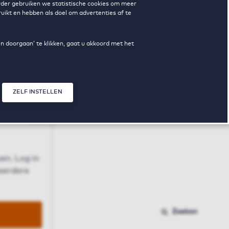
erder gebruiken we statistische cookies om meer
uikt en hebben als doel om advertenties af te
en doorgaan’ te klikken, gaat u akkoord met het
ZELF INSTELLEN
Sluit modal
n
en. Log in
 eerdere
Zoeken