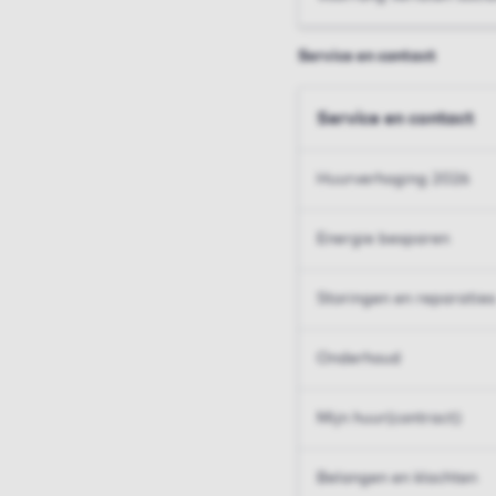
Service en contact
Service en contact
Huurverhoging 2026
Energie besparen
Storingen en reparaties
Onderhoud
Mijn huur(contract)
Belangen en klachten