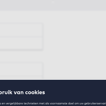
en
ruik van cookies
zing
 en vergelijkbare technieken met als voornaamste doel om uw gebruikerservari