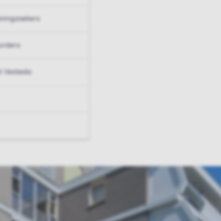
ningzoekers
urders
t Vesteda