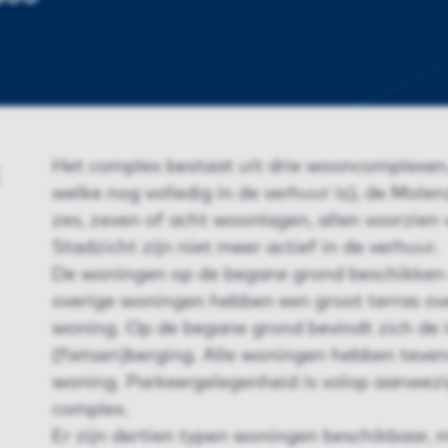
Het complex bestaat uit drie wooncomplexen,
welke nog volledig in de verhuur is), de Mole
zes, zeven of acht woonlagen, allen voorzien 
Stadzicht zijn niet meer actief in de verhuur.
De woningen op de begane grond beschikken o
overige woningen hebben een groot terras ove
woning. Op de begane grond bevindt zich de i
(fietsen)berging. Alle woningen hebben teven
woning. Parkeergelegenheid is volop aanwezi
complex.
Er zijn dertien typen woningen beschikbaar, me