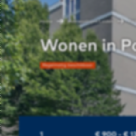
Home
Huurwoningen Leiden
Par
Wonen in P
Regelmatig beschikbaar
1
€ 900 - € 