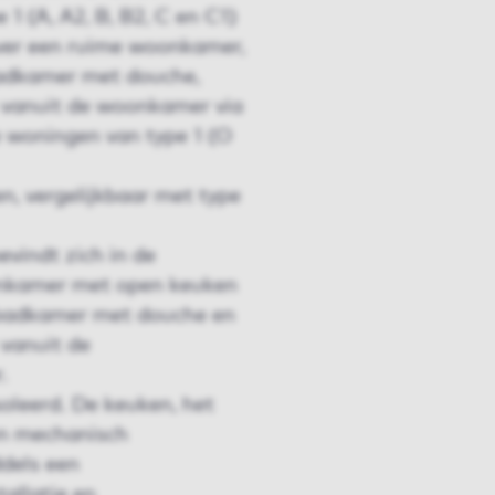
1 (A, A2, B, B2, C en C1)
ver een ruime woonkamer,
badkamer met douche,
s vanuit de woonkamer via
de woningen van type 1 (O
n, vergelijkbaar met type
evindt zich in de
onkamer met open keuken
 badkamer met douche en
 vanuit de
.
oleerd. De keuken, het
en mechanisch
dels een