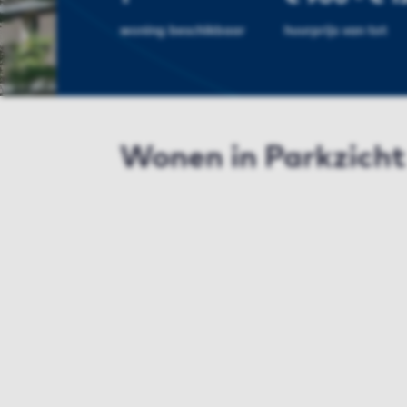
woning beschikbaar
huurprijs van tot
Wonen in Parkzicht