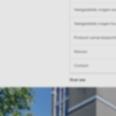
Veelgestelde vragen wo
Veelgestelde vragen hu
Protocol cameratoezich
Nieuws
Contact
Over ons