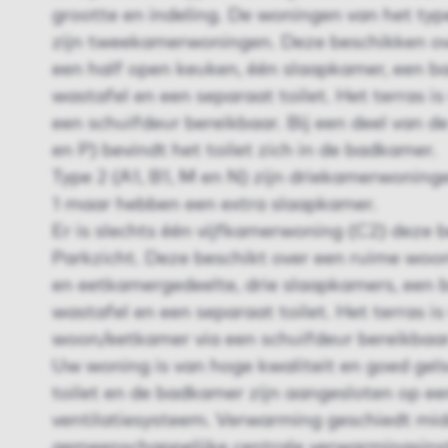
grootte en indeling. De woningen van het type 
zijn tweekamerwoningen. Deze beschikken o
een half open keuken, één slaapkamer, een 
wastafel en een separaat toilet. Het terras i
een schuif­deur bereikbaar. Bij een deel van 
en P) bevindt het toilet zich in de badkamer.
Type 2 (A1, B1, M en N) zijn driekamerwoninge
1 maar hebben een extra slaapkamer.
Er is slechts één vijfkamerwoning (C2) deze b
Parkzicht. Deze beschikt over een ruime wo
en eetkamergedeelte, drie slaapkamers, een
wastafel en een separaat toilet. Het terras is
woon/eetkamer via een schuifdeur bereikbaar
Uw woning is van hoge kwaliteit en goed geïs
toilet en de badkamer zijn aangesloten op e
ventilatiesysteem. Verwarming geschiedt mid