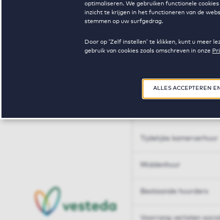
optimaliseren. We gebruiken functionele cookies 
Huren op maat
inzicht te krijgen in het functioneren van de we
stemmen op uw surfgedrag.
Huren op maat
Door op ‘Zelf instellen’ te klikken, kunt u meer
gebruik van cookies zoals omschreven in onze
Pr
Woningdelen
50+
ALLES ACCEPTEREN E
Sleutelberoepen
Tijdelijke kamerverhuur
Middenhuur
Bestaande huurders
Voorrang verlaten soci