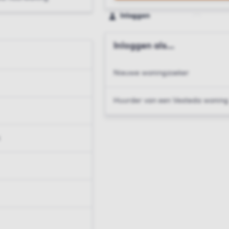
Inloggen
Inloggen als...
Nieuwe woningzoeker
Huurder van een Vesteda woning