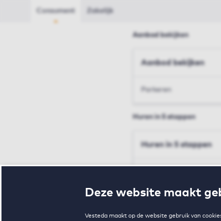
Consument
Zakelijk
Aanbod bekijken
Aanbod bekijken
Parkeren
Huren in 5 stappen
Huren in 5 stappen
Inschrijven en bezichtig
Deze website maakt geb
Voorwaarden en toewij
Vesteda maakt op de website gebruik van cookies