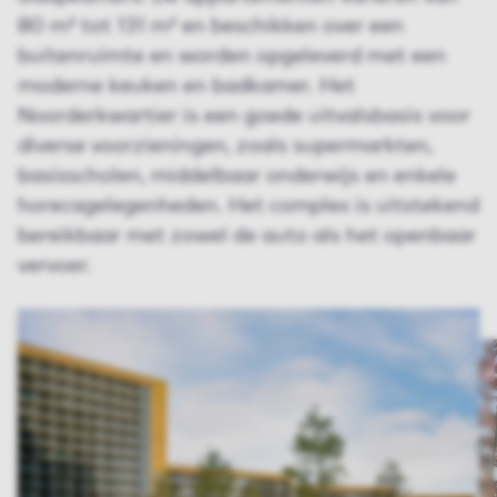
80 m² tot 131 m² en beschikken over een
buitenruimte en worden opgeleverd met een
moderne keuken en badkamer. Het
Noorderkwartier is een goede uitvalsbasis voor
diverse voorzieningen, zoals supermarkten,
basisscholen, middelbaar onderwijs en enkele
horecagelegenheden. Het complex is uitstekend
bereikbaar met zowel de auto als het openbaar
vervoer.