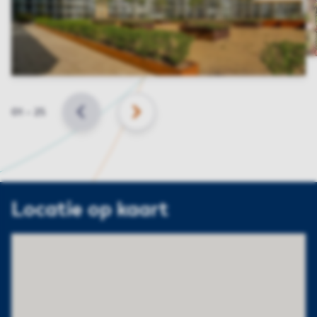
Slide
01
–
25
VORIGE
VOLGENDE
Locatie op kaart