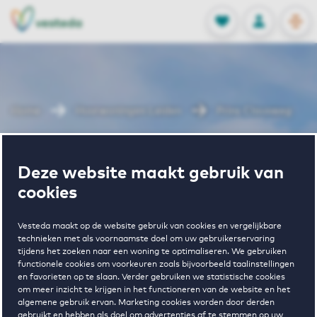
OPEN
0
Opgeslagen p
NL
EN
FAVORIETEN
INLOGGEN
Home
Huurwoningen Leiden
Prins Clausweg
Wonen in Prins
Deze website maakt gebruik van
cookies
Clausweg
Vesteda maakt op de website gebruik van cookies en vergelijkbare
technieken met als voornaamste doel om uw gebruikerservaring
tijdens het zoeken naar een woning te optimaliseren. We gebruiken
Regelmatig beschikbaar
functionele cookies om voorkeuren zoals bijvoorbeeld taalinstellingen
en favorieten op te slaan. Verder gebruiken we statistische cookies
om meer inzicht te krijgen in het functioneren van de website en het
algemene gebruik ervan. Marketing cookies worden door derden
gebruikt en hebben als doel om advertenties af te stemmen op uw